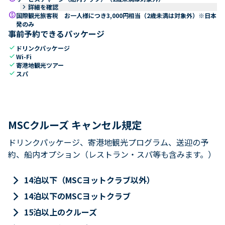
keyboard_arrow_right
詳細を確認
paid
国際観光旅客税 お一人様につき3,000円相当（2歳未満は対象外）※日本
発のみ
事前予約できるパッケージ
check
ドリンクパッケージ
check
Wi-Fi
check
寄港地観光ツアー
check
スパ
MSCクルーズ キャンセル規定
ドリンクパッケージ、寄港地観光プログラム、送迎の予
約、船内オプション（レストラン・スパ等も含みます。）
keyboard_arrow_right
14泊以下（MSCヨットクラブ以外）
keyboard_arrow_right
14泊以下のMSCヨットクラブ
keyboard_arrow_right
15泊以上のクルーズ