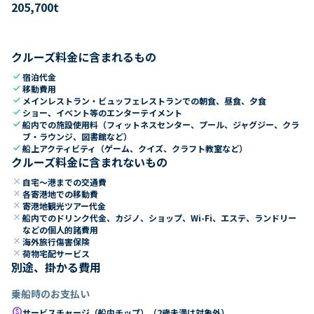
205,700
t
クルーズ料金に含まれるもの
check
宿泊代金
check
移動費用
check
メインレストラン・ビュッフェレストランでの朝食、昼食、夕食
check
ショー、イベント等のエンターテイメント
check
船内での施設使用料（フィットネスセンター、プール、ジャグジー、クラ
ブ・ラウンジ、図書館など）
check
船上アクティビティ（ゲーム、クイズ、クラフト教室など）
クルーズ料金に含まれないもの
close
自宅～港までの交通費
close
各寄港地での移動費
close
寄港地観光ツアー代金
close
船内でのドリンク代金、カジノ、ショップ、Wi-Fi、エステ、ランドリー
などの個人的諸費用
close
海外旅行傷害保険
close
荷物宅配サービス
別途、掛かる費用
乗船時のお支払い
paid
サービスチャージ（船内チップ）（2歳未満は対象外）