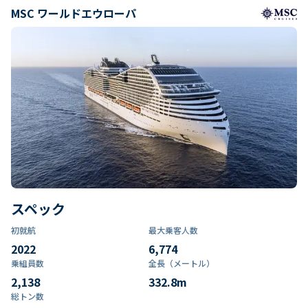
MSC ワールドエウローパ
スペック
初就航
最大乗客人数
2022
6,774
乗組員数​
全長（メートル）
2,138
332.8
m
総トン数​