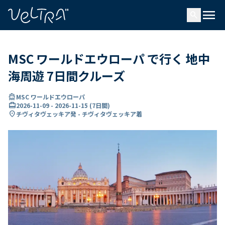
で
menu
search
い
ま
..
MSC ワールドエウローパ で行く 地中
海周遊 7日間クルーズ
directions_boat
MSC ワールドエウローパ
card_travel
2026-11-09
-
2026-11-15
(
7日間
)
location_on
チヴィタヴェッキア発 - チヴィタヴェッキア着