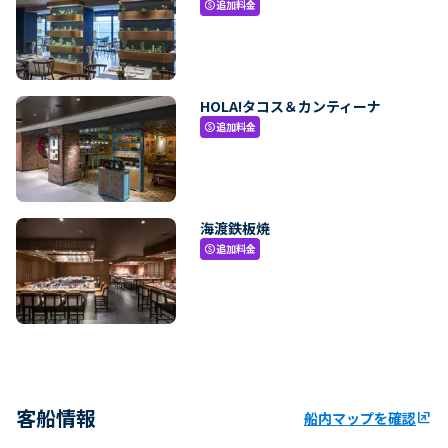
追加料金
paid
HOLA!タコス＆カンティーナ
追加料金
paid
海渡鉄板焼
追加料金
paid
客船情報
船内マップを確認
ungroup