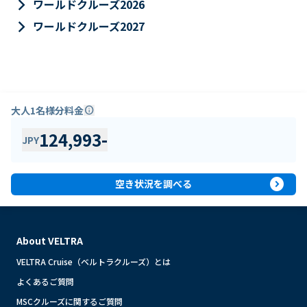
keyboard_arrow_right
ワールドクルーズ2026
keyboard_arrow_right
ワールドクルーズ2027
大人1名様分料金
info
124,993
-
JPY
expand_circle_right
空き状況を調べる
About VELTRA
VELTRA Cruise（ベルトラクルーズ）とは
よくあるご質問
MSCクルーズに関するご質問