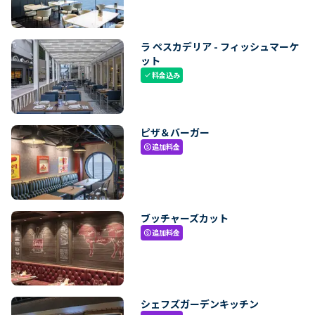
ラ ペスカデリア - フィッシュマーケ
ット
料金込み
check
ピザ＆バーガー
追加料金
paid
ブッチャーズカット
追加料金
paid
シェフズガーデンキッチン