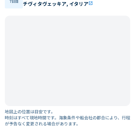
7日目
チヴィタヴェッキア, イタリア
open_in_new
地図上の位置は目安です。
時刻はすべて現地時間です。海象条件や船会社の都合により、行程
が予告なく変更される場合があります。