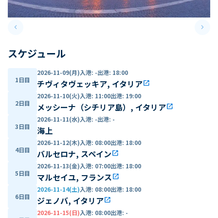
keyboard_arrow_left
keyboard_arrow_right
Previous slide
Next 
スケジュール
2026-11-09(月)
入港
:
-
出港
:
18:00
1日目
チヴィタヴェッキア, イタリア
open_in_new
2026-11-10(火)
入港
:
11:00
出港
:
19:00
2日目
メッシーナ（シチリア島）, イタリア
open_in_new
2026-11-11(水)
入港
:
-
出港
:
-
3日目
海上
2026-11-12(木)
入港
:
08:00
出港
:
18:00
4日目
バルセロナ, スペイン
open_in_new
2026-11-13(金)
入港
:
07:00
出港
:
18:00
5日目
マルセイユ, フランス
open_in_new
2026-11-14(土)
入港
:
08:00
出港
:
18:00
6日目
ジェノバ, イタリア
open_in_new
2026-11-15(日)
入港
:
08:00
出港
:
-