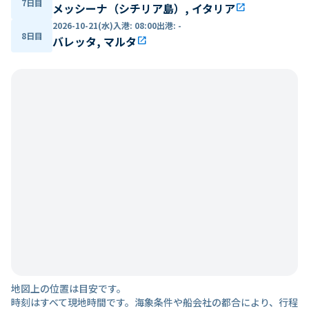
7日目
メッシーナ（シチリア島）, イタリア
open_in_new
2026-10-21(水)
入港
:
08:00
出港
:
-
8日目
バレッタ, マルタ
open_in_new
地図上の位置は目安です。
時刻はすべて現地時間です。海象条件や船会社の都合により、行程