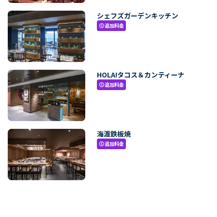
シェフズガーデンキッチン
追加料金
paid
HOLA!タコス＆カンティーナ
追加料金
paid
海渡鉄板焼
追加料金
paid