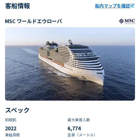
客船情報
船内マップを確認
ungroup
MSC ワールドエウローパ
スペック
初就航
最大乗客人数
2022
6,774
乗組員数​
全長（メートル）