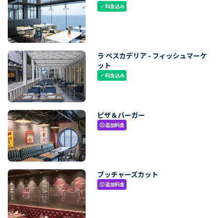
料金込み
check
ラ ペスカデリア - フィッシュマーケ
ット
料金込み
check
ピザ＆バーガー
追加料金
paid
ブッチャーズカット
追加料金
paid