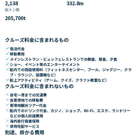
2,138
332.8
m
総トン数​
205,700
t
クルーズ料金に含まれるもの
check
宿泊代金
check
移動費用
check
メインレストラン・ビュッフェレストランでの朝食、昼食、夕食
check
ショー、イベント等のエンターテイメント
check
船内での施設使用料（フィットネスセンター、プール、ジャグジー、クラ
ブ・ラウンジ、図書館など）
check
船上アクティビティ（ゲーム、クイズ、クラフト教室など）
クルーズ料金に含まれないもの
close
自宅～港までの交通費
close
各寄港地での移動費
close
寄港地観光ツアー代金
close
船内でのドリンク代金、カジノ、ショップ、Wi-Fi、エステ、ランドリー
などの個人的諸費用
close
海外旅行傷害保険
close
荷物宅配サービス
別途、掛かる費用