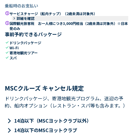
乗船時のお支払い
paid
サービスチャージ（船内チップ）（2歳未満は対象外）
keyboard_arrow_right
詳細を確認
paid
国際観光旅客税 お一人様につき3,000円相当（2歳未満は対象外）※日本
発のみ
事前予約できるパッケージ
check
ドリンクパッケージ
check
Wi-Fi
check
寄港地観光ツアー
check
スパ
MSCクルーズ キャンセル規定
ドリンクパッケージ、寄港地観光プログラム、送迎の予
約、船内オプション（レストラン・スパ等も含みます。）
keyboard_arrow_right
14泊以下（MSCヨットクラブ以外）
keyboard_arrow_right
14泊以下のMSCヨットクラブ