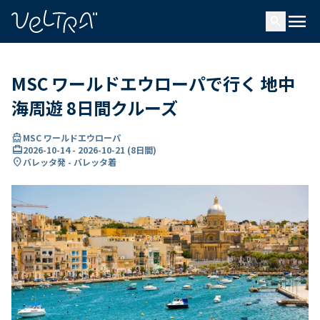
で
menu
search
い
ま
..
MSC ワールドエウローパで行く 地中
海周遊 8日間クルーズ
directions_boat
MSC ワールドエウローパ
card_travel
2026-10-14
-
2026-10-21
(
8日間
)
location_on
バレッタ発 - バレッタ着