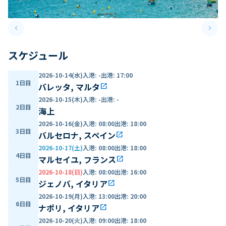
keyboard_arrow_left
keyboard_arrow_right
Previous slide
Next 
スケジュール
2026-10-14(水)
入港
:
-
出港
:
17:00
1日目
バレッタ, マルタ
open_in_new
2026-10-15(木)
入港
:
-
出港
:
-
2日目
海上
2026-10-16(金)
入港
:
08:00
出港
:
18:00
3日目
バルセロナ, スペイン
open_in_new
2026-10-17(土)
入港
:
08:00
出港
:
18:00
4日目
マルセイユ, フランス
open_in_new
2026-10-18(日)
入港
:
08:00
出港
:
16:00
5日目
ジェノバ, イタリア
open_in_new
2026-10-19(月)
入港
:
13:00
出港
:
20:00
6日目
ナポリ, イタリア
open_in_new
2026-10-20(火)
入港
:
09:00
出港
:
18:00