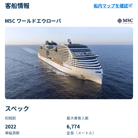
客船情報
船内マップを確認
ungroup
MSC ワールドエウローパ
スペック
初就航
最大乗客人数
2022
6,774
乗組員数​
全長（メートル）