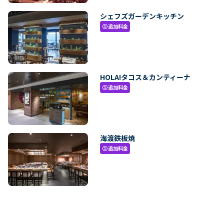
シェフズガーデンキッチン
追加料金
paid
HOLA!タコス＆カンティーナ
追加料金
paid
海渡鉄板焼
追加料金
paid