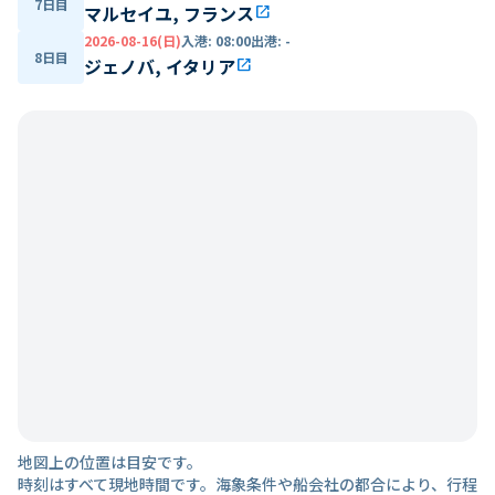
7日目
マルセイユ, フランス
open_in_new
2026-08-16(日)
入港
:
08:00
出港
:
-
8日目
ジェノバ, イタリア
open_in_new
地図上の位置は目安です。
時刻はすべて現地時間です。海象条件や船会社の都合により、行程