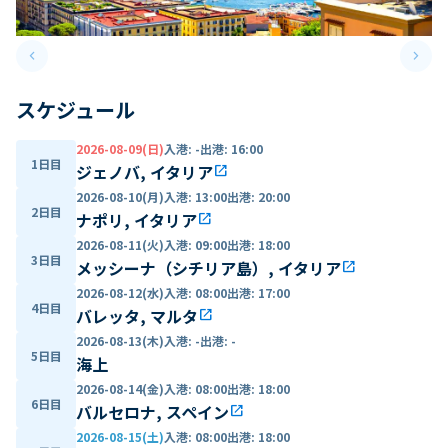
keyboard_arrow_left
keyboard_arrow_right
Previous slide
Next 
スケジュール
2026-08-09(日)
入港
:
-
出港
:
16:00
1日目
ジェノバ, イタリア
open_in_new
2026-08-10(月)
入港
:
13:00
出港
:
20:00
2日目
ナポリ, イタリア
open_in_new
2026-08-11(火)
入港
:
09:00
出港
:
18:00
3日目
メッシーナ（シチリア島）, イタリア
open_in_new
2026-08-12(水)
入港
:
08:00
出港
:
17:00
4日目
バレッタ, マルタ
open_in_new
2026-08-13(木)
入港
:
-
出港
:
-
5日目
海上
2026-08-14(金)
入港
:
08:00
出港
:
18:00
6日目
バルセロナ, スペイン
open_in_new
2026-08-15(土)
入港
:
08:00
出港
:
18:00