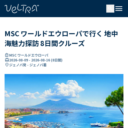
で
menu
search
い
ま
..
MSC ワールドエウローパで行く 地中
海魅力探訪 8日間クルーズ
directions_boat
MSC ワールドエウローパ
card_travel
2026-08-09
-
2026-08-16
(
8日間
)
location_on
ジェノバ発 - ジェノバ着