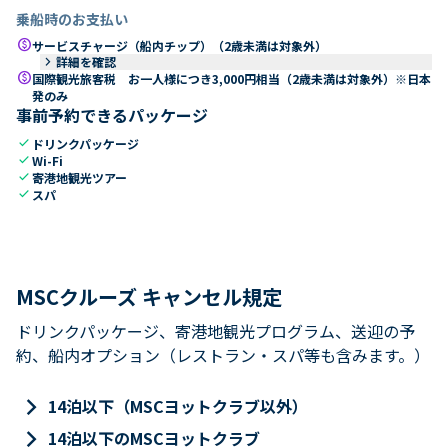
乗船時のお支払い
paid
サービスチャージ（船内チップ）（2歳未満は対象外）
keyboard_arrow_right
詳細を確認
paid
国際観光旅客税 お一人様につき3,000円相当（2歳未満は対象外）※日本
発のみ
事前予約できるパッケージ
check
ドリンクパッケージ
check
Wi-Fi
check
寄港地観光ツアー
check
スパ
MSCクルーズ キャンセル規定
ドリンクパッケージ、寄港地観光プログラム、送迎の予
約、船内オプション（レストラン・スパ等も含みます。）
keyboard_arrow_right
14泊以下（MSCヨットクラブ以外）
keyboard_arrow_right
14泊以下のMSCヨットクラブ