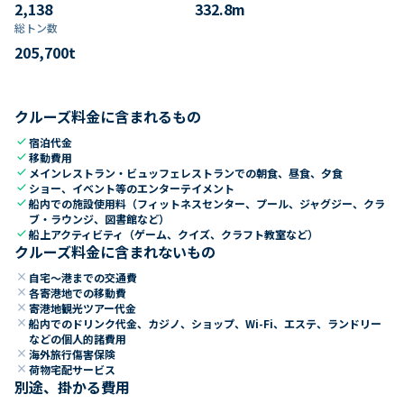
2,138
332.8
m
総トン数​
205,700
t
クルーズ料金に含まれるもの
check
宿泊代金
check
移動費用
check
メインレストラン・ビュッフェレストランでの朝食、昼食、夕食
check
ショー、イベント等のエンターテイメント
check
船内での施設使用料（フィットネスセンター、プール、ジャグジー、クラ
ブ・ラウンジ、図書館など）
check
船上アクティビティ（ゲーム、クイズ、クラフト教室など）
クルーズ料金に含まれないもの
close
自宅～港までの交通費
close
各寄港地での移動費
close
寄港地観光ツアー代金
close
船内でのドリンク代金、カジノ、ショップ、Wi-Fi、エステ、ランドリー
などの個人的諸費用
close
海外旅行傷害保険
close
荷物宅配サービス
別途、掛かる費用