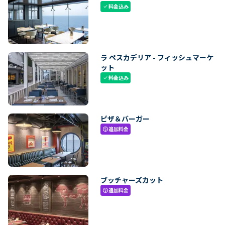
料金込み
check
ラ ペスカデリア - フィッシュマーケ
ット
料金込み
check
ピザ＆バーガー
追加料金
paid
ブッチャーズカット
追加料金
paid