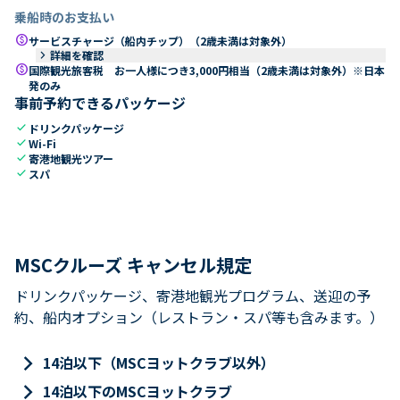
乗船時のお支払い
paid
サービスチャージ（船内チップ）（2歳未満は対象外）
keyboard_arrow_right
詳細を確認
paid
国際観光旅客税 お一人様につき3,000円相当（2歳未満は対象外）※日本
発のみ
事前予約できるパッケージ
check
ドリンクパッケージ
check
Wi-Fi
check
寄港地観光ツアー
check
スパ
MSCクルーズ キャンセル規定
ドリンクパッケージ、寄港地観光プログラム、送迎の予
約、船内オプション（レストラン・スパ等も含みます。）
keyboard_arrow_right
14泊以下（MSCヨットクラブ以外）
keyboard_arrow_right
14泊以下のMSCヨットクラブ