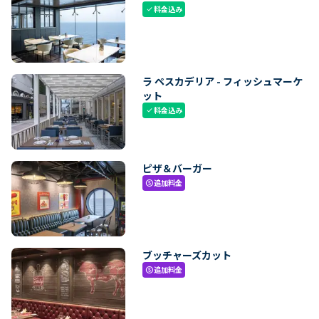
料金込み
check
ラ ペスカデリア - フィッシュマーケ
ット
料金込み
check
ピザ＆バーガー
追加料金
paid
ブッチャーズカット
追加料金
paid