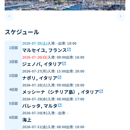
keyboard_arrow_left
keyboard_arrow_right
Previous slide
Next 
スケジュール
2026-07-25(土)
入港
:
-
出港
:
18:00
1日目
マルセイユ, フランス
open_in_new
2026-07-26(日)
入港
:
08:00
出港
:
16:00
2日目
ジェノバ, イタリア
open_in_new
2026-07-27(月)
入港
:
13:00
出港
:
20:00
3日目
ナポリ, イタリア
open_in_new
2026-07-28(火)
入港
:
09:00
出港
:
18:00
4日目
メッシーナ（シチリア島）, イタリア
open_in_new
2026-07-29(水)
入港
:
08:00
出港
:
17:00
5日目
バレッタ, マルタ
open_in_new
2026-07-30(木)
入港
:
-
出港
:
-
6日目
海上
2026-07-31(金)
入港
:
08:00
出港
:
18:00