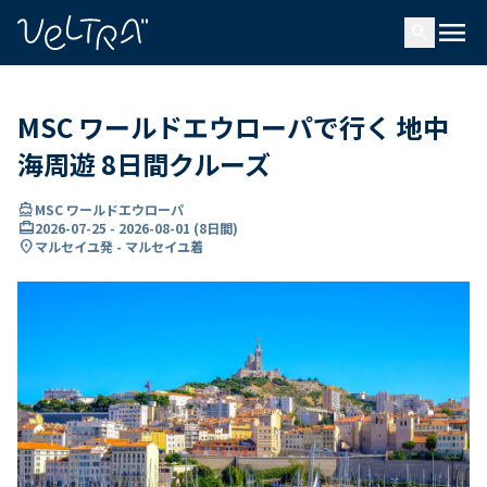
で
menu
search
い
ま
..
MSC ワールドエウローパで行く 地中
海周遊 8日間クルーズ
directions_boat
MSC ワールドエウローパ
card_travel
2026-07-25
-
2026-08-01
(
8日間
)
location_on
マルセイユ発 - マルセイユ着