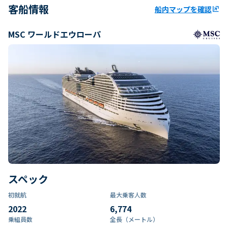
客船情報
船内マップを確認
ungroup
MSC ワールドエウローパ
スペック
初就航
最大乗客人数
2022
6,774
乗組員数​
全長（メートル）