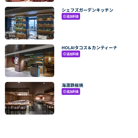
シェフズガーデンキッチン
追加料金
paid
HOLA!タコス＆カンティーナ
追加料金
paid
海渡鉄板焼
追加料金
paid