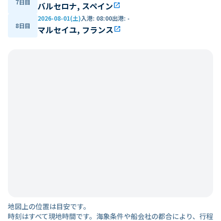
7日目
バルセロナ, スペイン
open_in_new
2026-08-01(土)
入港
:
08:00
出港
:
-
8日目
マルセイユ, フランス
open_in_new
地図上の位置は目安です。
時刻はすべて現地時間です。海象条件や船会社の都合により、行程