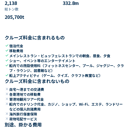
2,138
332.8
m
総トン数​
205,700
t
クルーズ料金に含まれるもの
check
宿泊代金
check
移動費用
check
メインレストラン・ビュッフェレストランでの朝食、昼食、夕食
check
ショー、イベント等のエンターテイメント
check
船内での施設使用料（フィットネスセンター、プール、ジャグジー、クラ
ブ・ラウンジ、図書館など）
check
船上アクティビティ（ゲーム、クイズ、クラフト教室など）
クルーズ料金に含まれないもの
close
自宅～港までの交通費
close
各寄港地での移動費
close
寄港地観光ツアー代金
close
船内でのドリンク代金、カジノ、ショップ、Wi-Fi、エステ、ランドリー
などの個人的諸費用
close
海外旅行傷害保険
close
荷物宅配サービス
別途、掛かる費用