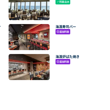
料金込み
check
ナ
海渡寿司バー
追加料金
paid
海渡炉ばた焼き
追加料金
paid