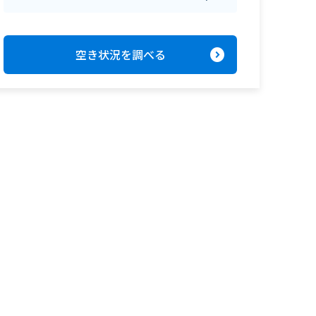
expand_circle_right
空き状況を調べる