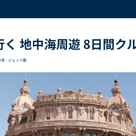
行く 地中海周遊 8日間ク
発 - ジェノバ着