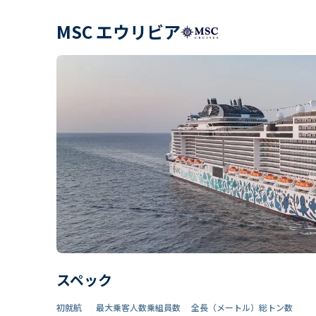
MSC エウリビア
スペック
初就航
最大乗客人数
乗組員数​
全長（メートル）
総トン数​