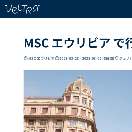
で
い
ま
..
MSC エウリビア で
directions_boat
card_travel
location_on
MSC エウリビア
2028-02-28
-
2028-03-06
(
8日間
)
ジェノバ