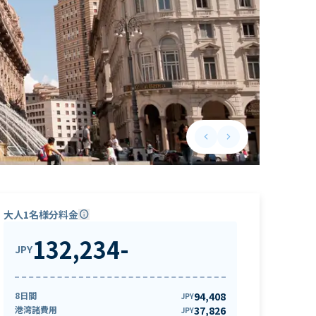
keyboard_arrow_left
keyboard_arrow_right
Previous slide
Next slide
大人1名様分料金
info
132,234
-
JPY
8日間
94,408
JPY
港湾諸費用
37,826
JPY