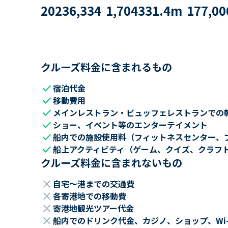
2023
6,334
1,704
331.4
m
177,00
クルーズ料金に含まれるもの
check
宿泊代金
check
移動費用
check
メインレストラン・ビュッフェレストランでの
check
ショー、イベント等のエンターテイメント
check
船内での施設使用料（フィットネスセンター、
check
船上アクティビティ（ゲーム、クイズ、クラフ
クルーズ料金に含まれないもの
close
自宅～港までの交通費
close
各寄港地での移動費
close
寄港地観光ツアー代金
close
船内でのドリンク代金、カジノ、ショップ、Wi