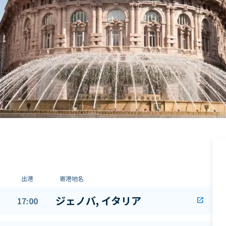
出港
寄港地名
ジェノバ, イタリア
17:00
open_in_new