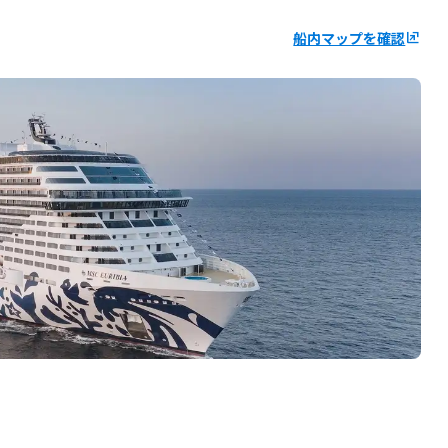
船内マップを確認
ungroup