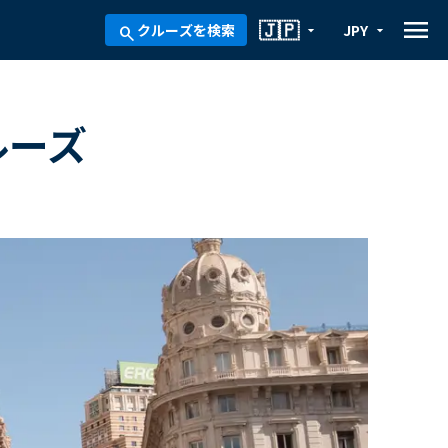
menu
🇯🇵
クルーズを検索
JPY
arrow_drop_down
arrow_drop_down
search
ルーズ