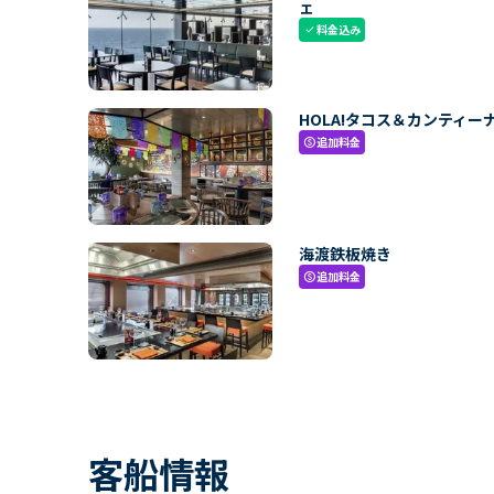
ェ
料金込み
check
HOLA!タコス＆カンティー
追加料金
paid
海渡鉄板焼き
追加料金
paid
客船情報