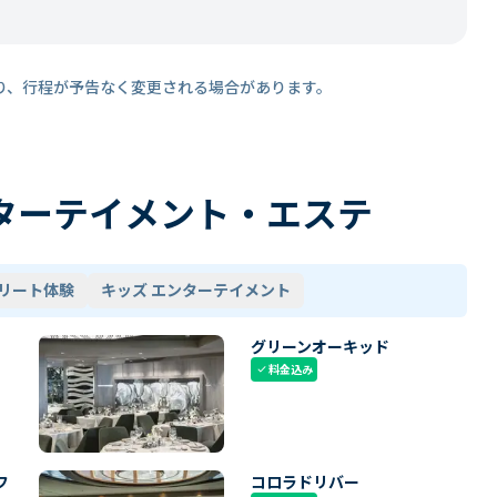
り、行程が予告なく変更される場合があります。
ターテイメント・エステ
リート体験
キッズ エンターテイメント
グリーンオーキッド
料金込み
check
フ
コロラドリバー