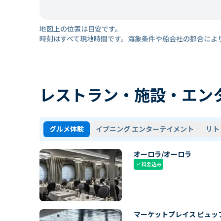
地図上の位置は目安です。
時刻はすべて現地時間です。海象条件や船会社の都合によ
レストラン・施設・エン
グルメ体験
イブニング エンターテイメント
リト
オーロラ/オーロラ
料金込み
check
マーケットプレイス ビュッ