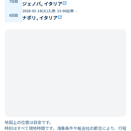
7日目
ジェノバ, イタリア
open_in_new
2028-01-18(火)
入港
:
13:00
出港
:
-
8日目
ナポリ, イタリア
open_in_new
地図上の位置は目安です。
時刻はすべて現地時間です。海象条件や船会社の都合により、行程