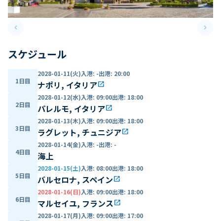
keyboard_arrow_left
keyboard_arrow_right
Previous slide
Next 
スケジュール
2028-01-11(火)
入港
:
-
出港
:
20:00
1日目
ナポリ, イタリア
open_in_new
2028-01-12(水)
入港
:
09:00
出港
:
18:00
2日目
パレルモ, イタリア
open_in_new
2028-01-13(木)
入港
:
09:00
出港
:
18:00
3日目
ラグレット, チュニジア
open_in_new
2028-01-14(金)
入港
:
-
出港
:
-
4日目
海上
2028-01-15(土)
入港
:
08:00
出港
:
18:00
5日目
バルセロナ, スペイン
open_in_new
2028-01-16(日)
入港
:
09:00
出港
:
18:00
6日目
マルセイユ, フランス
open_in_new
2028-01-17(月)
入港
:
09:00
出港
:
17:00