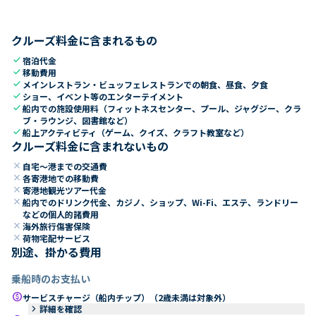
クルーズ料金に含まれるもの
check
宿泊代金
check
移動費用
check
メインレストラン・ビュッフェレストランでの朝食、昼食、夕食
check
ショー、イベント等のエンターテイメント
check
船内での施設使用料（フィットネスセンター、プール、ジャグジー、クラ
ブ・ラウンジ、図書館など）
check
船上アクティビティ（ゲーム、クイズ、クラフト教室など）
クルーズ料金に含まれないもの
close
自宅～港までの交通費
close
各寄港地での移動費
close
寄港地観光ツアー代金
close
船内でのドリンク代金、カジノ、ショップ、Wi-Fi、エステ、ランドリー
などの個人的諸費用
close
海外旅行傷害保険
close
荷物宅配サービス
別途、掛かる費用
乗船時のお支払い
paid
サービスチャージ（船内チップ）（2歳未満は対象外）
keyboard_arrow_right
詳細を確認