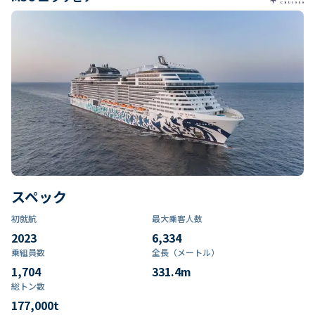
スペック
初就航
最大乗客人数
2023
6,334
乗組員数​
全長（メートル）
1,704
331.4
m
総トン数​
177,000
t