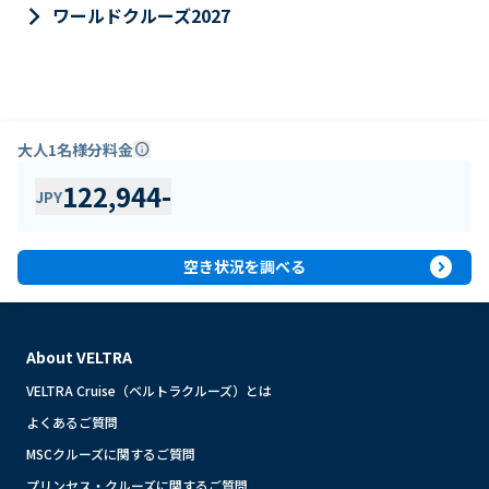
keyboard_arrow_right
ワールドクルーズ2027
大人1名様分料金
info
122,944
-
JPY
expand_circle_right
空き状況を調べる
About VELTRA
VELTRA Cruise（ベルトラクルーズ）とは
よくあるご質問
MSCクルーズに関するご質問
プリンセス・クルーズに関するご質問