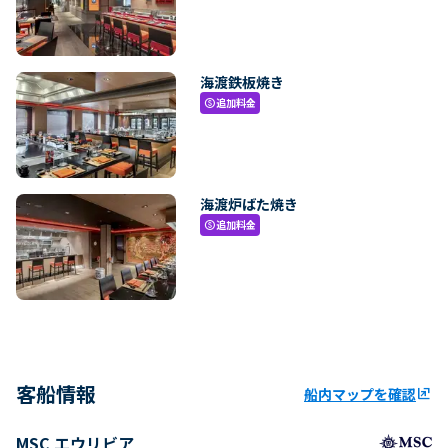
海渡鉄板焼き
追加料金
paid
海渡炉ばた焼き
追加料金
paid
客船情報
船内マップを確認
ungroup
MSC エウリビア