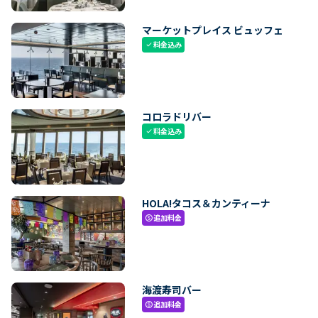
マーケットプレイス ビュッフェ
料金込み
check
コロラドリバー
料金込み
check
HOLA!タコス＆カンティーナ
追加料金
paid
海渡寿司バー
追加料金
paid