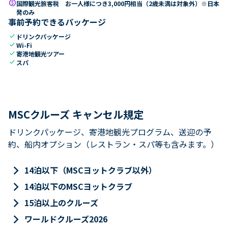
paid
国際観光旅客税 お一人様につき3,000円相当（2歳未満は対象外）※日本
発のみ
事前予約できるパッケージ
check
ドリンクパッケージ
check
Wi-Fi
check
寄港地観光ツアー
check
スパ
MSCクルーズ キャンセル規定
ドリンクパッケージ、寄港地観光プログラム、送迎の予
約、船内オプション（レストラン・スパ等も含みます。）
keyboard_arrow_right
14泊以下（MSCヨットクラブ以外）
keyboard_arrow_right
14泊以下のMSCヨットクラブ
keyboard_arrow_right
15泊以上のクルーズ
keyboard_arrow_right
ワールドクルーズ2026