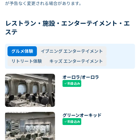
が予告なく変更される場合があります。
レストラン・施設・エンターテイメント・エ
ステ
グルメ体験
イブニング エンターテイメント
リトリート体験
キッズ エンターテイメント
オーロラ/オーロラ
料金込み
check
グリーンオーキッド
料金込み
check