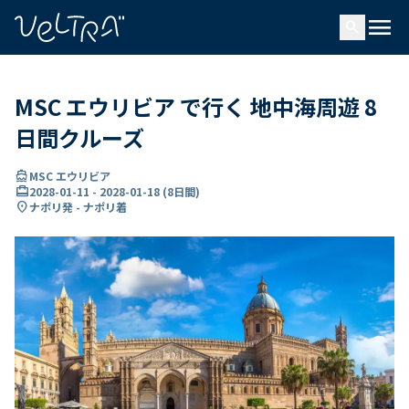
で
menu
search
い
ま
..
MSC エウリビア で行く 地中海周遊 8
日間クルーズ
directions_boat
MSC エウリビア
card_travel
2028-01-11
-
2028-01-18
(
8日間
)
location_on
ナポリ発 - ナポリ着