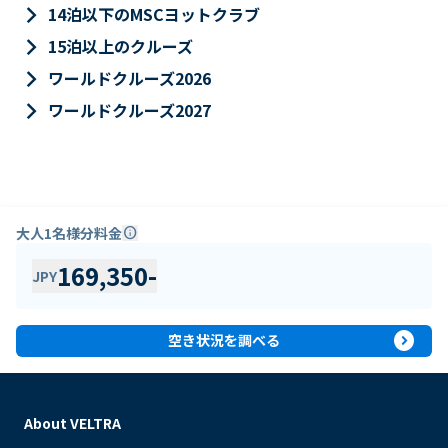
keyboard_arrow_right
14泊以下のMSCヨットクラブ
keyboard_arrow_right
15泊以上のクルーズ
keyboard_arrow_right
ワールドクルーズ2026
keyboard_arrow_right
ワールドクルーズ2027
大人1名様分料金
info
169,350
-
JPY
expand_circle_right
空き状況を調べる
About VELTRA