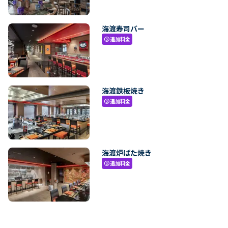
海渡寿司バー
追加料金
paid
海渡鉄板焼き
追加料金
paid
海渡炉ばた焼き
追加料金
paid