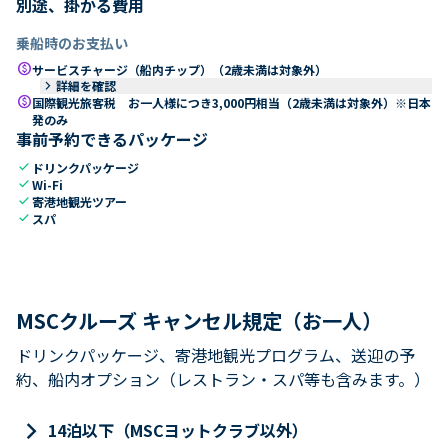
別途、掛かる費用
乗船時のお支払い
paid
サービスチャージ（船内チップ）（2歳未満は対象外）
keyboard_arrow_right
詳細を確認
paid
国際観光旅客税 お一人様につき3,000円相当（2歳未満は対象外）※日本
発のみ
事前予約できるパッケージ
check
ドリンクパッケージ
check
Wi-Fi
check
寄港地観光ツアー
check
スパ
MSCクルーズ キャンセル規定（お一人）
ドリンクパッケージ、寄港地観光プログラム、送迎の予
約、船内オプション（レストラン・スパ等も含みます。）
keyboard_arrow_right
14泊以下（MSCヨットクラブ以外）