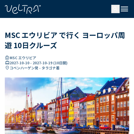
で
menu
search
い
ま
..
MSC エウリビア で行く ヨーロッパ周
遊 10日クルーズ
directions_boat
MSC エウリビア
card_travel
2027-10-10
-
2027-10-19
(
10日間
)
location_on
コペンハーゲン発 - タラゴナ着