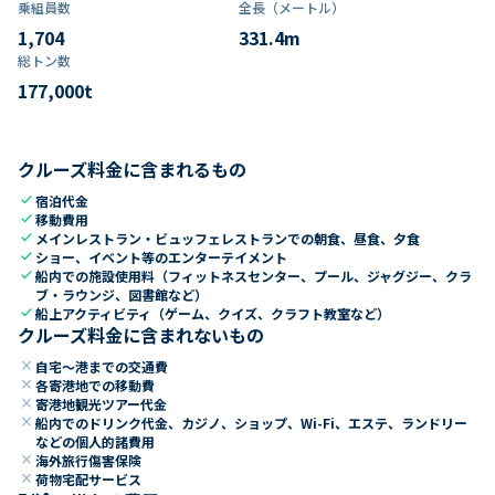
乗組員数​
全長（メートル）
1,704
331.4
m
総トン数​
177,000
t
クルーズ料金に含まれるもの
check
宿泊代金
check
移動費用
check
メインレストラン・ビュッフェレストランでの朝食、昼食、夕食
check
ショー、イベント等のエンターテイメント
check
船内での施設使用料（フィットネスセンター、プール、ジャグジー、クラ
ブ・ラウンジ、図書館など）
check
船上アクティビティ（ゲーム、クイズ、クラフト教室など）
クルーズ料金に含まれないもの
close
自宅～港までの交通費
close
各寄港地での移動費
close
寄港地観光ツアー代金
close
船内でのドリンク代金、カジノ、ショップ、Wi-Fi、エステ、ランドリー
などの個人的諸費用
close
海外旅行傷害保険
close
荷物宅配サービス