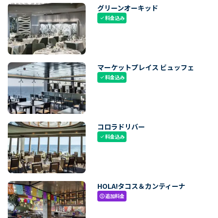
グリーンオーキッド
料金込み
check
マーケットプレイス ビュッフェ
料金込み
check
コロラドリバー
料金込み
check
HOLA!タコス＆カンティーナ
追加料金
paid