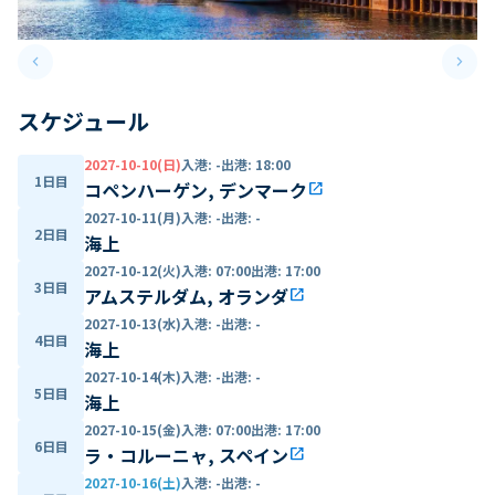
keyboard_arrow_left
keyboard_arrow_right
Previous slide
Next 
スケジュール
2027-10-10(日)
入港
:
-
出港
:
18:00
1日目
コペンハーゲン, デンマーク
open_in_new
2027-10-11(月)
入港
:
-
出港
:
-
2日目
海上
2027-10-12(火)
入港
:
07:00
出港
:
17:00
3日目
アムステルダム, オランダ
open_in_new
2027-10-13(水)
入港
:
-
出港
:
-
4日目
海上
2027-10-14(木)
入港
:
-
出港
:
-
5日目
海上
2027-10-15(金)
入港
:
07:00
出港
:
17:00
6日目
ラ・コルーニャ, スペイン
open_in_new
2027-10-16(土)
入港
:
-
出港
:
-