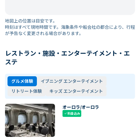
地図上の位置は目安です。
時刻はすべて現地時間です。海象条件や船会社の都合により、行程
が予告なく変更される場合があります。
レストラン・施設・エンターテイメント・エ
ステ
グルメ体験
イブニング エンターテイメント
リトリート体験
キッズ エンターテイメント
オーロラ/オーロラ
料金込み
check