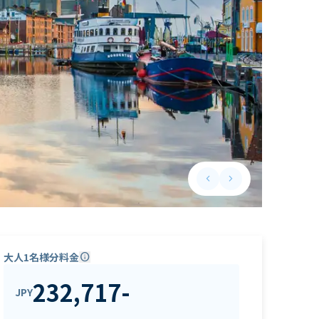
keyboard_arrow_left
keyboard_arrow_right
Previous slide
Next slide
大人1名様分料金
info
232,717
-
JPY