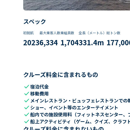
スペック
初就航
最大乗客人数
乗組員数​
全長（メートル）
総トン数​
2023
6,334
1,704
331.4
m
177,00
クルーズ料金に含まれるもの
check
宿泊代金
check
移動費用
check
メインレストラン・ビュッフェレストランでの
check
ショー、イベント等のエンターテイメント
check
船内での施設使用料（フィットネスセンター、
check
船上アクティビティ（ゲーム、クイズ、クラフ
クルーズ料金に含まれないもの