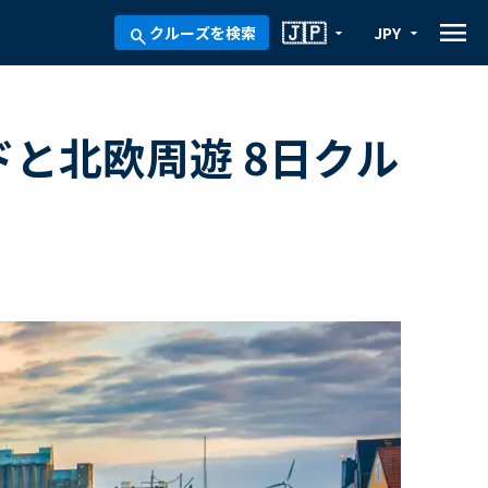
menu
🇯🇵
クルーズを検索
JPY
arrow_drop_down
arrow_drop_down
search
ドと北欧周遊 8日クル