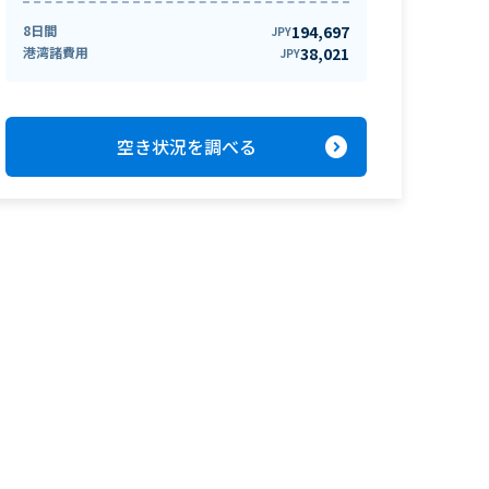
8日間
194,697
JPY
港湾諸費用
38,021
JPY
expand_circle_right
空き状況を調べる