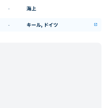
海上
-
キール, ドイツ
-
open_in_new