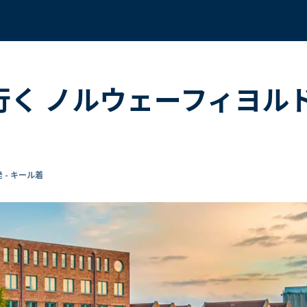
で行く ノルウェーフィヨル
 - キール着