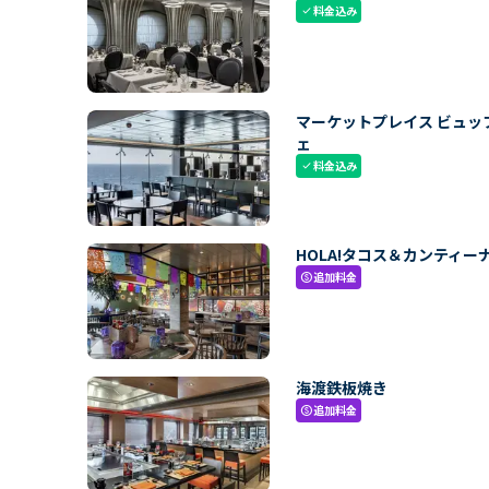
料金込み
check
マーケットプレイス ビュッ
ェ
料金込み
check
HOLA!タコス＆カンティー
追加料金
paid
海渡鉄板焼き
追加料金
paid