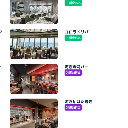
料金込み
check
フ
コロラドリバー
料金込み
check
ナ
海渡寿司バー
追加料金
paid
海渡炉ばた焼き
追加料金
paid