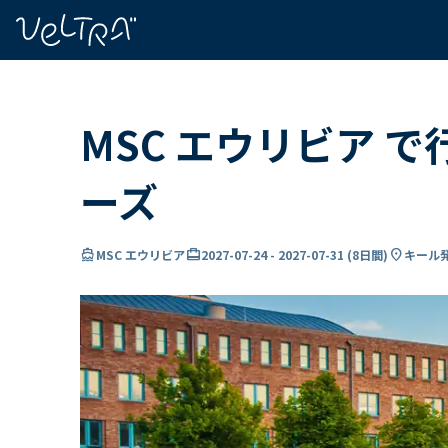
で
い
ま
..
MSC エウリビア 
ーズ
directions_boat
card_travel
location_on
MSC エウリビア
2027-07-24
-
2027-07-31
(
8日間
)
キール発