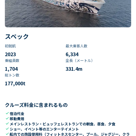
スペック
初就航
最大乗客人数
2023
6,334
乗組員数​
全長（メートル）
1,704
331.4
m
総トン数​
177,000
t
クルーズ料金に含まれるもの
check
宿泊代金
check
移動費用
check
メインレストラン・ビュッフェレストランでの朝食、昼食、夕食
check
ショー、イベント等のエンターテイメント
check
船内での施設使用料（フィットネスセンター、プール、ジャグジー、クラ