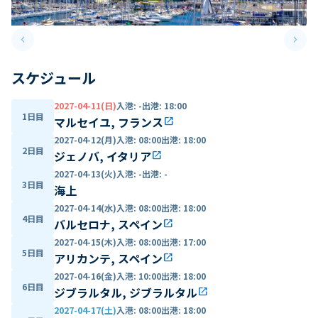
keyboard_arrow_left
keyboard_arrow_right
Previous slide
Next 
スケジュール
2027-04-11(日)
入港
:
-
出港
:
18:00
1日目
マルセイユ, フランス
open_in_new
2027-04-12(月)
入港
:
08:00
出港
:
18:00
2日目
ジェノバ, イタリア
open_in_new
2027-04-13(火)
入港
:
-
出港
:
-
3日目
海上
2027-04-14(水)
入港
:
08:00
出港
:
18:00
4日目
バルセロナ, スペイン
open_in_new
2027-04-15(木)
入港
:
08:00
出港
:
17:00
5日目
アリカンテ, スペイン
open_in_new
2027-04-16(金)
入港
:
10:00
出港
:
18:00
6日目
ジブラルタル, ジブラルタル
open_in_new
2027-04-17(土)
入港
:
08:00
出港
:
18:00