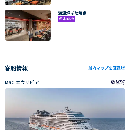
海渡炉ばた焼き
追加料金
paid
客船情報
船内マップを確認
ungroup
MSC エウリビア