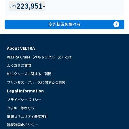
223,951
-
JPY
expand_circle_right
空き状況を調べる
About VELTRA
VELTRA Cruise（ベルトラクルーズ）とは
よくあるご質問
MSCクルーズに関するご質問
プリンセス・クルーズに関するご質問
Legal Information
プライバシーポリシー
クッキー等ポリシー
情報セキュリティ基本方針
贈収賄禁止ポリシー