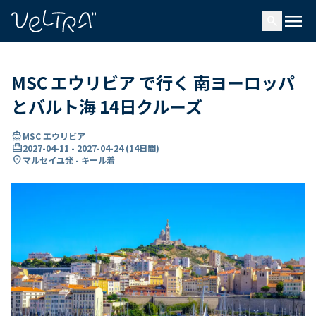
で
menu
search
い
ま
..
MSC エウリビア で行く 南ヨーロッパ
とバルト海 14日クルーズ
directions_boat
MSC エウリビア
card_travel
2027-04-11
-
2027-04-24
(
14日間
)
location_on
マルセイユ発 - キール着