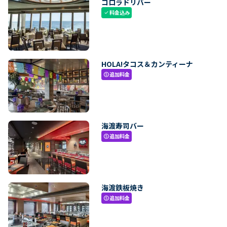
コロラドリバー
料金込み
check
HOLA!タコス＆カンティーナ
追加料金
paid
海渡寿司バー
追加料金
paid
海渡鉄板焼き
追加料金
paid