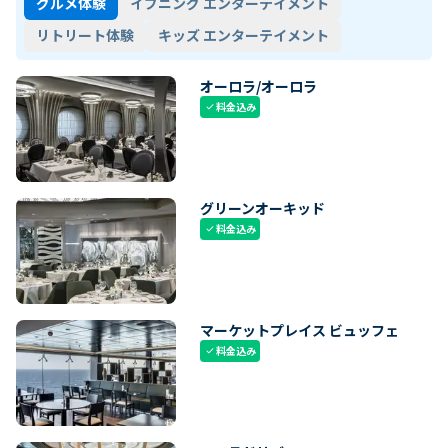
グルメ体験
イブニング エンターテイメント
リトリート体験
キッズ エンターテイメント
オーロラ/オーロラ
料金込み
check
グリーンオーキッド
料金込み
check
マーケットプレイス ビュッフェ
料金込み
check