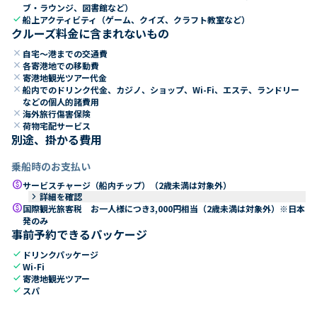
ブ・ラウンジ、図書館など）
check
船上アクティビティ（ゲーム、クイズ、クラフト教室など）
クルーズ料金に含まれないもの
close
自宅～港までの交通費
close
各寄港地での移動費
close
寄港地観光ツアー代金
close
船内でのドリンク代金、カジノ、ショップ、Wi-Fi、エステ、ランドリー
などの個人的諸費用
close
海外旅行傷害保険
close
荷物宅配サービス
別途、掛かる費用
乗船時のお支払い
paid
サービスチャージ（船内チップ）（2歳未満は対象外）
keyboard_arrow_right
詳細を確認
paid
国際観光旅客税 お一人様につき3,000円相当（2歳未満は対象外）※日本
発のみ
事前予約できるパッケージ
check
ドリンクパッケージ
check
Wi-Fi
check
寄港地観光ツアー
check
スパ