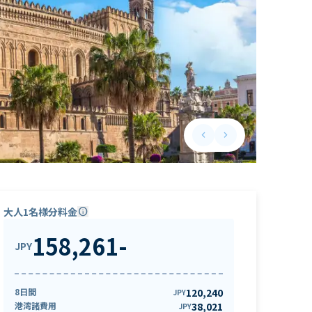
keyboard_arrow_left
keyboard_arrow_right
Previous slide
Next slide
大人1名様分料金
info
158,261
-
JPY
8日間
120,240
JPY
港湾諸費用
38,021
JPY