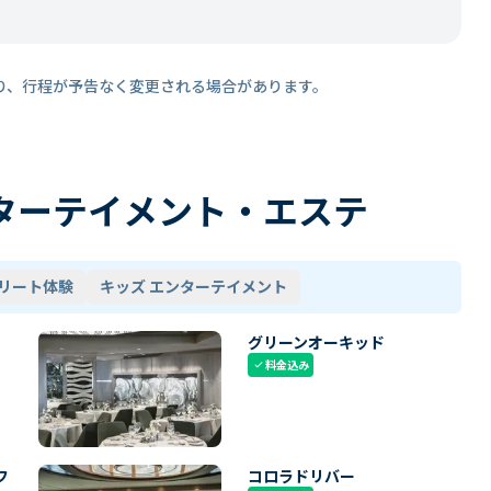
り、行程が予告なく変更される場合があります。
ターテイメント・エステ
リート体験
キッズ エンターテイメント
グリーンオーキッド
料金込み
check
フ
コロラドリバー