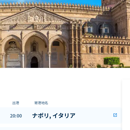
出港
寄港地名
ナポリ, イタリア
20:00
open_in_new