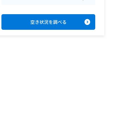
expand_circle_right
空き状況を調べる