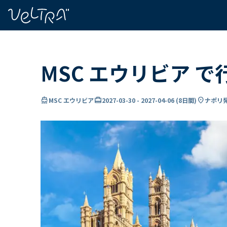
で
い
ま
..
MSC エウリビア で
directions_boat
card_travel
location_on
MSC エウリビア
2027-03-30
-
2027-04-06
(
8日間
)
ナポリ発