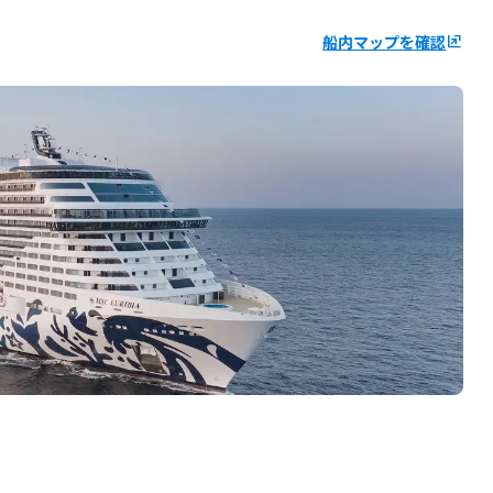
船内マップを確認
ungroup