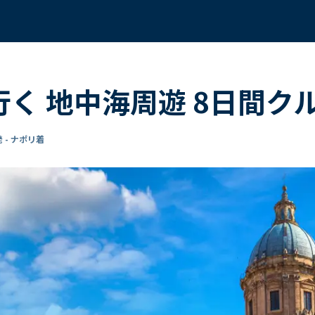
行く 地中海周遊 8日間ク
 - ナポリ着