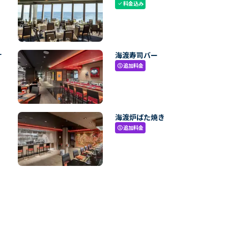
料金込み
check
ナ
海渡寿司バー
追加料金
paid
海渡炉ばた焼き
追加料金
paid