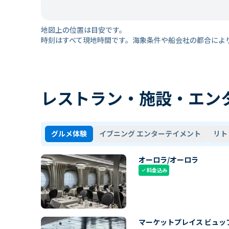
地図上の位置は目安です。
時刻はすべて現地時間です。海象条件や船会社の都合によ
レストラン・施設・エン
グルメ体験
イブニング エンターテイメント
リト
オーロラ/オーロラ
料金込み
check
マーケットプレイス ビュッ