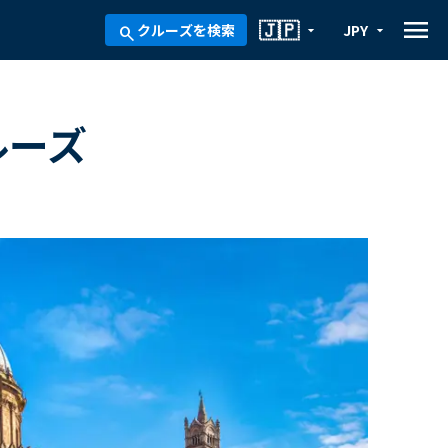
menu
🇯🇵
クルーズを検索
JPY
arrow_drop_down
arrow_drop_down
search
ルーズ