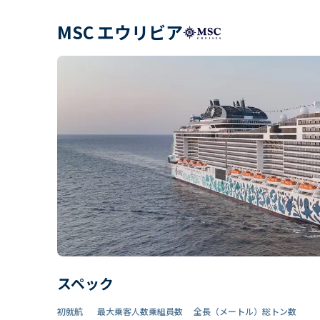
MSC エウリビア
スペック
初就航
最大乗客人数
乗組員数​
全長（メートル）
総トン数​