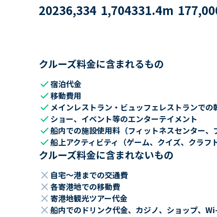
2023
6,334
1,704
331.4
m
177,00
クルーズ料金に含まれるもの
check
宿泊代金
check
移動費用
check
メインレストラン・ビュッフェレストランでの
check
ショー、イベント等のエンターテイメント
check
船内での施設使用料（フィットネスセンター、
check
船上アクティビティ（ゲーム、クイズ、クラフ
クルーズ料金に含まれないもの
close
自宅～港までの交通費
close
各寄港地での移動費
close
寄港地観光ツアー代金
close
船内でのドリンク代金、カジノ、ショップ、Wi