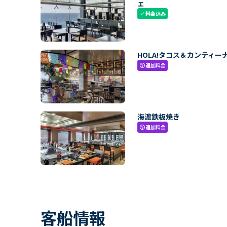
ェ
料金込み
check
HOLA!タコス＆カンティー
追加料金
paid
海渡鉄板焼き
追加料金
paid
客船情報