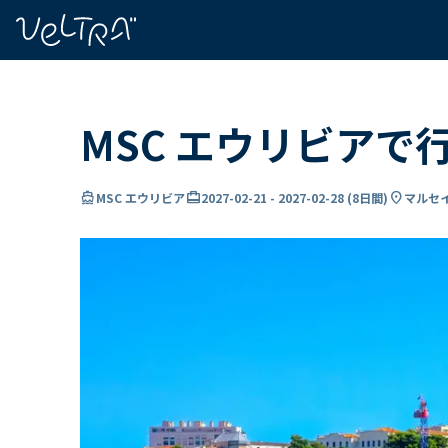
で
い
ま
..
MSC エウリビアで
directions_boat
card_travel
location_on
MSC エウリビア
2027-02-21
-
2027-02-28
(
8日間
)
マルセイ