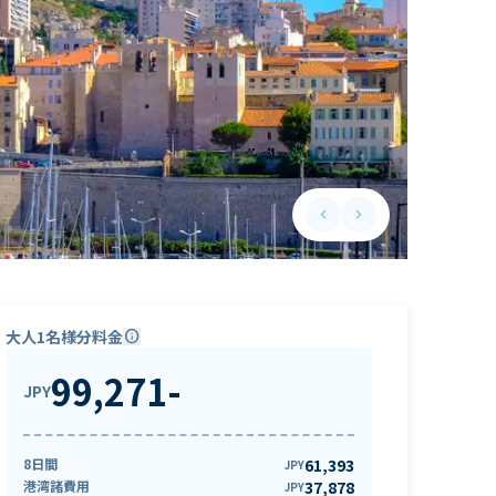
keyboard_arrow_left
keyboard_arrow_right
Previous slide
Next slide
大人1名様分料金
info
99,271
-
JPY
8日間
61,393
JPY
港湾諸費用
37,878
JPY