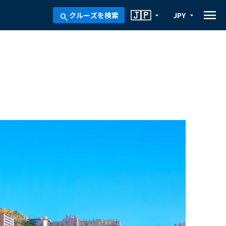
menu
🇯🇵
クルーズを検索
JPY
arrow_drop_down
arrow_drop_down
search