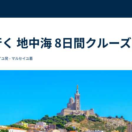
行く 地中海 8日間クルーズ
ユ発 - マルセイユ着