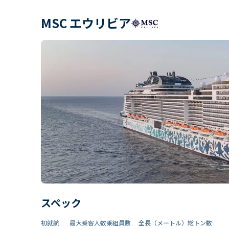
MSC エウリビア
スペック
初就航
最大乗客人数
乗組員数​
全長（メートル）
総トン数​