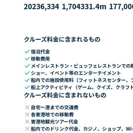
2023
6,334
1,704
331.4
m
177,00
クルーズ料金に含まれるもの
check
宿泊代金
check
移動費用
check
メインレストラン・ビュッフェレストランでの
check
ショー、イベント等のエンターテイメント
check
船内での施設使用料（フィットネスセンター、
check
船上アクティビティ（ゲーム、クイズ、クラフ
クルーズ料金に含まれないもの
close
自宅～港までの交通費
close
各寄港地での移動費
close
寄港地観光ツアー代金
close
船内でのドリンク代金、カジノ、ショップ、Wi