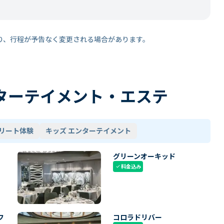
り、行程が予告なく変更される場合があります。
ターテイメント・エステ
リート体験
キッズ エンターテイメント
グリーンオーキッド
料金込み
check
フ
コロラドリバー