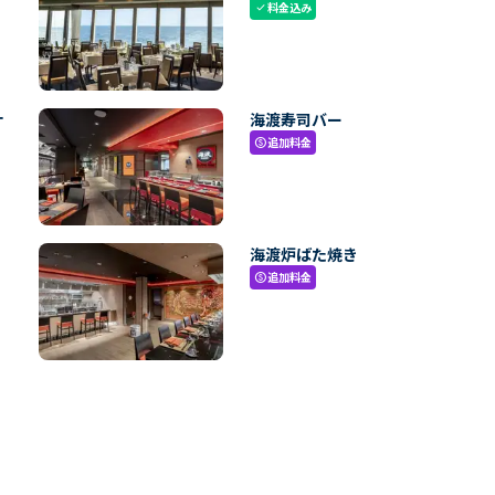
料金込み
check
ナ
海渡寿司バー
追加料金
paid
海渡炉ばた焼き
追加料金
paid