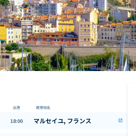
出港
寄港地名
マルセイユ, フランス
18:00
open_in_new