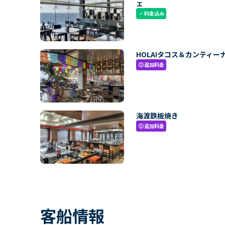
ェ
料金込み
check
HOLA!タコス＆カンティー
追加料金
paid
海渡鉄板焼き
追加料金
paid
客船情報