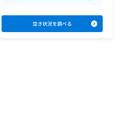
expand_circle_right
空き状況を調べる