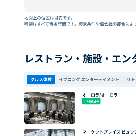
地図上の位置は目安です。
時刻はすべて現地時間です。海象条件や船会社の都合によ
レストラン・施設・エン
グルメ体験
イブニング エンターテイメント
リト
オーロラ/オーロラ
料金込み
check
マーケットプレイス ビュッ