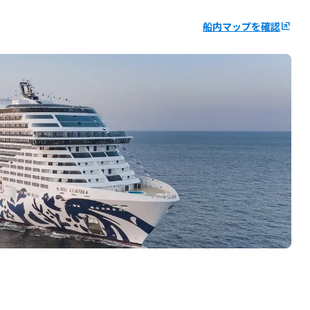
船内マップを確認
ungroup