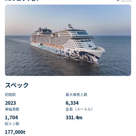
スペック
初就航
最大乗客人数
2023
6,334
乗組員数​
全長（メートル）
1,704
331.4
m
総トン数​
177,000
t