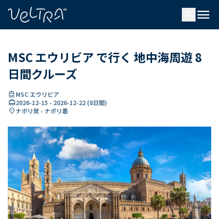
で
menu
search
い
ま
..
MSC エウリビア で行く 地中海周遊 8
日間クルーズ
directions_boat
MSC エウリビア
card_travel
2026-12-15
-
2026-12-22
(
8日間
)
location_on
ナポリ発 - ナポリ着