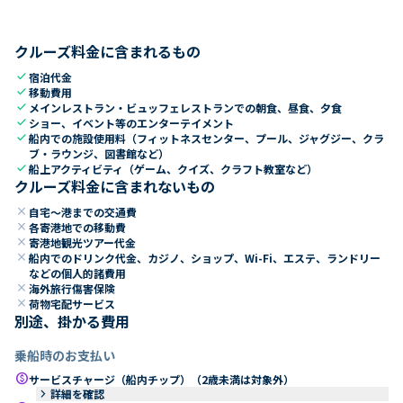
クルーズ料金に含まれるもの
check
宿泊代金
check
移動費用
check
メインレストラン・ビュッフェレストランでの朝食、昼食、夕食
check
ショー、イベント等のエンターテイメント
check
船内での施設使用料（フィットネスセンター、プール、ジャグジー、クラ
ブ・ラウンジ、図書館など）
check
船上アクティビティ（ゲーム、クイズ、クラフト教室など）
クルーズ料金に含まれないもの
close
自宅～港までの交通費
close
各寄港地での移動費
close
寄港地観光ツアー代金
close
船内でのドリンク代金、カジノ、ショップ、Wi-Fi、エステ、ランドリー
などの個人的諸費用
close
海外旅行傷害保険
close
荷物宅配サービス
別途、掛かる費用
乗船時のお支払い
paid
サービスチャージ（船内チップ）（2歳未満は対象外）
keyboard_arrow_right
詳細を確認