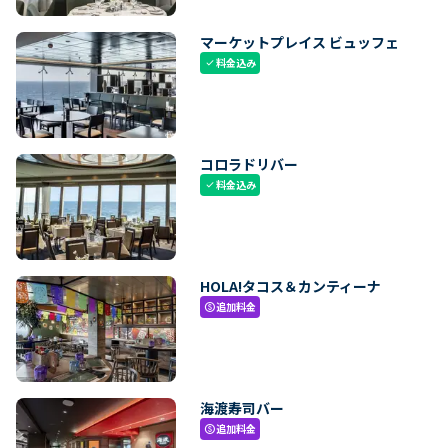
マーケットプレイス ビュッフェ
料金込み
check
コロラドリバー
料金込み
check
HOLA!タコス＆カンティーナ
追加料金
paid
海渡寿司バー
追加料金
paid