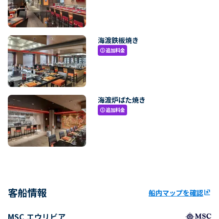
海渡鉄板焼き
追加料金
paid
海渡炉ばた焼き
追加料金
paid
客船情報
船内マップを確認
ungroup
MSC エウリビア