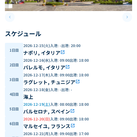
keyboard_arrow_left
keyboard_arrow_right
Previous slide
Next 
スケジュール
2026-12-15(火)
入港
:
-
出港
:
20:00
1日目
ナポリ, イタリア
open_in_new
2026-12-16(水)
入港
:
09:00
出港
:
18:00
2日目
パレルモ, イタリア
open_in_new
2026-12-17(木)
入港
:
09:00
出港
:
18:00
3日目
ラグレット, チュニジア
open_in_new
2026-12-18(金)
入港
:
-
出港
:
-
4日目
海上
2026-12-19(土)
入港
:
08:00
出港
:
18:00
5日目
バルセロナ, スペイン
open_in_new
2026-12-20(日)
入港
:
09:00
出港
:
18:00
6日目
マルセイユ, フランス
open_in_new
2026-12-21(月)
入港
:
09:00
出港
:
17:00