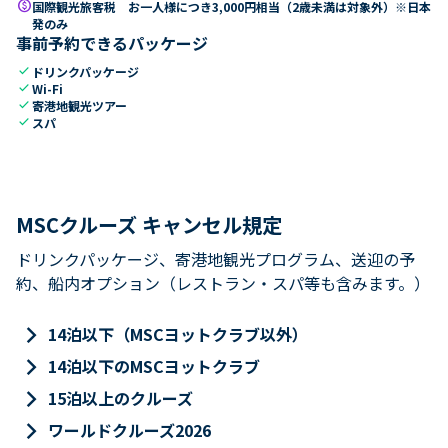
paid
国際観光旅客税 お一人様につき3,000円相当（2歳未満は対象外）※日本
発のみ
事前予約できるパッケージ
check
ドリンクパッケージ
check
Wi-Fi
check
寄港地観光ツアー
check
スパ
MSCクルーズ キャンセル規定
ドリンクパッケージ、寄港地観光プログラム、送迎の予
約、船内オプション（レストラン・スパ等も含みます。）
keyboard_arrow_right
14泊以下（MSCヨットクラブ以外）
keyboard_arrow_right
14泊以下のMSCヨットクラブ
keyboard_arrow_right
15泊以上のクルーズ
keyboard_arrow_right
ワールドクルーズ2026