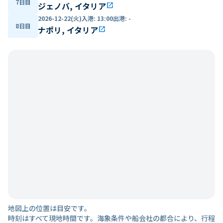
7日目
ジェノバ, イタリア
open_in_new
2026-12-22(火)
入港
:
13:00
出港
:
-
8日目
ナポリ, イタリア
open_in_new
地図上の位置は目安です。
時刻はすべて現地時間です。海象条件や船会社の都合により、行程