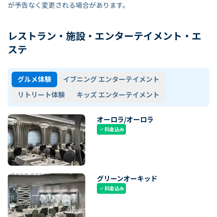
が予告なく変更される場合があります。
レストラン・施設・エンターテイメント・エ
ステ
グルメ体験
イブニング エンターテイメント
リトリート体験
キッズ エンターテイメント
オーロラ/オーロラ
料金込み
check
グリーンオーキッド
料金込み
check