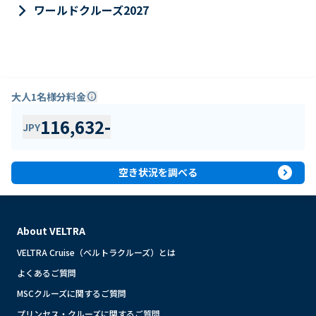
keyboard_arrow_right
ワールドクルーズ2027
大人1名様分料金
info
116,632
-
JPY
expand_circle_right
空き状況を調べる
About VELTRA
VELTRA Cruise（ベルトラクルーズ）とは
よくあるご質問
MSCクルーズに関するご質問
プリンセス・クルーズに関するご質問