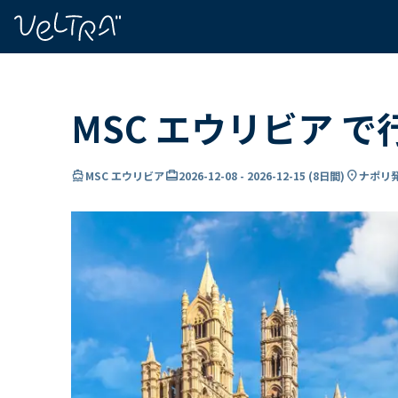
で
い
ま
..
MSC エウリビア で
directions_boat
card_travel
location_on
MSC エウリビア
2026-12-08
-
2026-12-15
(
8日間
)
ナポリ発