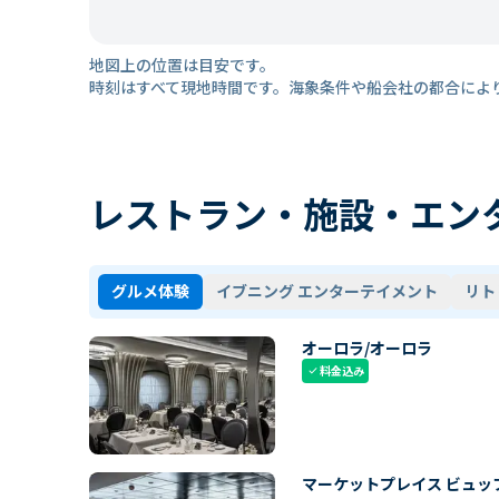
地図上の位置は目安です。
時刻はすべて現地時間です。海象条件や船会社の都合によ
レストラン・施設・エン
グルメ体験
イブニング エンターテイメント
リト
オーロラ/オーロラ
料金込み
check
マーケットプレイス ビュッ