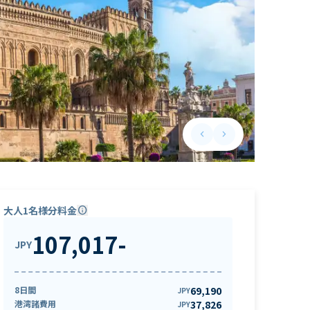
keyboard_arrow_left
keyboard_arrow_right
Previous slide
Next slide
大人1名様分料金
info
107,017
-
JPY
8日間
69,190
JPY
港湾諸費用
37,826
JPY