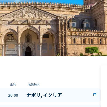
出港
寄港地名
ナポリ, イタリア
20:00
open_in_new