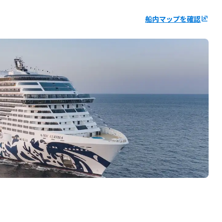
船内マップを確認
ungroup