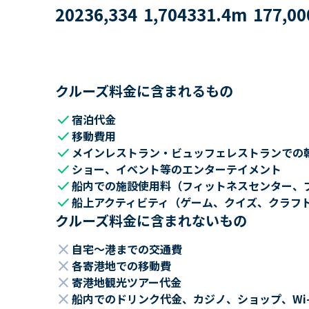
2023
6,334
1,704
331.4
m
177,00
クルーズ料金に含まれるもの
check
宿泊代金
check
移動費用
check
メインレストラン・ビュッフェレストランでの
check
ショー、イベント等のエンターテイメント
check
船内での施設使用料（フィットネスセンター、
check
船上アクティビティ（ゲーム、クイズ、クラフ
クルーズ料金に含まれないもの
close
自宅～港までの交通費
close
各寄港地での移動費
close
寄港地観光ツアー代金
close
船内でのドリンク代金、カジノ、ショップ、Wi