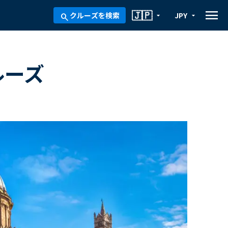
menu
🇯🇵
クルーズを検索
JPY
arrow_drop_down
arrow_drop_down
search
ルーズ