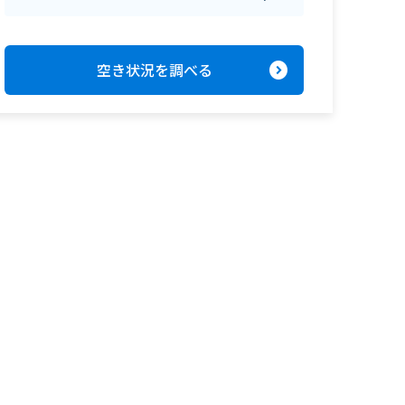
expand_circle_right
空き状況を調べる