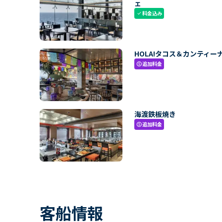
ェ
料金込み
check
HOLA!タコス＆カンティー
追加料金
paid
海渡鉄板焼き
追加料金
paid
客船情報