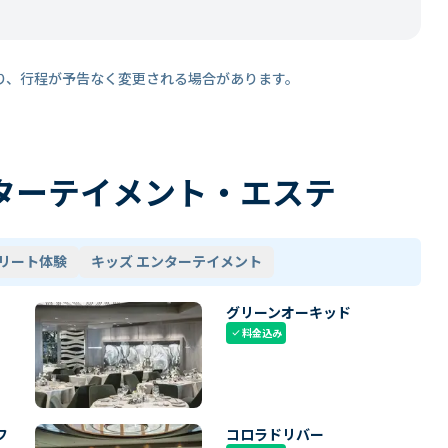
り、行程が予告なく変更される場合があります。
ターテイメント・エステ
リート体験
キッズ エンターテイメント
グリーンオーキッド
料金込み
check
フ
コロラドリバー