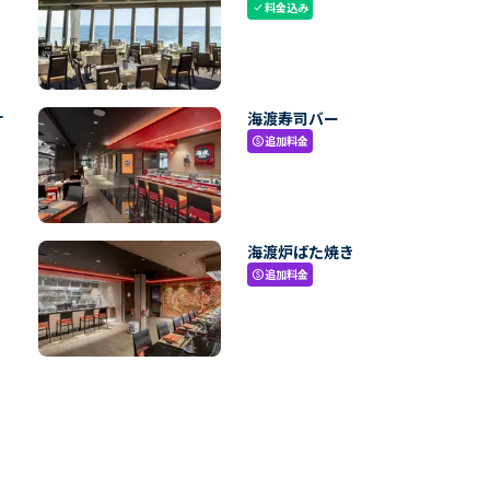
料金込み
check
ナ
海渡寿司バー
追加料金
paid
海渡炉ばた焼き
追加料金
paid