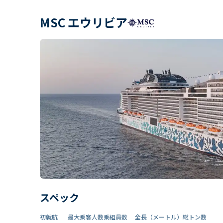
MSC エウリビア
スペック
初就航
最大乗客人数
乗組員数​
全長（メートル）
総トン数​