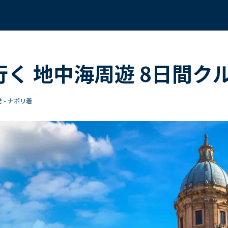
行く 地中海周遊 8日間ク
 - ナポリ着