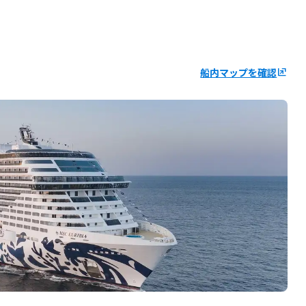
船内マップを確認
ungroup