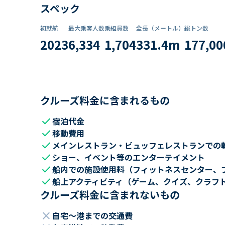
スペック
初就航
最大乗客人数
乗組員数​
全長（メートル）
総トン数​
2023
6,334
1,704
331.4
m
177,00
クルーズ料金に含まれるもの
check
宿泊代金
check
移動費用
check
メインレストラン・ビュッフェレストランでの
check
ショー、イベント等のエンターテイメント
check
船内での施設使用料（フィットネスセンター、
check
船上アクティビティ（ゲーム、クイズ、クラフ
クルーズ料金に含まれないもの
close
自宅～港までの交通費