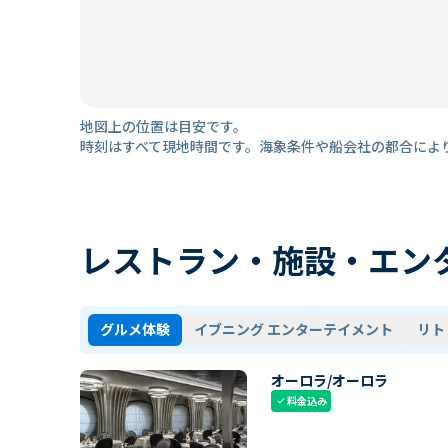
地図上の位置は目安です。
時刻はすべて現地時間です。海象条件や船会社の都合によ
レストラン・施設・エン
グルメ体験
イブニング エンターテイメント
リト
オーロラ/オーロラ
料金込み
check