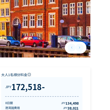
keyboard_arrow_left
keyboard_arrow_right
Previous slide
Next slide
大人1名様分料金
info
172,518
-
JPY
8日間
134,498
JPY
港湾諸費用
38,021
JPY