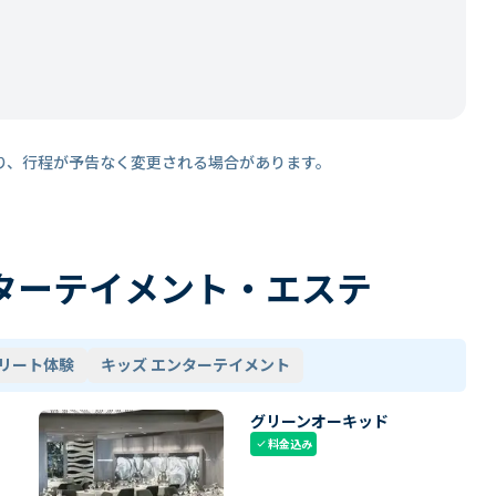
り、行程が予告なく変更される場合があります。
ターテイメント・エステ
リート体験
キッズ エンターテイメント
グリーンオーキッド
料金込み
check