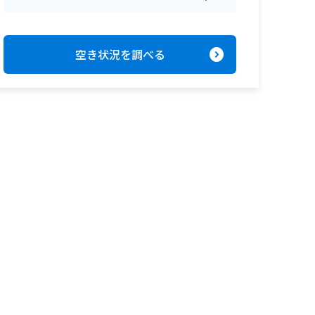
expand_circle_right
空き状況を調べる