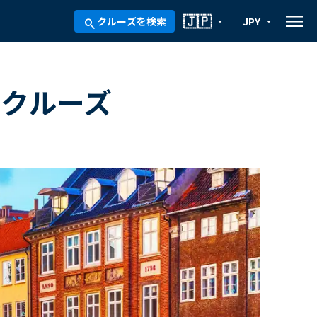
menu
🇯🇵
クルーズを検索
JPY
arrow_drop_down
arrow_drop_down
search
間クルーズ