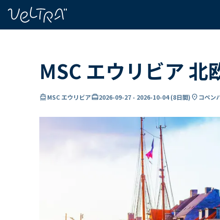
で
い
ま
..
MSC エウリビア 
directions_boat
card_travel
location_on
MSC エウリビア
2026-09-27
-
2026-10-04
(
8日間
)
コペンハ