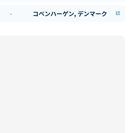
コペンハーゲン, デンマーク
-
open_in_new