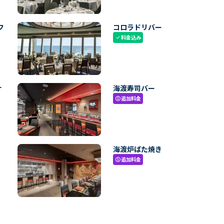
フ
コロラドリバー
料金込み
check
ナ
海渡寿司バー
追加料金
paid
海渡炉ばた焼き
追加料金
paid