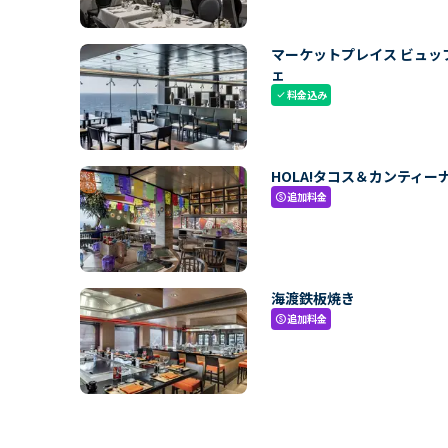
マーケットプレイス ビュッ
ェ
料金込み
check
HOLA!タコス＆カンティー
追加料金
paid
海渡鉄板焼き
追加料金
paid