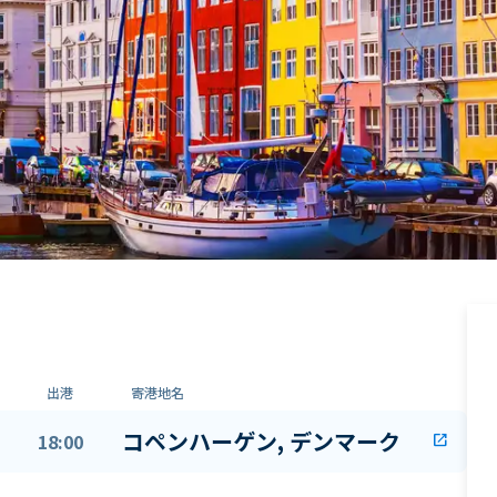
出港
寄港地名
コペンハーゲン, デンマーク
18:00
open_in_new