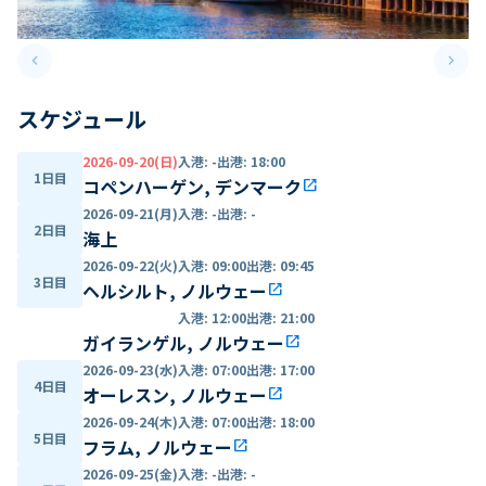
keyboard_arrow_left
keyboard_arrow_right
Previous slide
Next 
スケジュール
2026-09-20(日)
入港
:
-
出港
:
18:00
1日目
コペンハーゲン, デンマーク
open_in_new
2026-09-21(月)
入港
:
-
出港
:
-
2日目
海上
2026-09-22(火)
入港
:
09:00
出港
:
09:45
3日目
ヘルシルト, ノルウェー
open_in_new
入港
:
12:00
出港
:
21:00
ガイランゲル, ノルウェー
open_in_new
2026-09-23(水)
入港
:
07:00
出港
:
17:00
4日目
オーレスン, ノルウェー
open_in_new
2026-09-24(木)
入港
:
07:00
出港
:
18:00
5日目
フラム, ノルウェー
open_in_new
2026-09-25(金)
入港
:
-
出港
:
-