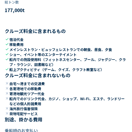
総トン数​
177,000
t
クルーズ料金に含まれるもの
check
宿泊代金
check
移動費用
check
メインレストラン・ビュッフェレストランでの朝食、昼食、夕食
check
ショー、イベント等のエンターテイメント
check
船内での施設使用料（フィットネスセンター、プール、ジャグジー、クラ
ブ・ラウンジ、図書館など）
check
船上アクティビティ（ゲーム、クイズ、クラフト教室など）
クルーズ料金に含まれないもの
close
自宅～港までの交通費
close
各寄港地での移動費
close
寄港地観光ツアー代金
close
船内でのドリンク代金、カジノ、ショップ、Wi-Fi、エステ、ランドリー
などの個人的諸費用
close
海外旅行傷害保険
close
荷物宅配サービス
別途、掛かる費用
乗船時のお支払い