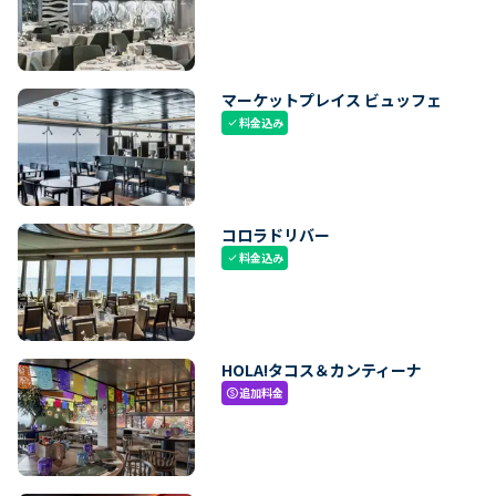
マーケットプレイス ビュッフェ
料金込み
check
コロラドリバー
料金込み
check
HOLA!タコス＆カンティーナ
追加料金
paid