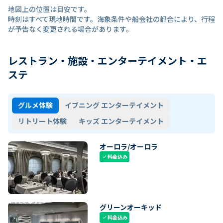
地図上の位置は目安です。
時刻はすべて現地時間です。海象条件や船会社の都合により、行程
が予告なく変更される場合があります。
レストラン・施設・エンターテイメント・エ
ステ
グルメ体験
イブニング エンターテイメント
リトリート体験
キッズ エンターテイメント
オーロラ/オーロラ
料金込み
check
グリーンオーキッド
料金込み
check