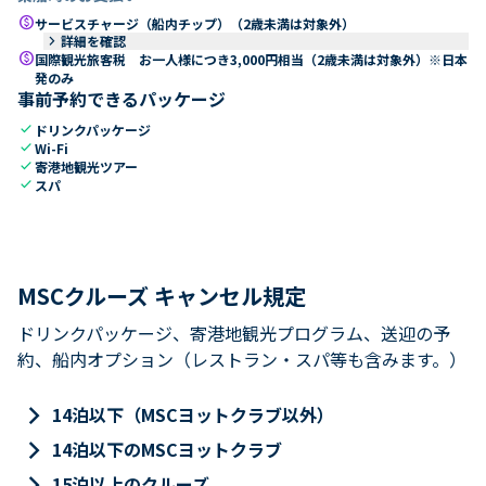
paid
サービスチャージ（船内チップ）（2歳未満は対象外）
keyboard_arrow_right
詳細を確認
paid
国際観光旅客税 お一人様につき3,000円相当（2歳未満は対象外）※日本
発のみ
事前予約できるパッケージ
check
ドリンクパッケージ
check
Wi-Fi
check
寄港地観光ツアー
check
スパ
MSCクルーズ キャンセル規定
ドリンクパッケージ、寄港地観光プログラム、送迎の予
約、船内オプション（レストラン・スパ等も含みます。）
keyboard_arrow_right
14泊以下（MSCヨットクラブ以外）
keyboard_arrow_right
14泊以下のMSCヨットクラブ
keyboard_arrow_right
15泊以上のクルーズ