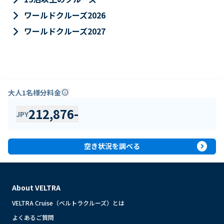
keyboard_arrow_right
ワールドクルーズ2026
keyboard_arrow_right
ワールドクルーズ2027
大人1名様分料金
info
212,876
-
JPY
expand_circle_right
空き状況を調べる
About VELTRA
VELTRA Cruise（ベルトラクルーズ）とは
よくあるご質問