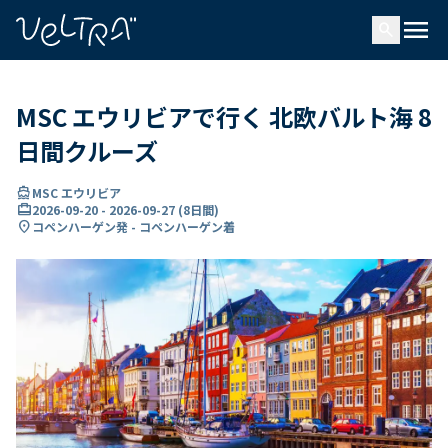
で
menu
search
い
ま
..
MSC エウリビアで行く 北欧バルト海 8
日間クルーズ
directions_boat
MSC エウリビア
card_travel
2026-09-20
-
2026-09-27
(
8日間
)
location_on
コペンハーゲン発 - コペンハーゲン着