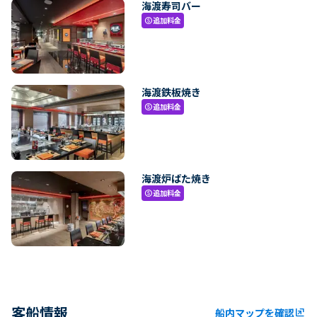
海渡寿司バー
追加料金
paid
海渡鉄板焼き
追加料金
paid
海渡炉ばた焼き
追加料金
paid
客船情報
船内マップを確認
ungroup