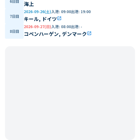
6日目
海上
2026-09-26(土)
入港
:
09:00
出港
:
19:00
7日目
キール, ドイツ
open_in_new
2026-09-27(日)
入港
:
08:00
出港
:
-
8日目
コペンハーゲン, デンマーク
open_in_new