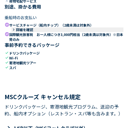
close
荷物宅配サービス
別途、掛かる費用
乗船時のお支払い
paid
サービスチャージ（船内チップ）（2歳未満は対象外）
keyboard_arrow_right
詳細を確認
paid
国際観光旅客税 お一人様につき3,000円相当（2歳未満は対象外）※日本
発のみ
事前予約できるパッケージ
check
ドリンクパッケージ
check
Wi-Fi
check
寄港地観光ツアー
check
スパ
MSCクルーズ キャンセル規定
ドリンクパッケージ、寄港地観光プログラム、送迎の予
約、船内オプション（レストラン・スパ等も含みます。）