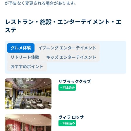
が予告なく変更される場合があります。
レストラン・施設・エンターテイメント・エ
ステ
グルメ体験
イブニング エンターテイメント
リトリート体験
キッズ エンターテイメント
おすすめポイント
ザブラッククラブ
料金込み
check
ヴィラ ロッサ
料金込み
check