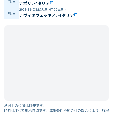
7日目
ナポリ, イタリア
open_in_new
2028-11-03(金)
入港
:
07:00
出港
:
-
8日目
チヴィタヴェッキア, イタリア
open_in_new
地図上の位置は目安です。
時刻はすべて現地時間です。海象条件や船会社の都合により、行程