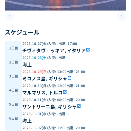
keyboard_arrow_left
keyboard_arrow_right
Previous slide
Next 
スケジュール
2028-10-27(金)
入港
:
-
出港
:
17:00
1日目
チヴィタヴェッキア, イタリア
open_in_new
2028-10-28(土)
入港
:
-
出港
:
-
2日目
海上
2028-10-29(日)
入港
:
13:00
出港
:
23:00
3日目
ミコノス島, ギリシャ
open_in_new
2028-10-30(月)
入港
:
12:00
出港
:
21:00
4日目
マルマリス, トルコ
open_in_new
2028-10-31(火)
入港
:
08:00
出港
:
20:00
5日目
サントリーニ島, ギリシャ
open_in_new
2028-11-01(水)
入港
:
-
出港
:
-
6日目
海上
2028-11-02(木)
入港
:
11:00
出港
:
20:00