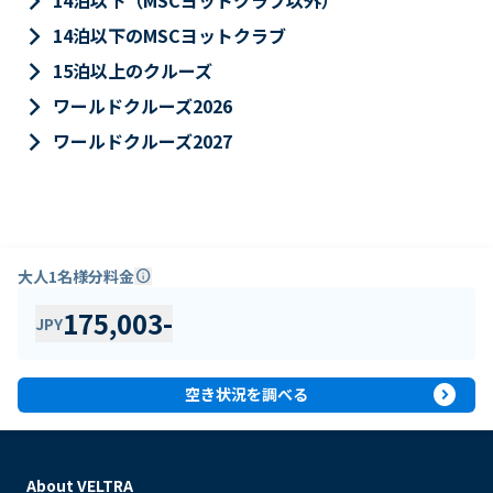
keyboard_arrow_right
14泊以下（MSCヨットクラブ以外）
keyboard_arrow_right
14泊以下のMSCヨットクラブ
keyboard_arrow_right
15泊以上のクルーズ
keyboard_arrow_right
ワールドクルーズ2026
keyboard_arrow_right
ワールドクルーズ2027
大人1名様分料金
info
175,003
-
JPY
expand_circle_right
空き状況を調べる
About VELTRA