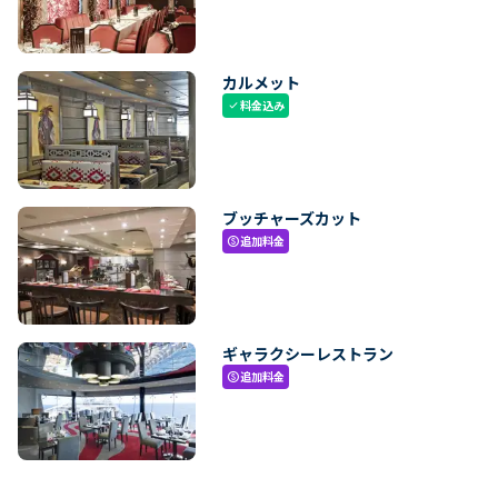
カルメット
料金込み
check
ブッチャーズカット
追加料金
paid
ギャラクシーレストラン
追加料金
paid