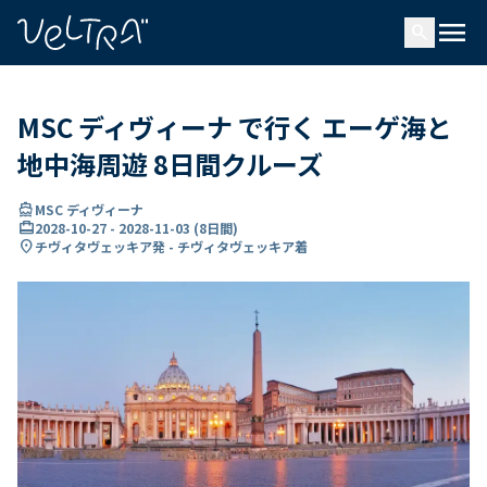
で
menu
search
い
ま
..
MSC ディヴィーナ で行く エーゲ海と
地中海周遊 8日間クルーズ
directions_boat
MSC ディヴィーナ
card_travel
2028-10-27
-
2028-11-03
(
8日間
)
location_on
チヴィタヴェッキア発 - チヴィタヴェッキア着