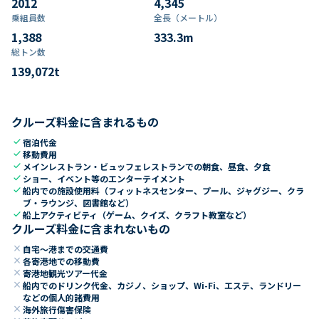
2012
4,345
乗組員数​
全長（メートル）
1,388
333.3
m
総トン数​
139,072
t
クルーズ料金に含まれるもの
check
宿泊代金
check
移動費用
check
メインレストラン・ビュッフェレストランでの朝食、昼食、夕食
check
ショー、イベント等のエンターテイメント
check
船内での施設使用料（フィットネスセンター、プール、ジャグジー、クラ
ブ・ラウンジ、図書館など）
check
船上アクティビティ（ゲーム、クイズ、クラフト教室など）
クルーズ料金に含まれないもの
close
自宅～港までの交通費
close
各寄港地での移動費
close
寄港地観光ツアー代金
close
船内でのドリンク代金、カジノ、ショップ、Wi-Fi、エステ、ランドリー
などの個人的諸費用
close
海外旅行傷害保険