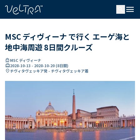
で
menu
search
い
ま
..
MSC ディヴィーナ で行く エーゲ海と
地中海周遊 8日間クルーズ
directions_boat
MSC ディヴィーナ
card_travel
2028-10-13
-
2028-10-20
(
8日間
)
location_on
チヴィタヴェッキア発 - チヴィタヴェッキア着