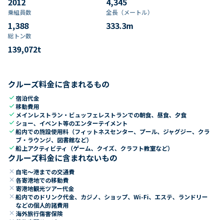
2012
4,345
乗組員数​
全長（メートル）
1,388
333.3
m
総トン数​
139,072
t
クルーズ料金に含まれるもの
check
宿泊代金
check
移動費用
check
メインレストラン・ビュッフェレストランでの朝食、昼食、夕食
check
ショー、イベント等のエンターテイメント
check
船内での施設使用料（フィットネスセンター、プール、ジャグジー、クラ
ブ・ラウンジ、図書館など）
check
船上アクティビティ（ゲーム、クイズ、クラフト教室など）
クルーズ料金に含まれないもの
close
自宅～港までの交通費
close
各寄港地での移動費
close
寄港地観光ツアー代金
close
船内でのドリンク代金、カジノ、ショップ、Wi-Fi、エステ、ランドリー
などの個人的諸費用
close
海外旅行傷害保険