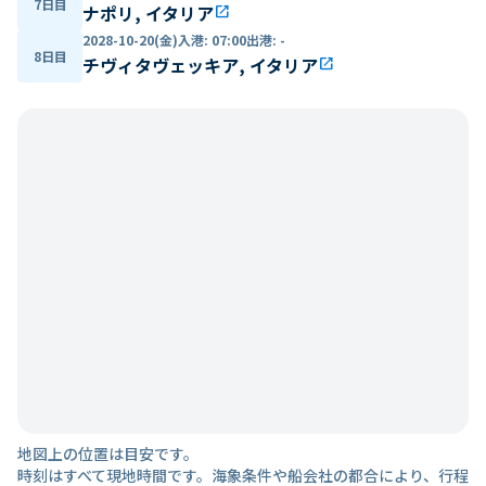
7日目
ナポリ, イタリア
open_in_new
2028-10-20(金)
入港
:
07:00
出港
:
-
8日目
チヴィタヴェッキア, イタリア
open_in_new
地図上の位置は目安です。
時刻はすべて現地時間です。海象条件や船会社の都合により、行程