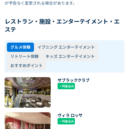
が予告なく変更される場合があります。
レストラン・施設・エンターテイメント・エ
ステ
グルメ体験
イブニング エンターテイメント
リトリート体験
キッズ エンターテイメント
おすすめポイント
ザブラッククラブ
料金込み
check
ヴィラ ロッサ
料金込み
check