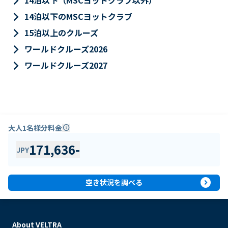
keyboard_arrow_right
14泊以下（MSCヨットクラブ以外）
keyboard_arrow_right
14泊以下のMSCヨットクラブ
keyboard_arrow_right
15泊以上のクルーズ
keyboard_arrow_right
ワールドクルーズ2026
keyboard_arrow_right
ワールドクルーズ2027
大人1名様分料金
info
171,636
-
JPY
expand_circle_right
空き状況を調べる
About VELTRA