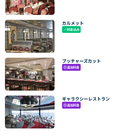
カルメット
料金込み
check
ブッチャーズカット
追加料金
paid
ギャラクシーレストラン
追加料金
paid