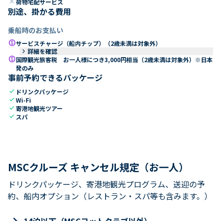
close
荷物宅配サービス
別途、掛かる費用
乗船時のお支払い
paid
サービスチャージ（船内チップ）（2歳未満は対象外）
keyboard_arrow_right
詳細を確認
paid
国際観光旅客税 お一人様につき3,000円相当（2歳未満は対象外）※日本
発のみ
事前予約できるパッケージ
check
ドリンクパッケージ
check
Wi-Fi
check
寄港地観光ツアー
check
スパ
MSCクルーズ キャンセル規定（お一人）
ドリンクパッケージ、寄港地観光プログラム、送迎の予
約、船内オプション（レストラン・スパ等も含みます。）