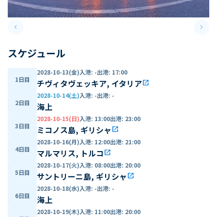
keyboard_arrow_left
keyboard_arrow_right
Previous slide
Next 
スケジュール
2028-10-13(金)
入港
:
-
出港
:
17:00
1日目
チヴィタヴェッキア, イタリア
open_in_new
2028-10-14(土)
入港
:
-
出港
:
-
2日目
海上
2028-10-15(日)
入港
:
13:00
出港
:
23:00
3日目
ミコノス島, ギリシャ
open_in_new
2028-10-16(月)
入港
:
12:00
出港
:
21:00
4日目
マルマリス, トルコ
open_in_new
2028-10-17(火)
入港
:
08:00
出港
:
20:00
5日目
サントリーニ島, ギリシャ
open_in_new
2028-10-18(水)
入港
:
-
出港
:
-
6日目
海上
2028-10-19(木)
入港
:
11:00
出港
:
20:00