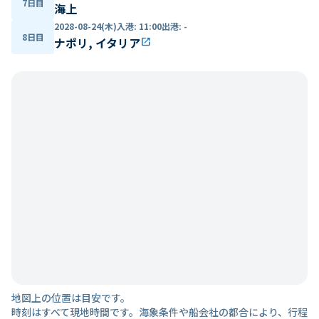
7日目
海上
2028-08-24(木)
入港
:
11:00
出港
:
-
8日目
ナポリ, イタリア
open_in_new
地図上の位置は目安です。
時刻はすべて現地時間です。海象条件や船会社の都合により、行程