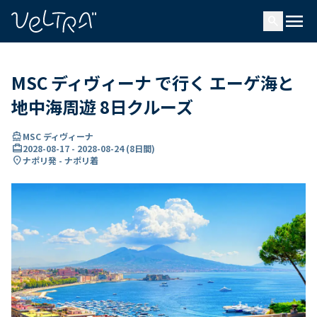
で
menu
search
い
ま
..
MSC ディヴィーナ で行く エーゲ海と
地中海周遊 8日クルーズ
directions_boat
MSC ディヴィーナ
card_travel
2028-08-17
-
2028-08-24
(
8日間
)
location_on
ナポリ発 - ナポリ着