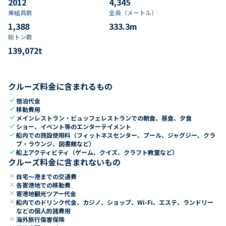
2012
4,345
乗組員数​
全長（メートル）
1,388
333.3
m
総トン数​
139,072
t
クルーズ料金に含まれるもの
check
宿泊代金
check
移動費用
check
メインレストラン・ビュッフェレストランでの朝食、昼食、夕食
check
ショー、イベント等のエンターテイメント
check
船内での施設使用料（フィットネスセンター、プール、ジャグジー、クラ
ブ・ラウンジ、図書館など）
check
船上アクティビティ（ゲーム、クイズ、クラフト教室など）
クルーズ料金に含まれないもの
close
自宅～港までの交通費
close
各寄港地での移動費
close
寄港地観光ツアー代金
close
船内でのドリンク代金、カジノ、ショップ、Wi-Fi、エステ、ランドリー
などの個人的諸費用
close
海外旅行傷害保険