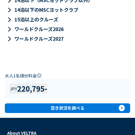
keyboard_arrow_right
14泊以下（MSCヨットクラブ以外）
keyboard_arrow_right
14泊以下のMSCヨットクラブ
keyboard_arrow_right
15泊以上のクルーズ
keyboard_arrow_right
ワールドクルーズ2026
keyboard_arrow_right
ワールドクルーズ2027
大人1名様分料金
info
220,795
-
JPY
expand_circle_right
空き状況を調べる
About VELTRA