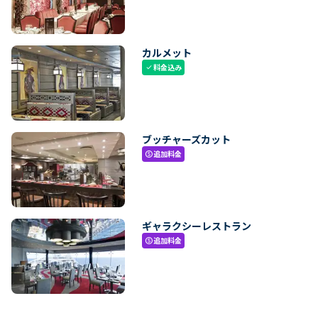
カルメット
料金込み
check
ブッチャーズカット
追加料金
paid
ギャラクシーレストラン
追加料金
paid