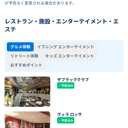
が予告なく変更される場合があります。
レストラン・施設・エンターテイメント・エ
ステ
グルメ体験
イブニング エンターテイメント
リトリート体験
キッズ エンターテイメント
おすすめポイント
ザブラッククラブ
料金込み
check
ヴィラ ロッサ
料金込み
check