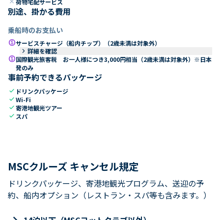
close
荷物宅配サービス
別途、掛かる費用
乗船時のお支払い
paid
サービスチャージ（船内チップ）（2歳未満は対象外）
keyboard_arrow_right
詳細を確認
paid
国際観光旅客税 お一人様につき3,000円相当（2歳未満は対象外）※日本
発のみ
事前予約できるパッケージ
check
ドリンクパッケージ
check
Wi-Fi
check
寄港地観光ツアー
check
スパ
MSCクルーズ キャンセル規定
ドリンクパッケージ、寄港地観光プログラム、送迎の予
約、船内オプション（レストラン・スパ等も含みます。）