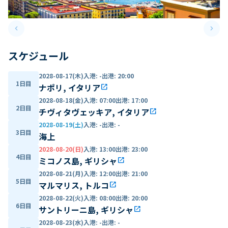
keyboard_arrow_left
keyboard_arrow_right
Previous slide
Next 
スケジュール
2028-08-17(木)
入港
:
-
出港
:
20:00
1日目
ナポリ, イタリア
open_in_new
2028-08-18(金)
入港
:
07:00
出港
:
17:00
2日目
チヴィタヴェッキア, イタリア
open_in_new
2028-08-19(土)
入港
:
-
出港
:
-
3日目
海上
2028-08-20(日)
入港
:
13:00
出港
:
23:00
4日目
ミコノス島, ギリシャ
open_in_new
2028-08-21(月)
入港
:
12:00
出港
:
21:00
5日目
マルマリス, トルコ
open_in_new
2028-08-22(火)
入港
:
08:00
出港
:
20:00
6日目
サントリーニ島, ギリシャ
open_in_new
2028-08-23(水)
入港
:
-
出港
:
-