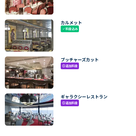
カルメット
料金込み
check
ブッチャーズカット
追加料金
paid
ギャラクシーレストラン
追加料金
paid