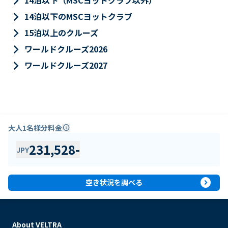
keyboard_arrow_right
14泊以下（MSCヨットクラブ以外）
keyboard_arrow_right
14泊以下のMSCヨットクラブ
keyboard_arrow_right
15泊以上のクルーズ
keyboard_arrow_right
ワールドクルーズ2026
keyboard_arrow_right
ワールドクルーズ2027
大人1名様分料金
info
231,528
-
JPY
expand_circle_right
空き状況を調べる
About VELTRA