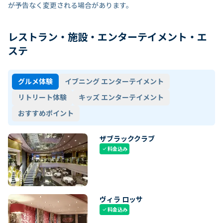
が予告なく変更される場合があります。
レストラン・施設・エンターテイメント・エ
ステ
グルメ体験
イブニング エンターテイメント
リトリート体験
キッズ エンターテイメント
おすすめポイント
ザブラッククラブ
料金込み
check
ヴィラ ロッサ
料金込み
check