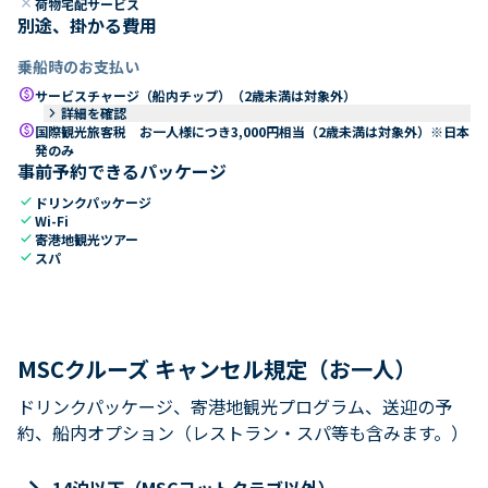
close
荷物宅配サービス
別途、掛かる費用
乗船時のお支払い
paid
サービスチャージ（船内チップ）（2歳未満は対象外）
keyboard_arrow_right
詳細を確認
paid
国際観光旅客税 お一人様につき3,000円相当（2歳未満は対象外）※日本
発のみ
事前予約できるパッケージ
check
ドリンクパッケージ
check
Wi-Fi
check
寄港地観光ツアー
check
スパ
MSCクルーズ キャンセル規定（お一人）
ドリンクパッケージ、寄港地観光プログラム、送迎の予
約、船内オプション（レストラン・スパ等も含みます。）