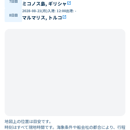
7日目
ミコノス島, ギリシャ
open_in_new
2028-08-21(月)
入港
:
12:00
出港
:
-
8日目
マルマリス, トルコ
open_in_new
地図上の位置は目安です。
時刻はすべて現地時間です。海象条件や船会社の都合により、行程