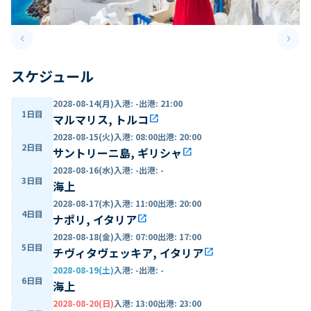
keyboard_arrow_left
keyboard_arrow_right
Previous slide
Next 
スケジュール
2028-08-14(月)
入港
:
-
出港
:
21:00
1日目
マルマリス, トルコ
open_in_new
2028-08-15(火)
入港
:
08:00
出港
:
20:00
2日目
サントリーニ島, ギリシャ
open_in_new
2028-08-16(水)
入港
:
-
出港
:
-
3日目
海上
2028-08-17(木)
入港
:
11:00
出港
:
20:00
4日目
ナポリ, イタリア
open_in_new
2028-08-18(金)
入港
:
07:00
出港
:
17:00
5日目
チヴィタヴェッキア, イタリア
open_in_new
2028-08-19(土)
入港
:
-
出港
:
-
6日目
海上
2028-08-20(日)
入港
:
13:00
出港
:
23:00