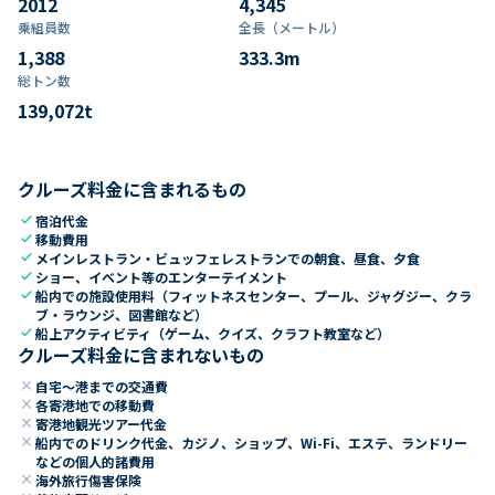
2012
4,345
乗組員数​
全長（メートル）
1,388
333.3
m
総トン数​
139,072
t
クルーズ料金に含まれるもの
check
宿泊代金
check
移動費用
check
メインレストラン・ビュッフェレストランでの朝食、昼食、夕食
check
ショー、イベント等のエンターテイメント
check
船内での施設使用料（フィットネスセンター、プール、ジャグジー、クラ
ブ・ラウンジ、図書館など）
check
船上アクティビティ（ゲーム、クイズ、クラフト教室など）
クルーズ料金に含まれないもの
close
自宅～港までの交通費
close
各寄港地での移動費
close
寄港地観光ツアー代金
close
船内でのドリンク代金、カジノ、ショップ、Wi-Fi、エステ、ランドリー
などの個人的諸費用
close
海外旅行傷害保険