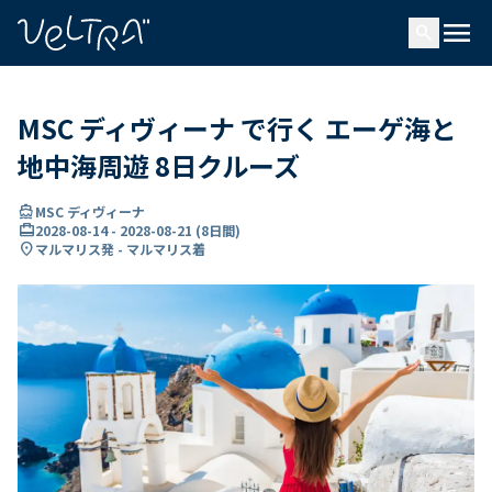
で
menu
search
い
ま
..
MSC ディヴィーナ で行く エーゲ海と
地中海周遊 8日クルーズ
directions_boat
MSC ディヴィーナ
card_travel
2028-08-14
-
2028-08-21
(
8日間
)
location_on
マルマリス発 - マルマリス着