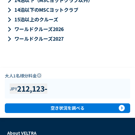
keyboard_arrow_right
14泊以下（MSCヨットクラブ以外）
keyboard_arrow_right
14泊以下のMSCヨットクラブ
keyboard_arrow_right
15泊以上のクルーズ
keyboard_arrow_right
ワールドクルーズ2026
keyboard_arrow_right
ワールドクルーズ2027
大人1名様分料金
info
212,123
-
JPY
expand_circle_right
空き状況を調べる
About VELTRA