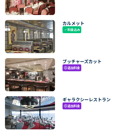
カルメット
料金込み
check
ブッチャーズカット
追加料金
paid
ギャラクシーレストラン
追加料金
paid