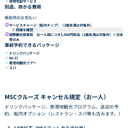
close
荷物宅配サービス
別途、掛かる費用
乗船時のお支払い
paid
サービスチャージ（船内チップ）（2歳未満は対象外）
keyboard_arrow_right
詳細を確認
paid
国際観光旅客税 お一人様につき3,000円相当（2歳未満は対象外）※日本
発のみ
事前予約できるパッケージ
check
ドリンクパッケージ
check
Wi-Fi
check
寄港地観光ツアー
check
スパ
MSCクルーズ キャンセル規定（お一人）
ドリンクパッケージ、寄港地観光プログラム、送迎の予
約、船内オプション（レストラン・スパ等も含みます。）