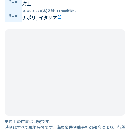
7日目
海上
2028-07-27(木)
入港
:
11:00
出港
:
-
8日目
ナポリ, イタリア
open_in_new
地図上の位置は目安です。
時刻はすべて現地時間です。海象条件や船会社の都合により、行程