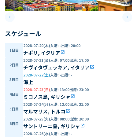
keyboard_arrow_left
keyboard_arrow_right
Previous slide
Next 
スケジュール
2028-07-20(木)
入港
:
-
出港
:
20:00
1日目
ナポリ, イタリア
open_in_new
2028-07-21(金)
入港
:
07:00
出港
:
17:00
2日目
チヴィタヴェッキア, イタリア
open_in_new
2028-07-22(土)
入港
:
-
出港
:
-
3日目
海上
2028-07-23(日)
入港
:
13:00
出港
:
23:00
4日目
ミコノス島, ギリシャ
open_in_new
2028-07-24(月)
入港
:
12:00
出港
:
21:00
5日目
マルマリス, トルコ
open_in_new
2028-07-25(火)
入港
:
08:00
出港
:
20:00
6日目
サントリーニ島, ギリシャ
open_in_new
2028-07-26(水)
入港
:
-
出港
:
-