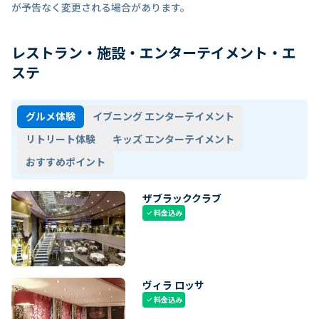
が予告なく変更される場合があります。
レストラン・施設・エンターテイメント・エ
ステ
グルメ体験
イブニング エンターテイメント
リトリート体験
キッズ エンターテイメント
おすすめポイント
ザブラッククラブ
料金込み
check
ヴィラ ロッサ
料金込み
check