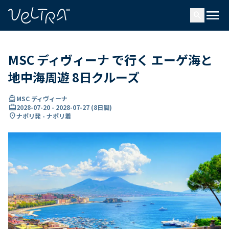
で
menu
search
い
ま
..
MSC ディヴィーナ で行く エーゲ海と
地中海周遊 8日クルーズ
directions_boat
MSC ディヴィーナ
card_travel
2028-07-20
-
2028-07-27
(
8日間
)
location_on
ナポリ発 - ナポリ着