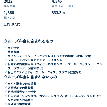
2012
4,345
乗組員数​
全長（メートル）
1,388
333.3
m
総トン数​
139,072
t
クルーズ料金に含まれるもの
check
宿泊代金
check
移動費用
check
メインレストラン・ビュッフェレストランでの朝食、昼食、夕食
check
ショー、イベント等のエンターテイメント
check
船内での施設使用料（フィットネスセンター、プール、ジャグジー、クラ
ブ・ラウンジ、図書館など）
check
船上アクティビティ（ゲーム、クイズ、クラフト教室など）
クルーズ料金に含まれないもの
close
自宅～港までの交通費
close
各寄港地での移動費
close
寄港地観光ツアー代金
close
船内でのドリンク代金、カジノ、ショップ、Wi-Fi、エステ、ランドリー
などの個人的諸費用
close
海外旅行傷害保険