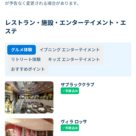
が予告なく変更される場合があります。
レストラン・施設・エンターテイメント・エ
ステ
グルメ体験
イブニング エンターテイメント
リトリート体験
キッズ エンターテイメント
おすすめポイント
ザブラッククラブ
料金込み
check
ヴィラ ロッサ
料金込み
check