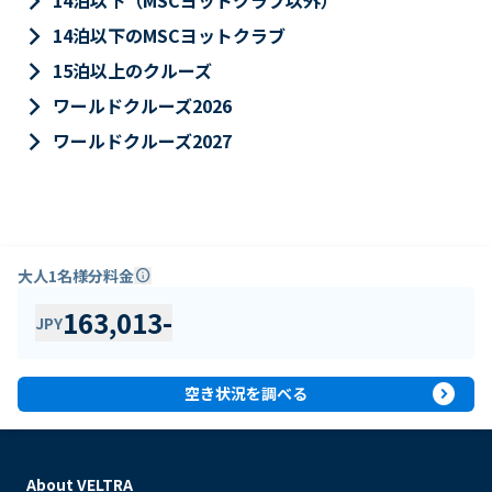
keyboard_arrow_right
14泊以下（MSCヨットクラブ以外）
keyboard_arrow_right
14泊以下のMSCヨットクラブ
keyboard_arrow_right
15泊以上のクルーズ
keyboard_arrow_right
ワールドクルーズ2026
keyboard_arrow_right
ワールドクルーズ2027
大人1名様分料金
info
163,013
-
JPY
expand_circle_right
空き状況を調べる
About VELTRA