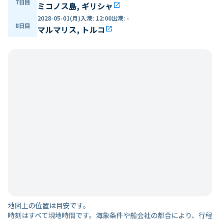
7日目
ミコノス島, ギリシャ
open_in_new
2028-05-01(月)
入港
:
12:00
出港
:
-
8日目
マルマリス, トルコ
open_in_new
地図上の位置は目安です。
時刻はすべて現地時間です。海象条件や船会社の都合により、行程