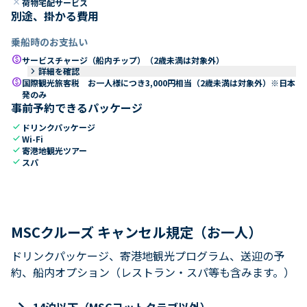
close
荷物宅配サービス
別途、掛かる費用
乗船時のお支払い
paid
サービスチャージ（船内チップ）（2歳未満は対象外）
keyboard_arrow_right
詳細を確認
paid
国際観光旅客税 お一人様につき3,000円相当（2歳未満は対象外）※日本
発のみ
事前予約できるパッケージ
check
ドリンクパッケージ
check
Wi-Fi
check
寄港地観光ツアー
check
スパ
MSCクルーズ キャンセル規定（お一人）
ドリンクパッケージ、寄港地観光プログラム、送迎の予
約、船内オプション（レストラン・スパ等も含みます。）