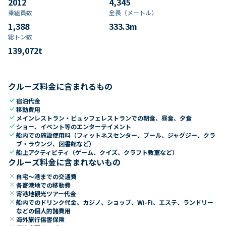
2012
4,345
乗組員数​
全長（メートル）
1,388
333.3
m
総トン数​
139,072
t
クルーズ料金に含まれるもの
check
宿泊代金
check
移動費用
check
メインレストラン・ビュッフェレストランでの朝食、昼食、夕食
check
ショー、イベント等のエンターテイメント
check
船内での施設使用料（フィットネスセンター、プール、ジャグジー、クラ
ブ・ラウンジ、図書館など）
check
船上アクティビティ（ゲーム、クイズ、クラフト教室など）
クルーズ料金に含まれないもの
close
自宅～港までの交通費
close
各寄港地での移動費
close
寄港地観光ツアー代金
close
船内でのドリンク代金、カジノ、ショップ、Wi-Fi、エステ、ランドリー
などの個人的諸費用
close
海外旅行傷害保険