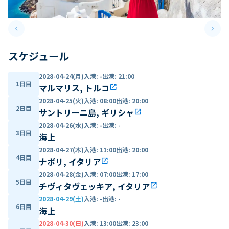
keyboard_arrow_left
keyboard_arrow_right
Previous slide
Next 
スケジュール
2028-04-24(月)
入港
:
-
出港
:
21:00
1日目
マルマリス, トルコ
open_in_new
2028-04-25(火)
入港
:
08:00
出港
:
20:00
2日目
サントリーニ島, ギリシャ
open_in_new
2028-04-26(水)
入港
:
-
出港
:
-
3日目
海上
2028-04-27(木)
入港
:
11:00
出港
:
20:00
4日目
ナポリ, イタリア
open_in_new
2028-04-28(金)
入港
:
07:00
出港
:
17:00
5日目
チヴィタヴェッキア, イタリア
open_in_new
2028-04-29(土)
入港
:
-
出港
:
-
6日目
海上
2028-04-30(日)
入港
:
13:00
出港
:
23:00