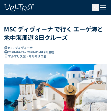
で
menu
search
い
ま
..
MSC ディヴィーナ で行く エーゲ海と
地中海周遊 8日クルーズ
directions_boat
MSC ディヴィーナ
card_travel
2028-04-24
-
2028-05-01
(
8日間
)
location_on
マルマリス発 - マルマリス着