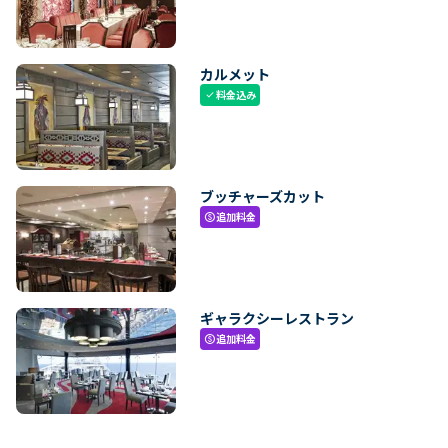
カルメット
料金込み
check
ブッチャーズカット
追加料金
paid
ギャラクシーレストラン
追加料金
paid