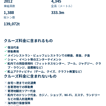
2012
4,345
乗組員数​
全長（メートル）
1,388
333.3
m
総トン数​
139,072
t
クルーズ料金に含まれるもの
check
宿泊代金
check
移動費用
check
メインレストラン・ビュッフェレストランでの朝食、昼食、夕食
check
ショー、イベント等のエンターテイメント
check
船内での施設使用料（フィットネスセンター、プール、ジャグジー、クラ
ブ・ラウンジ、図書館など）
check
船上アクティビティ（ゲーム、クイズ、クラフト教室など）
クルーズ料金に含まれないもの
close
自宅～港までの交通費
close
各寄港地での移動費
close
寄港地観光ツアー代金
close
船内でのドリンク代金、カジノ、ショップ、Wi-Fi、エステ、ランドリー
などの個人的諸費用
close
海外旅行傷害保険