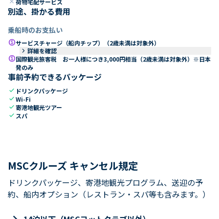
close
荷物宅配サービス
別途、掛かる費用
乗船時のお支払い
paid
サービスチャージ（船内チップ）（2歳未満は対象外）
keyboard_arrow_right
詳細を確認
paid
国際観光旅客税 お一人様につき3,000円相当（2歳未満は対象外）※日本
発のみ
事前予約できるパッケージ
check
ドリンクパッケージ
check
Wi-Fi
check
寄港地観光ツアー
check
スパ
MSCクルーズ キャンセル規定
ドリンクパッケージ、寄港地観光プログラム、送迎の予
約、船内オプション（レストラン・スパ等も含みます。）