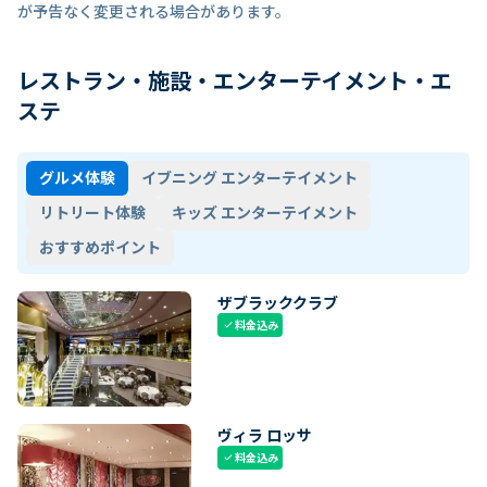
が予告なく変更される場合があります。
レストラン・施設・エンターテイメント・エ
ステ
グルメ体験
イブニング エンターテイメント
リトリート体験
キッズ エンターテイメント
おすすめポイント
ザブラッククラブ
料金込み
check
ヴィラ ロッサ
料金込み
check