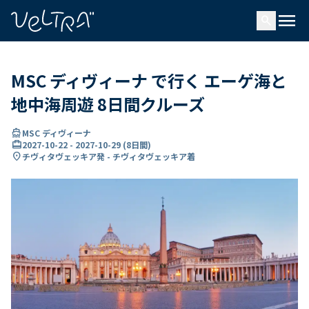
で
menu
search
い
ま
..
MSC ディヴィーナ で行く エーゲ海と
地中海周遊 8日間クルーズ
directions_boat
MSC ディヴィーナ
card_travel
2027-10-22
-
2027-10-29
(
8日間
)
location_on
チヴィタヴェッキア発 - チヴィタヴェッキア着