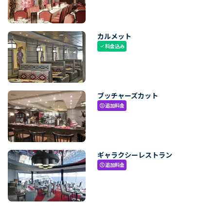
カルメット
料金込み
check
ブッチャーズカット
追加料金
paid
ギャラクシーレストラン
追加料金
paid