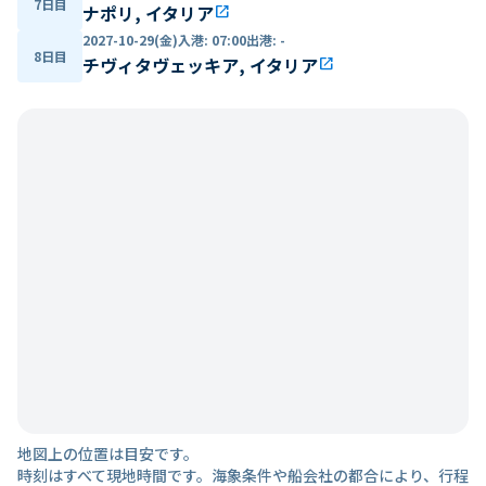
7日目
ナポリ, イタリア
open_in_new
2027-10-29(金)
入港
:
07:00
出港
:
-
8日目
チヴィタヴェッキア, イタリア
open_in_new
地図上の位置は目安です。
時刻はすべて現地時間です。海象条件や船会社の都合により、行程