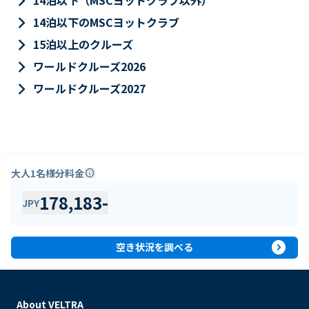
keyboard_arrow_right
14泊以下（MSCヨットクラブ以外）
keyboard_arrow_right
14泊以下のMSCヨットクラブ
keyboard_arrow_right
15泊以上のクルーズ
keyboard_arrow_right
ワールドクルーズ2026
keyboard_arrow_right
ワールドクルーズ2027
大人1名様分料金
info
178,183
-
JPY
expand_circle_right
空き状況を調べる
About VELTRA