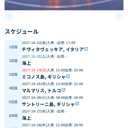
keyboard_arrow_left
keyboard_arrow_right
Previous slide
Next 
スケジュール
2027-10-22(金)
入港
:
-
出港
:
17:00
1日目
チヴィタヴェッキア, イタリア
open_in_new
2027-10-23(土)
入港
:
-
出港
:
-
2日目
海上
2027-10-24(日)
入港
:
13:00
出港
:
23:00
3日目
ミコノス島, ギリシャ
open_in_new
2027-10-25(月)
入港
:
12:00
出港
:
21:00
4日目
マルマリス, トルコ
open_in_new
2027-10-26(火)
入港
:
08:00
出港
:
20:00
5日目
サントリーニ島, ギリシャ
open_in_new
2027-10-27(水)
入港
:
-
出港
:
-
6日目
海上
2027-10-28(木)
入港
:
11:00
出港
:
20:00