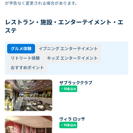
が予告なく変更される場合があります。
レストラン・施設・エンターテイメント・エ
ステ
グルメ体験
イブニング エンターテイメント
リトリート体験
キッズ エンターテイメント
おすすめポイント
ザブラッククラブ
料金込み
check
ヴィラ ロッサ
料金込み
check