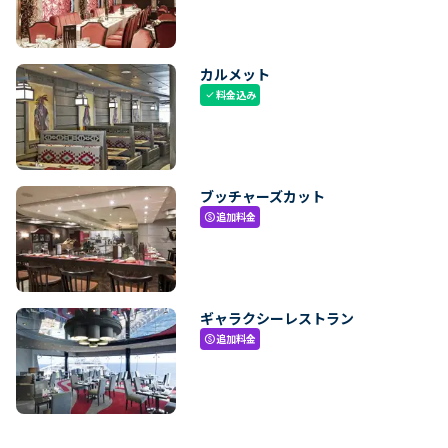
カルメット
料金込み
check
ブッチャーズカット
追加料金
paid
ギャラクシーレストラン
追加料金
paid