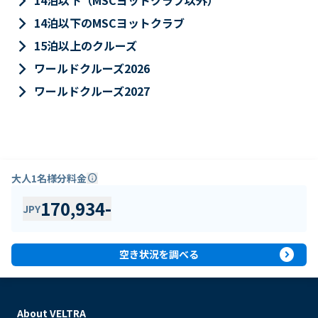
keyboard_arrow_right
14泊以下（MSCヨットクラブ以外）
keyboard_arrow_right
14泊以下のMSCヨットクラブ
keyboard_arrow_right
15泊以上のクルーズ
keyboard_arrow_right
ワールドクルーズ2026
keyboard_arrow_right
ワールドクルーズ2027
大人1名様分料金
info
170,934
-
JPY
expand_circle_right
空き状況を調べる
About VELTRA