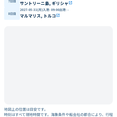
7日目
サントリーニ島, ギリシャ
open_in_new
2027-05-31(月)
入港
:
09:00
出港
:
-
8日目
マルマリス, トルコ
open_in_new
地図上の位置は目安です。
時刻はすべて現地時間です。海象条件や船会社の都合により、行程