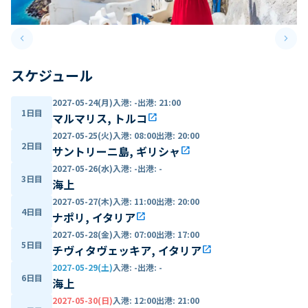
keyboard_arrow_left
keyboard_arrow_right
Previous slide
Next 
スケジュール
2027-05-24(月)
入港
:
-
出港
:
21:00
1日目
マルマリス, トルコ
open_in_new
2027-05-25(火)
入港
:
08:00
出港
:
20:00
2日目
サントリーニ島, ギリシャ
open_in_new
2027-05-26(水)
入港
:
-
出港
:
-
3日目
海上
2027-05-27(木)
入港
:
11:00
出港
:
20:00
4日目
ナポリ, イタリア
open_in_new
2027-05-28(金)
入港
:
07:00
出港
:
17:00
5日目
チヴィタヴェッキア, イタリア
open_in_new
2027-05-29(土)
入港
:
-
出港
:
-
6日目
海上
2027-05-30(日)
入港
:
12:00
出港
:
21:00