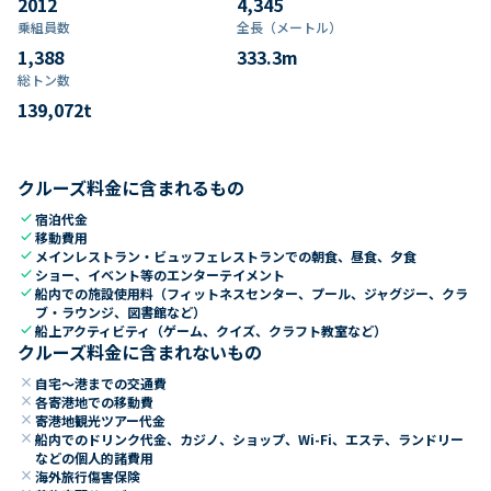
2012
4,345
乗組員数​
全長（メートル）
1,388
333.3
m
総トン数​
139,072
t
クルーズ料金に含まれるもの
check
宿泊代金
check
移動費用
check
メインレストラン・ビュッフェレストランでの朝食、昼食、夕食
check
ショー、イベント等のエンターテイメント
check
船内での施設使用料（フィットネスセンター、プール、ジャグジー、クラ
ブ・ラウンジ、図書館など）
check
船上アクティビティ（ゲーム、クイズ、クラフト教室など）
クルーズ料金に含まれないもの
close
自宅～港までの交通費
close
各寄港地での移動費
close
寄港地観光ツアー代金
close
船内でのドリンク代金、カジノ、ショップ、Wi-Fi、エステ、ランドリー
などの個人的諸費用
close
海外旅行傷害保険