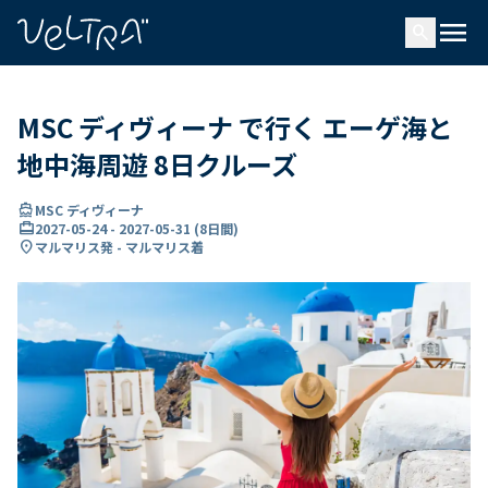
で
menu
search
い
ま
..
MSC ディヴィーナ で行く エーゲ海と
地中海周遊 8日クルーズ
directions_boat
MSC ディヴィーナ
card_travel
2027-05-24
-
2027-05-31
(
8日間
)
location_on
マルマリス発 - マルマリス着