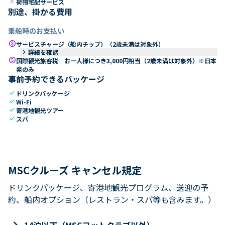
close
荷物宅配サービス
別途、掛かる費用
乗船時のお支払い
paid
サービスチャージ（船内チップ）（2歳未満は対象外）
keyboard_arrow_right
詳細を確認
paid
国際観光旅客税 お一人様につき3,000円相当（2歳未満は対象外）※日本
発のみ
事前予約できるパッケージ
check
ドリンクパッケージ
check
Wi-Fi
check
寄港地観光ツアー
check
スパ
MSCクルーズ キャンセル規定
ドリンクパッケージ、寄港地観光プログラム、送迎の予
約、船内オプション（レストラン・スパ等も含みます。）