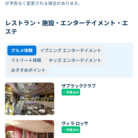
が予告なく変更される場合があります。
レストラン・施設・エンターテイメント・エ
ステ
グルメ体験
イブニング エンターテイメント
リトリート体験
キッズ エンターテイメント
おすすめポイント
ザブラッククラブ
料金込み
check
ヴィラ ロッサ
料金込み
check