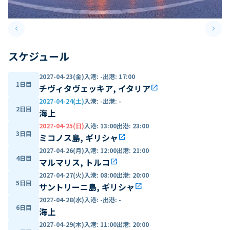
keyboard_arrow_left
keyboard_arrow_right
Previous slide
Next 
スケジュール
2027-04-23(金)
入港
:
-
出港
:
17:00
1日目
チヴィタヴェッキア, イタリア
open_in_new
2027-04-24(土)
入港
:
-
出港
:
-
2日目
海上
2027-04-25(日)
入港
:
13:00
出港
:
23:00
3日目
ミコノス島, ギリシャ
open_in_new
2027-04-26(月)
入港
:
12:00
出港
:
21:00
4日目
マルマリス, トルコ
open_in_new
2027-04-27(火)
入港
:
08:00
出港
:
20:00
5日目
サントリーニ島, ギリシャ
open_in_new
2027-04-28(水)
入港
:
-
出港
:
-
6日目
海上
2027-04-29(木)
入港
:
11:00
出港
:
20:00