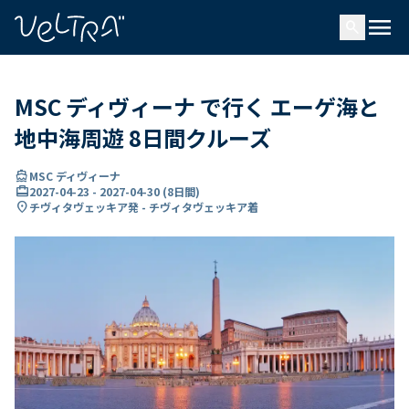
で
menu
search
い
ま
..
MSC ディヴィーナ で行く エーゲ海と
地中海周遊 8日間クルーズ
directions_boat
MSC ディヴィーナ
card_travel
2027-04-23
-
2027-04-30
(
8日間
)
location_on
チヴィタヴェッキア発 - チヴィタヴェッキア着