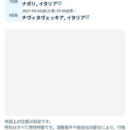
7日目
ナポリ, イタリア
open_in_new
2027-04-30(金)
入港
:
07:00
出港
:
-
8日目
チヴィタヴェッキア, イタリア
open_in_new
地図上の位置は目安です。
時刻はすべて現地時間です。海象条件や船会社の都合により、行程