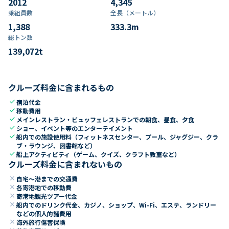
2012
4,345
乗組員数​
全長（メートル）
1,388
333.3
m
総トン数​
139,072
t
クルーズ料金に含まれるもの
check
宿泊代金
check
移動費用
check
メインレストラン・ビュッフェレストランでの朝食、昼食、夕食
check
ショー、イベント等のエンターテイメント
check
船内での施設使用料（フィットネスセンター、プール、ジャグジー、クラ
ブ・ラウンジ、図書館など）
check
船上アクティビティ（ゲーム、クイズ、クラフト教室など）
クルーズ料金に含まれないもの
close
自宅～港までの交通費
close
各寄港地での移動費
close
寄港地観光ツアー代金
close
船内でのドリンク代金、カジノ、ショップ、Wi-Fi、エステ、ランドリー
などの個人的諸費用
close
海外旅行傷害保険