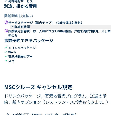
close
荷物宅配サービス
別途、掛かる費用
乗船時のお支払い
paid
サービスチャージ（船内チップ）（2歳未満は対象外）
keyboard_arrow_right
詳細を確認
paid
国際観光旅客税 お一人様につき3,000円相当（2歳未満は対象外）※日本
発のみ
事前予約できるパッケージ
check
ドリンクパッケージ
check
Wi-Fi
check
寄港地観光ツアー
check
スパ
MSCクルーズ キャンセル規定
ドリンクパッケージ、寄港地観光プログラム、送迎の予
約、船内オプション（レストラン・スパ等も含みます。）