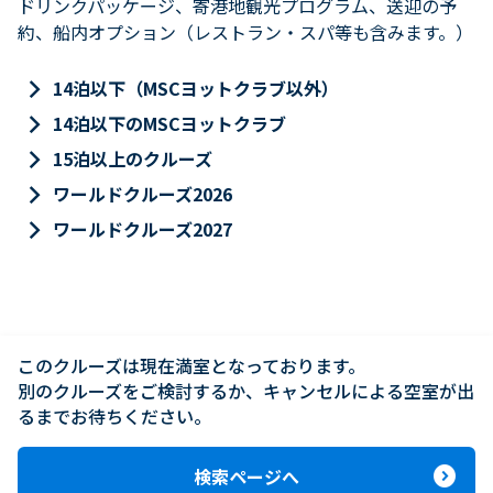
ドリンクパッケージ、寄港地観光プログラム、送迎の予
約、船内オプション（レストラン・スパ等も含みます。）
keyboard_arrow_right
14泊以下（MSCヨットクラブ以外）
keyboard_arrow_right
14泊以下のMSCヨットクラブ
keyboard_arrow_right
15泊以上のクルーズ
keyboard_arrow_right
ワールドクルーズ2026
keyboard_arrow_right
ワールドクルーズ2027
このクルーズは現在満室となっております。

別のクルーズをご検討するか、キャンセルによる空室が出
るまでお待ちください。
expand_circle_right
検索ページへ