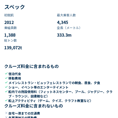
スペック
初就航
最大乗客人数
2012
4,345
乗組員数​
全長（メートル）
1,388
333.3
m
総トン数​
139,072
t
クルーズ料金に含まれるもの
check
宿泊代金
check
移動費用
check
メインレストラン・ビュッフェレストランでの朝食、昼食、夕食
check
ショー、イベント等のエンターテイメント
check
船内での施設使用料（フィットネスセンター、プール、ジャグジー、クラ
ブ・ラウンジ、図書館など）
check
船上アクティビティ（ゲーム、クイズ、クラフト教室など）
クルーズ料金に含まれないもの
close
自宅～港までの交通費
close
各寄港地での移動費