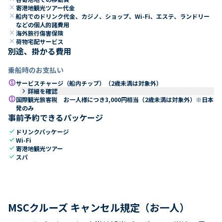
close
寄港地観光ツアー代金
close
船内でのドリンク代金、カジノ、ショップ、Wi-Fi、エステ、ランドリー
などの個人的諸費用
close
海外旅行傷害保険
close
荷物宅配サービス
別途、掛かる費用
乗船時のお支払い
paid
サービスチャージ（船内チップ）（2歳未満は対象外）
keyboard_arrow_right
詳細を確認
paid
国際観光旅客税 お一人様につき3,000円相当（2歳未満は対象外）※日本
発のみ
事前予約できるパッケージ
check
ドリンクパッケージ
check
Wi-Fi
check
寄港地観光ツアー
check
スパ
MSCクルーズ キャンセル規定（お一人）