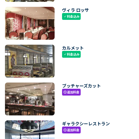
ヴィラ ロッサ
料金込み
check
カルメット
料金込み
check
ブッチャーズカット
追加料金
paid
ギャラクシーレストラン
追加料金
paid