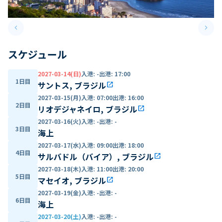
keyboard_arrow_left
keyboard_arrow_right
Previous slide
Next 
スケジュール
2027-03-14(日)
入港
:
-
出港
:
17:00
1日目
サントス, ブラジル
open_in_new
2027-03-15(月)
入港
:
07:00
出港
:
16:00
2日目
リオデジャネイロ, ブラジル
open_in_new
2027-03-16(火)
入港
:
-
出港
:
-
3日目
海上
2027-03-17(水)
入港
:
09:00
出港
:
18:00
4日目
サルバドル（バイア）, ブラジル
open_in_new
2027-03-18(木)
入港
:
11:00
出港
:
20:00
5日目
マセイオ, ブラジル
open_in_new
2027-03-19(金)
入港
:
-
出港
:
-
6日目
海上
2027-03-20(土)
入港
:
-
出港
:
-