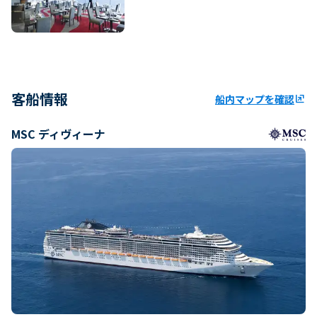
客船情報
船内マップを確認
ungroup
MSC ディヴィーナ