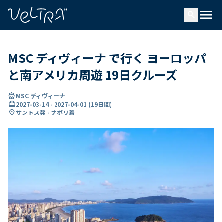
で
menu
search
い
ま
..
MSC ディヴィーナ で行く ヨーロッパ
と南アメリカ周遊 19日クルーズ
directions_boat
MSC ディヴィーナ
card_travel
2027-03-14
-
2027-04-01
(
19日間
)
location_on
サントス発 - ナポリ着