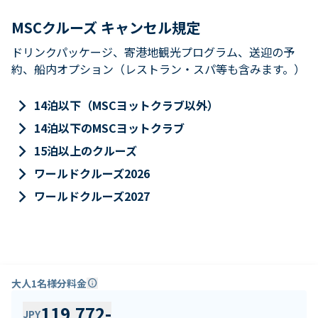
MSCクルーズ キャンセル規定
ドリンクパッケージ、寄港地観光プログラム、送迎の予
約、船内オプション（レストラン・スパ等も含みます。）
keyboard_arrow_right
14泊以下（MSCヨットクラブ以外）
keyboard_arrow_right
14泊以下のMSCヨットクラブ
keyboard_arrow_right
15泊以上のクルーズ
keyboard_arrow_right
ワールドクルーズ2026
keyboard_arrow_right
ワールドクルーズ2027
大人1名様分料金
info
119,772
-
JPY