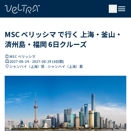
で
menu
search
い
ま
..
MSC ベリッシマ で行く 上海・釜山・
済州島・福岡 6日クルーズ
directions_boat
MSC ベリッシマ
card_travel
2027-08-24
-
2027-08-29
(
6日間
)
location_on
シャンハイ（上海）発 - シャンハイ（上海）着