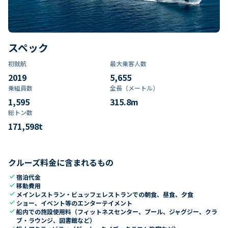
スペック
初就航
最大乗客人数
2019
5,655
乗組員数​
全長（メートル）
1,595
315.8
m
総トン数​
171,598
t
クルーズ料金に含まれるもの
check
宿泊代金
check
移動費用
check
メインレストラン・ビュッフェレストランでの朝食、昼食、夕食
check
ショー、イベント等のエンターテイメント
check
船内での施設使用料（フィットネスセンター、プール、ジャグジー、クラ
ブ・ラウンジ、図書館など）