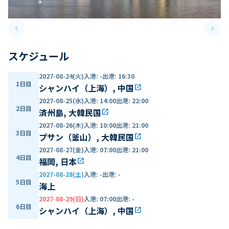
keyboard_arrow_left
keyboard_arrow_right
Previous slide
Next 
スケジュール
2027-08-24(火)
入港
:
-
出港
:
16:30
1日目
シャンハイ（上海）, 中国
open_in_new
2027-08-25(水)
入港
:
14:00
出港
:
22:00
2日目
済州島, 大韓民国
open_in_new
2027-08-26(木)
入港
:
10:00
出港
:
21:00
3日目
プサン（釜山）, 大韓民国
open_in_new
2027-08-27(金)
入港
:
07:00
出港
:
21:00
4日目
福岡, 日本
open_in_new
2027-08-28(土)
入港
:
-
出港
:
-
5日目
海上
2027-08-29(日)
入港
:
07:00
出港
:
-
6日目
シャンハイ（上海）, 中国
open_in_new