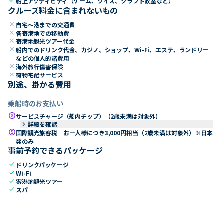
check
船上アクティビティ（ゲーム、クイズ、クラフト教室など）
クルーズ料金に含まれないもの
close
自宅～港までの交通費
close
各寄港地での移動費
close
寄港地観光ツアー代金
close
船内でのドリンク代金、カジノ、ショップ、Wi-Fi、エステ、ランドリー
などの個人的諸費用
close
海外旅行傷害保険
close
荷物宅配サービス
別途、掛かる費用
乗船時のお支払い
paid
サービスチャージ（船内チップ）（2歳未満は対象外）
keyboard_arrow_right
詳細を確認
paid
国際観光旅客税 お一人様につき3,000円相当（2歳未満は対象外）※日本
発のみ
事前予約できるパッケージ
check
ドリンクパッケージ
check
Wi-Fi
check
寄港地観光ツアー
check
スパ