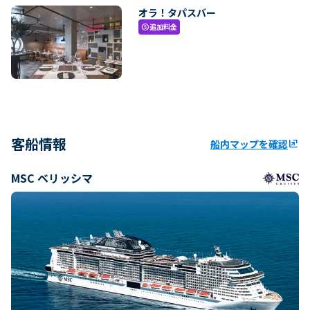
オラ！タパスバー
追加料金
paid
客船情報
船内マップを確認
ungroup
MSC ベリッシマ