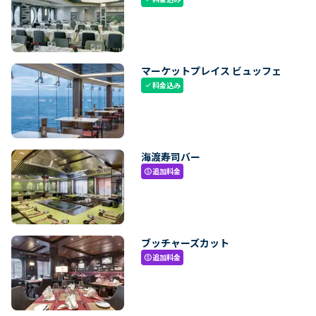
マーケットプレイス ビュッフェ
料金込み
check
海渡寿司バー
追加料金
paid
ブッチャーズカット
追加料金
paid