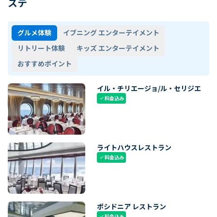
ステ
グルメ体験
イブニング エンターテイメント
リトリート体験
キッズ エンターテイメント
おすすめポイント
イル・チリエージョ/ル・セリジエ
料金込み
check
ライトハウスレストラン
料金込み
check
ポシドニア レストラン
料金込み
check