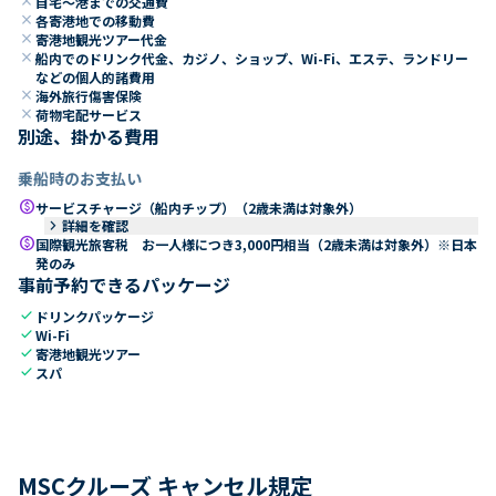
close
自宅～港までの交通費
close
各寄港地での移動費
close
寄港地観光ツアー代金
close
船内でのドリンク代金、カジノ、ショップ、Wi-Fi、エステ、ランドリー
などの個人的諸費用
close
海外旅行傷害保険
close
荷物宅配サービス
別途、掛かる費用
乗船時のお支払い
paid
サービスチャージ（船内チップ）（2歳未満は対象外）
keyboard_arrow_right
詳細を確認
paid
国際観光旅客税 お一人様につき3,000円相当（2歳未満は対象外）※日本
発のみ
事前予約できるパッケージ
check
ドリンクパッケージ
check
Wi-Fi
check
寄港地観光ツアー
check
スパ
MSCクルーズ キャンセル規定