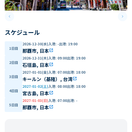
keyboard_arrow_left
keyboard_arrow_right
Previous slide
Next 
スケジュール
2026-12-30(水)
入港
:
-
出港
:
19:00
1日目
那覇市, 日本
open_in_new
2026-12-31(木)
入港
:
09:00
出港
:
19:00
2日目
石垣島, 日本
open_in_new
2027-01-01(金)
入港
:
07:00
出港
:
18:00
3日目
キールン（基隆）, 台湾
open_in_new
2027-01-02(土)
入港
:
08:00
出港
:
18:00
4日目
宮古島, 日本
open_in_new
2027-01-03(日)
入港
:
07:00
出港
:
-
5日目
那覇市, 日本
open_in_new