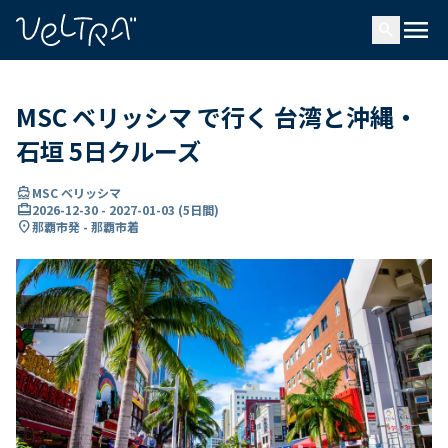
で
menu
search
い
ま
..
MSC ベリッシマ で行く 台湾と沖縄・
石垣 5日クルーズ
directions_boat
MSC ベリッシマ
card_travel
2026-12-30
-
2027-01-03
(
5日間
)
location_on
那覇市発 - 那覇市着