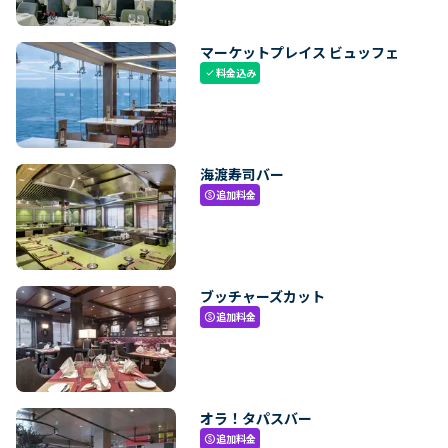
マーケットプレイス ビュッフェ
料金込み
check
海渡寿司バー
追加料金
paid
ブッチャーズカット
追加料金
paid
オラ！タパスバー
追加料金
paid