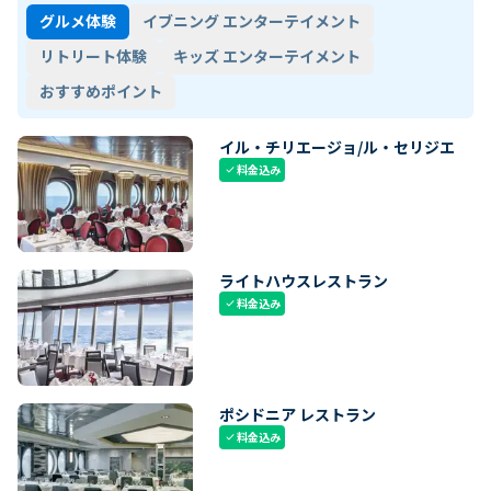
グルメ体験
イブニング エンターテイメント
リトリート体験
キッズ エンターテイメント
おすすめポイント
イル・チリエージョ/ル・セリジエ
料金込み
check
ライトハウスレストラン
料金込み
check
ポシドニア レストラン
料金込み
check