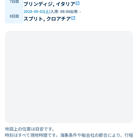
7日目
ブリンディジ, イタリア
open_in_new
2028-09-02(土)
入港
:
08:00
出港
:
-
8日目
スプリト, クロアチア
open_in_new
地図上の位置は目安です。
時刻はすべて現地時間です。海象条件や船会社の都合により、行程