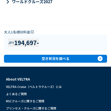
keyboard_arrow_right
ワールドクルーズ2027
大人1名様分料金
info
194,697
-
JPY
expand_circle_right
空き状況を調べる
About VELTRA
VELTRA Cruise（ベルトラクルーズ）とは
よくあるご質問
MSCクルーズに関するご質問
プリンセス・クルーズに関するご質問