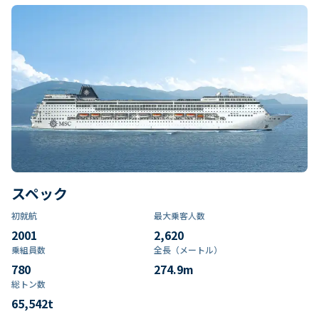
スペック
初就航
最大乗客人数
2001
2,620
乗組員数​
全長（メートル）
780
274.9
m
総トン数​
65,542
t