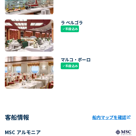
ラ ペルゴラ
料金込み
check
マルコ・ポーロ
料金込み
check
客船情報
船内マップを確認
ungroup
MSC アルモニア