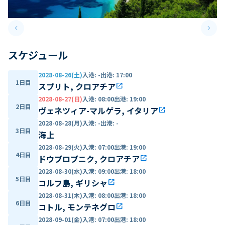
keyboard_arrow_left
keyboard_arrow_right
Previous slide
Next 
スケジュール
2028-08-26(土)
入港
:
-
出港
:
17:00
1日目
スプリト, クロアチア
open_in_new
2028-08-27(日)
入港
:
08:00
出港
:
19:00
2日目
ヴェネツィア-マルゲラ, イタリア
open_in_new
2028-08-28(月)
入港
:
-
出港
:
-
3日目
海上
2028-08-29(火)
入港
:
07:00
出港
:
19:00
4日目
ドウブロブニク, クロアチア
open_in_new
2028-08-30(水)
入港
:
09:00
出港
:
18:00
5日目
コルフ島, ギリシャ
open_in_new
2028-08-31(木)
入港
:
08:00
出港
:
18:00
6日目
コトル, モンテネグロ
open_in_new
2028-09-01(金)
入港
:
07:00
出港
:
18:00