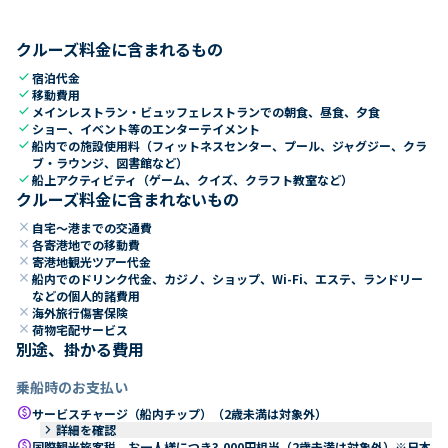
クルーズ料金に含まれるもの
check
宿泊代金
check
移動費用
check
メインレストラン・ビュッフェレストランでの朝食、昼食、夕食
check
ショー、イベント等のエンターテイメント
check
船内での施設使用料（フィットネスセンター、プール、ジャグジー、クラ
ブ・ラウンジ、図書館など）
check
船上アクティビティ（ゲーム、クイズ、クラフト教室など）
クルーズ料金に含まれないもの
close
自宅～港までの交通費
close
各寄港地での移動費
close
寄港地観光ツアー代金
close
船内でのドリンク代金、カジノ、ショップ、Wi-Fi、エステ、ランドリー
などの個人的諸費用
close
海外旅行傷害保険
close
荷物宅配サービス
別途、掛かる費用
乗船時のお支払い
paid
サービスチャージ（船内チップ）（2歳未満は対象外）
keyboard_arrow_right
詳細を確認
paid
国際観光旅客税 お一人様につき3,000円相当（2歳未満は対象外）※日本