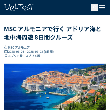
で
menu
search
い
ま
..
MSC アルモニアで行く アドリア海と
地中海周遊 8日間クルーズ
directions_boat
MSC アルモニア
card_travel
2028-08-26
-
2028-09-02
(
8日間
)
location_on
スプリト発 - スプリト着