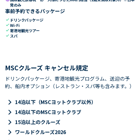
発のみ
事前予約できるパッケージ
check
ドリンクパッケージ
check
Wi-Fi
check
寄港地観光ツアー
check
スパ
MSCクルーズ キャンセル規定
ドリンクパッケージ、寄港地観光プログラム、送迎の予
約、船内オプション（レストラン・スパ等も含みます。）
keyboard_arrow_right
14泊以下（MSCヨットクラブ以外）
keyboard_arrow_right
14泊以下のMSCヨットクラブ
keyboard_arrow_right
15泊以上のクルーズ
keyboard_arrow_right
ワールドクルーズ2026