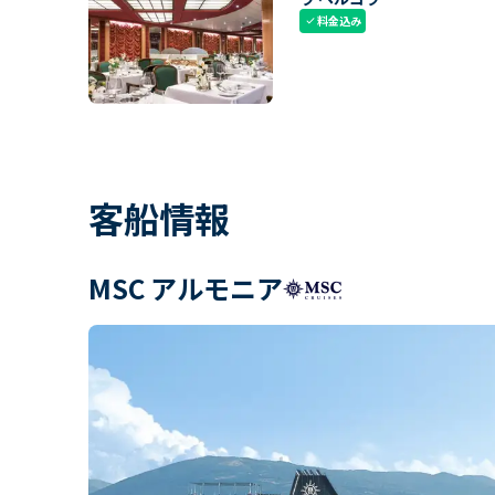
料金込み
check
客船情報
MSC アルモニア