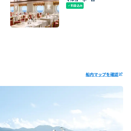
料金込み
check
船内マップを確認
ungroup