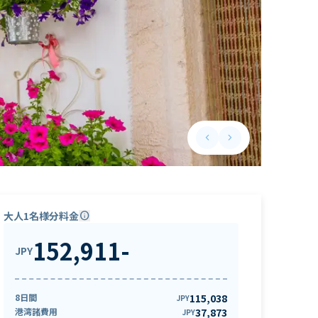
keyboard_arrow_left
keyboard_arrow_right
Previous slide
Next slide
大人1名様分料金
info
152,911
-
JPY
8日間
115,038
JPY
港湾諸費用
37,873
JPY