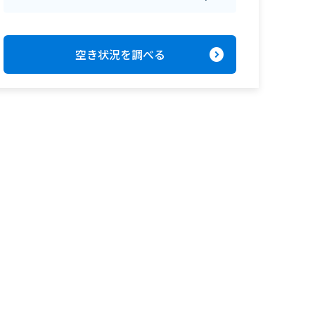
expand_circle_right
空き状況を調べる