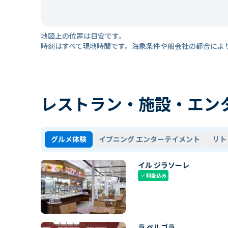
地図上の位置は目安です。
時刻はすべて現地時間です。海象条件や船会社の都合によ
レストラン・施設・エン
グルメ体験
イブニング エンターテイメント
リト
イル ジラソーレ
料金込み
check
ラ ペルゴラ