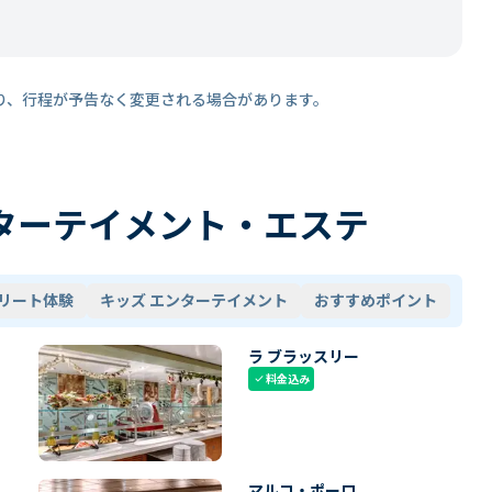
り、行程が予告なく変更される場合があります。
ターテイメント・エステ
リート体験
キッズ エンターテイメント
おすすめポイント
ラ ブラッスリー
料金込み
check
マルコ・ポーロ