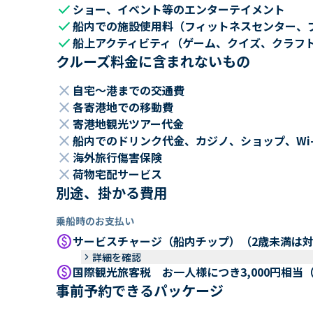
check
ショー、イベント等のエンターテイメント
check
船内での施設使用料（フィットネスセンター、
check
船上アクティビティ（ゲーム、クイズ、クラフ
クルーズ料金に含まれないもの
close
自宅～港までの交通費
close
各寄港地での移動費
close
寄港地観光ツアー代金
close
船内でのドリンク代金、カジノ、ショップ、Wi
close
海外旅行傷害保険
close
荷物宅配サービス
別途、掛かる費用
乗船時のお支払い
paid
サービスチャージ（船内チップ）（2歳未満は
keyboard_arrow_right
詳細を確認
paid
国際観光旅客税 お一人様につき3,000円相当
事前予約できるパッケージ