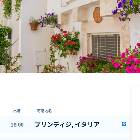
出港
寄港地名
ブリンディジ, イタリア
18:00
open_in_new