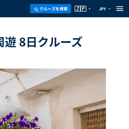
menu
🇯🇵
クルーズを検索
JPY
arrow_drop_down
arrow_drop_down
search
周遊 8日クルーズ