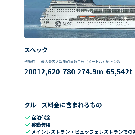
スペック
初就航
最大乗客人数
乗組員数​
全長（メートル）
総トン数​
2001
2,620
780
274.9
m
65,542
t
クルーズ料金に含まれるもの
check
宿泊代金
check
移動費用
check
メインレストラン・ビュッフェレストランでの