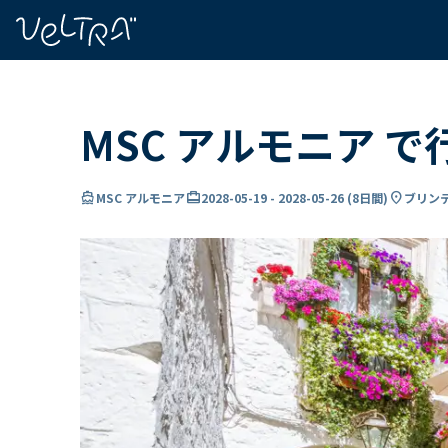
で
い
ま
..
MSC アルモニア 
directions_boat
card_travel
location_on
MSC アルモニア
2028-05-19
-
2028-05-26
(
8日間
)
ブリンデ