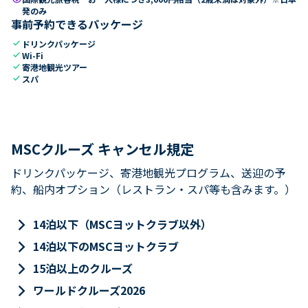
発のみ
事前予約できるパッケージ
check
ドリンクパッケージ
check
Wi-Fi
check
寄港地観光ツアー
check
スパ
MSCクルーズ キャンセル規定
ドリンクパッケージ、寄港地観光プログラム、送迎の予
約、船内オプション（レストラン・スパ等も含みます。）
keyboard_arrow_right
14泊以下（MSCヨットクラブ以外）
keyboard_arrow_right
14泊以下のMSCヨットクラブ
keyboard_arrow_right
15泊以上のクルーズ
keyboard_arrow_right
ワールドクルーズ2026