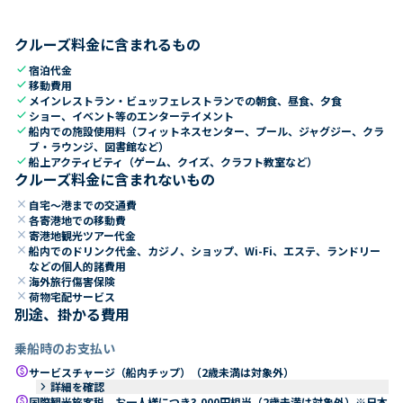
クルーズ料金に含まれるもの
check
宿泊代金
check
移動費用
check
メインレストラン・ビュッフェレストランでの朝食、昼食、夕食
check
ショー、イベント等のエンターテイメント
check
船内での施設使用料（フィットネスセンター、プール、ジャグジー、クラ
ブ・ラウンジ、図書館など）
check
船上アクティビティ（ゲーム、クイズ、クラフト教室など）
クルーズ料金に含まれないもの
close
自宅～港までの交通費
close
各寄港地での移動費
close
寄港地観光ツアー代金
close
船内でのドリンク代金、カジノ、ショップ、Wi-Fi、エステ、ランドリー
などの個人的諸費用
close
海外旅行傷害保険
close
荷物宅配サービス
別途、掛かる費用
乗船時のお支払い
paid
サービスチャージ（船内チップ）（2歳未満は対象外）
keyboard_arrow_right
詳細を確認
paid
国際観光旅客税 お一人様につき3,000円相当（2歳未満は対象外）※日本