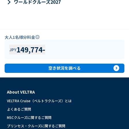
keyboard_arrow_right
ワールドクルーズ2027
大人1名様分料金
info
149,774
-
JPY
expand_circle_right
空き状況を調べる
About VELTRA
VELTRA Cruise（ベルトラクルーズ）とは
よくあるご質問
MSCクルーズに関するご質問
プリンセス・クルーズに関するご質問