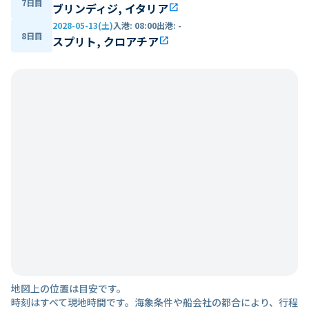
7日目
ブリンディジ, イタリア
open_in_new
2028-05-13(土)
入港
:
08:00
出港
:
-
8日目
スプリト, クロアチア
open_in_new
地図上の位置は目安です。
時刻はすべて現地時間です。海象条件や船会社の都合により、行程