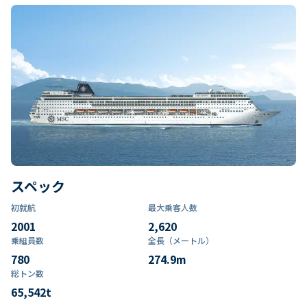
スペック
初就航
最大乗客人数
2001
2,620
乗組員数​
全長（メートル）
780
274.9
m
総トン数​
65,542
t