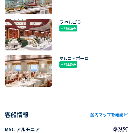
ラ ペルゴラ
料金込み
check
マルコ・ポーロ
料金込み
check
客船情報
船内マップを確認
ungroup
MSC アルモニア