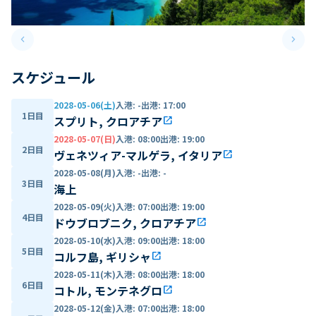
keyboard_arrow_left
keyboard_arrow_right
Previous slide
Next 
スケジュール
2028-05-06(土)
入港
:
-
出港
:
17:00
1日目
スプリト, クロアチア
open_in_new
2028-05-07(日)
入港
:
08:00
出港
:
19:00
2日目
ヴェネツィア-マルゲラ, イタリア
open_in_new
2028-05-08(月)
入港
:
-
出港
:
-
3日目
海上
2028-05-09(火)
入港
:
07:00
出港
:
19:00
4日目
ドウブロブニク, クロアチア
open_in_new
2028-05-10(水)
入港
:
09:00
出港
:
18:00
5日目
コルフ島, ギリシャ
open_in_new
2028-05-11(木)
入港
:
08:00
出港
:
18:00
6日目
コトル, モンテネグロ
open_in_new
2028-05-12(金)
入港
:
07:00
出港
:
18:00