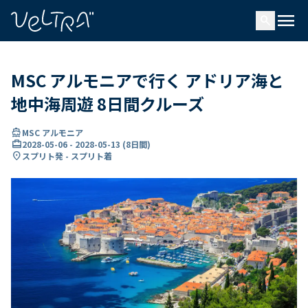
で
menu
search
い
ま
..
MSC アルモニアで行く アドリア海と
地中海周遊 8日間クルーズ
directions_boat
MSC アルモニア
card_travel
2028-05-06
-
2028-05-13
(
8日間
)
location_on
スプリト発 - スプリト着