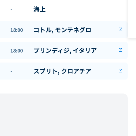
海上
-
コトル, モンテネグロ
18:00
open_in_new
ブリンディジ, イタリア
18:00
open_in_new
スプリト, クロアチア
-
open_in_new