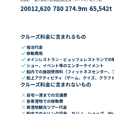
2001
2,620
780
274.9
m
65,542
t
クルーズ料金に含まれるもの
check
宿泊代金
check
移動費用
check
メインレストラン・ビュッフェレストランでの
check
ショー、イベント等のエンターテイメント
check
船内での施設使用料（フィットネスセンター、
check
船上アクティビティ（ゲーム、クイズ、クラフ
クルーズ料金に含まれないもの
close
自宅～港までの交通費
close
各寄港地での移動費
close
寄港地観光ツアー代金
close
船内でのドリンク代金、カジノ、ショップ、Wi