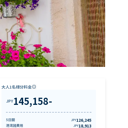
大人1名様分料金
info
145,158
-
JPY
5日間
126,245
JPY
港湾諸費用
18,913
JPY