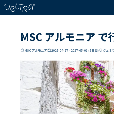
で
い
ま
..
MSC アルモニア 
directions_boat
card_travel
location_on
MSC アルモニア
2027-04-27
-
2027-05-01
(
5日間
)
ヴェネツ