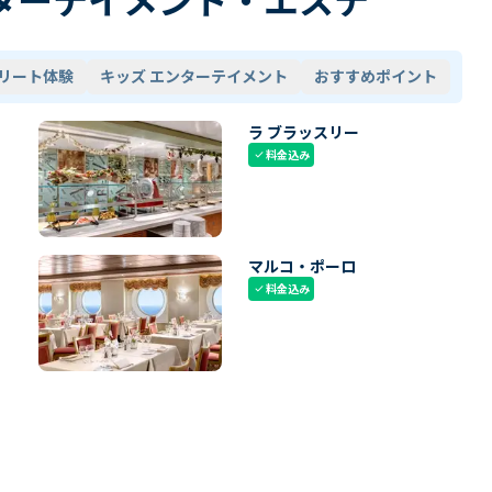
リート体験
キッズ エンターテイメント
おすすめポイント
ラ ブラッスリー
料金込み
check
マルコ・ポーロ
料金込み
check