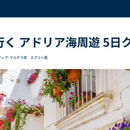
で行く アドリア海周遊 5日
ィア-マルゲラ発 - スプリト着