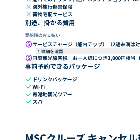
close
海外旅行傷害保険
close
荷物宅配サービス
別途、掛かる費用
乗船時のお支払い
paid
サービスチャージ（船内チップ）（2歳未満は
keyboard_arrow_right
詳細を確認
paid
国際観光旅客税 お一人様につき3,000円相当
事前予約できるパッケージ
check
ドリンクパッケージ
check
Wi-Fi
check
寄港地観光ツアー
check
スパ
MSCクルーズ キャンセ