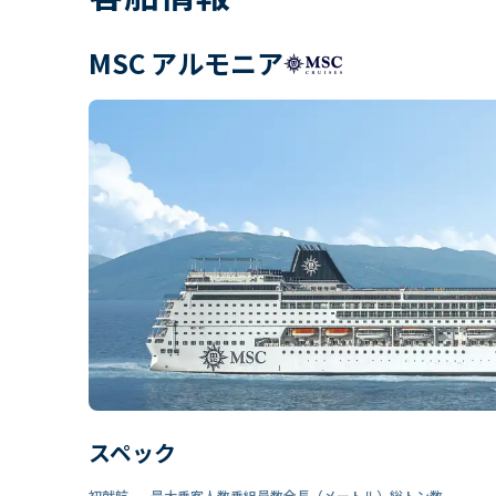
MSC アルモニア
スペック
初就航
最大乗客人数
乗組員数​
全長（メートル）
総トン数​