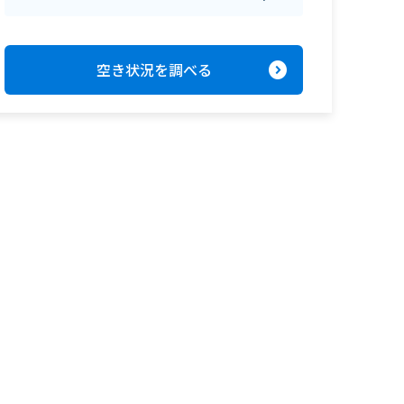
expand_circle_right
空き状況を調べる