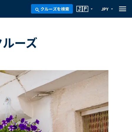
menu
🇯🇵
クルーズを検索
JPY
arrow_drop_down
arrow_drop_down
search
クルーズ