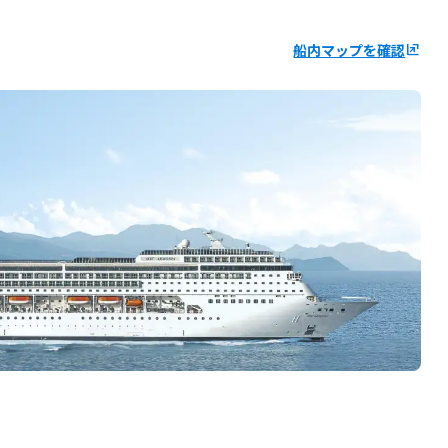
船内マップを確認
ungroup