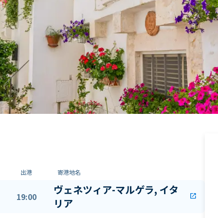
出港
寄港地名
ヴェネツィア-マルゲラ, イタ
19:00
open_in_new
リア