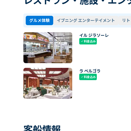
グルメ体験
イブニング エンターテイメント
リト
イル ジラソーレ
料金込み
check
ラ ペルゴラ
料金込み
check
客船情報