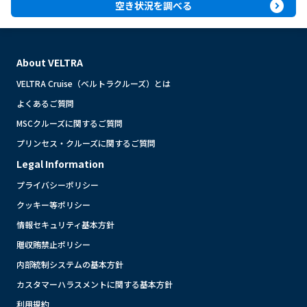
expand_circle_right
空き状況を調べる
About VELTRA
VELTRA Cruise（ベルトラクルーズ）とは
よくあるご質問
MSCクルーズに関するご質問
プリンセス・クルーズに関するご質問
Legal Information
プライバシーポリシー
クッキー等ポリシー
情報セキュリティ基本方針
贈収賄禁止ポリシー
内部統制システムの基本方針
カスタマーハラスメントに関する基本方針
利用規約