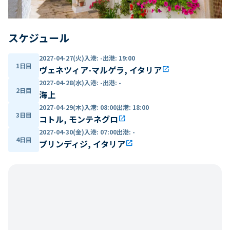
スケジュール
2027-04-27(火)
入港
:
-
出港
:
19:00
1日目
ヴェネツィア-マルゲラ, イタリア
open_in_new
2027-04-28(水)
入港
:
-
出港
:
-
2日目
海上
2027-04-29(木)
入港
:
08:00
出港
:
18:00
3日目
コトル, モンテネグロ
open_in_new
2027-04-30(金)
入港
:
07:00
出港
:
-
4日目
ブリンディジ, イタリア
open_in_new