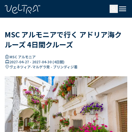
で
menu
search
い
ま
..
MSC アルモニアで行く アドリア海ク
ルーズ 4日間クルーズ
directions_boat
MSC アルモニア
card_travel
2027-04-27
-
2027-04-30
(
4日間
)
location_on
ヴェネツィア-マルゲラ発 - ブリンディジ着