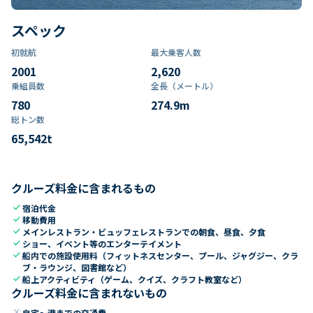
スペック
初就航
最大乗客人数
2001
2,620
乗組員数​
全長（メートル）
780
274.9
m
総トン数​
65,542
t
クルーズ料金に含まれるもの
check
宿泊代金
check
移動費用
check
メインレストラン・ビュッフェレストランでの朝食、昼食、夕食
check
ショー、イベント等のエンターテイメント
check
船内での施設使用料（フィットネスセンター、プール、ジャグジー、クラ
ブ・ラウンジ、図書館など）
check
船上アクティビティ（ゲーム、クイズ、クラフト教室など）
クルーズ料金に含まれないもの
close
自宅～港までの交通費