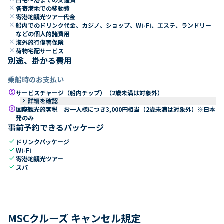
close
各寄港地での移動費
close
寄港地観光ツアー代金
close
船内でのドリンク代金、カジノ、ショップ、Wi-Fi、エステ、ランドリー
などの個人的諸費用
close
海外旅行傷害保険
close
荷物宅配サービス
別途、掛かる費用
乗船時のお支払い
paid
サービスチャージ（船内チップ）（2歳未満は対象外）
keyboard_arrow_right
詳細を確認
paid
国際観光旅客税 お一人様につき3,000円相当（2歳未満は対象外）※日本
発のみ
事前予約できるパッケージ
check
ドリンクパッケージ
check
Wi-Fi
check
寄港地観光ツアー
check
スパ
MSCクルーズ キャンセル規定