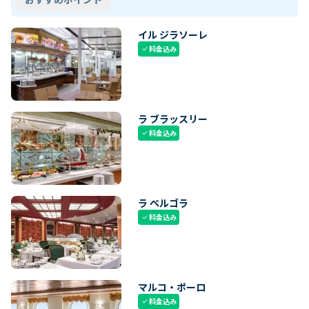
イル ジラソーレ
料金込み
check
ラ ブラッスリー
料金込み
check
ラ ペルゴラ
料金込み
check
マルコ・ポーロ
料金込み
check