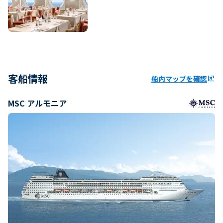
客船情報
船内マップを確認
ungroup
MSC アルモニア