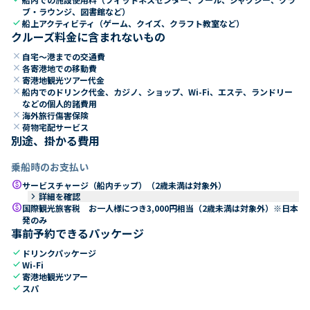
ブ・ラウンジ、図書館など）
check
船上アクティビティ（ゲーム、クイズ、クラフト教室など）
クルーズ料金に含まれないもの
close
自宅～港までの交通費
close
各寄港地での移動費
close
寄港地観光ツアー代金
close
船内でのドリンク代金、カジノ、ショップ、Wi-Fi、エステ、ランドリー
などの個人的諸費用
close
海外旅行傷害保険
close
荷物宅配サービス
別途、掛かる費用
乗船時のお支払い
paid
サービスチャージ（船内チップ）（2歳未満は対象外）
keyboard_arrow_right
詳細を確認
paid
国際観光旅客税 お一人様につき3,000円相当（2歳未満は対象外）※日本
発のみ
事前予約できるパッケージ
check
ドリンクパッケージ
check
Wi-Fi
check
寄港地観光ツアー
check
スパ