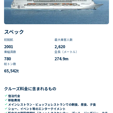
スペック
初就航
最大乗客人数
2001
2,620
乗組員数​
全長（メートル）
780
274.9
m
総トン数​
65,542
t
クルーズ料金に含まれるもの
check
宿泊代金
check
移動費用
check
メインレストラン・ビュッフェレストランでの朝食、昼食、夕食
check
ショー、イベント等のエンターテイメント
check
船内での施設使用料（フィットネスセンター、プール、ジャグジー、クラ