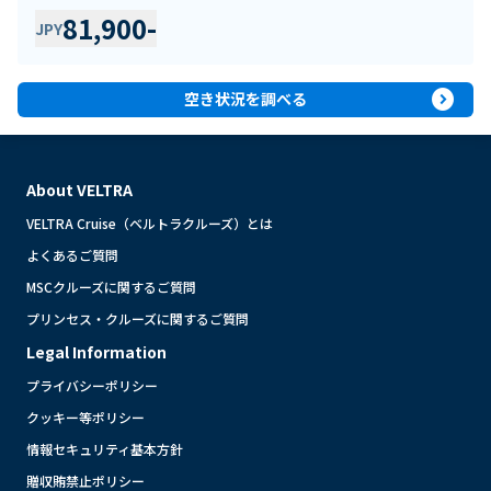
81,900
-
JPY
expand_circle_right
空き状況を調べる
About VELTRA
VELTRA Cruise（ベルトラクルーズ）とは
よくあるご質問
MSCクルーズに関するご質問
プリンセス・クルーズに関するご質問
Legal Information
プライバシーポリシー
クッキー等ポリシー
情報セキュリティ基本方針
贈収賄禁止ポリシー