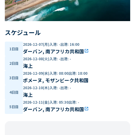
スケジュール
2026-12-07(月)
入港
:
-
出港
:
16:00
1日目
ダーバン, 南アフリカ共和国
open_in_new
2026-12-08(火)
入港
:
-
出港
:
-
2日目
海上
2026-12-09(水)
入港
:
08:00
出港
:
18:00
3日目
ポメーヌ, モザンビーク共和国
2026-12-10(木)
入港
:
-
出港
:
-
4日目
海上
2026-12-11(金)
入港
:
05:30
出港
:
-
5日目
ダーバン, 南アフリカ共和国
open_in_new