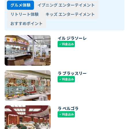
グルメ体験
イブニング エンターテイメント
リトリート体験
キッズ エンターテイメント
おすすめポイント
イル ジラソーレ
料金込み
check
ラ ブラッスリー
料金込み
check
ラ ペルゴラ
料金込み
check