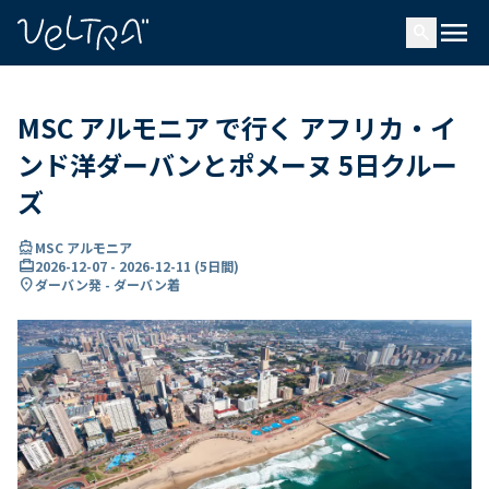
で
menu
search
い
ま
..
MSC アルモニア で行く アフリカ・イ
ンド洋ダーバンとポメーヌ 5日クルー
ズ
directions_boat
MSC アルモニア
card_travel
2026-12-07
-
2026-12-11
(
5日間
)
location_on
ダーバン発 - ダーバン着