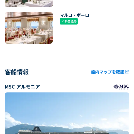
マルコ・ポーロ
料金込み
check
客船情報
船内マップを確認
ungroup
MSC アルモニア