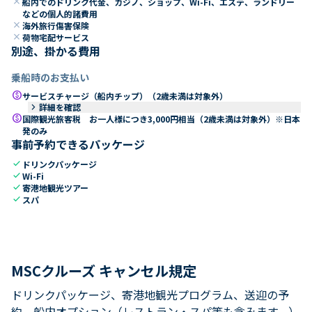
close
船内でのドリンク代金、カジノ、ショップ、Wi-Fi、エステ、ランドリー
などの個人的諸費用
close
海外旅行傷害保険
close
荷物宅配サービス
別途、掛かる費用
乗船時のお支払い
paid
サービスチャージ（船内チップ）（2歳未満は対象外）
keyboard_arrow_right
詳細を確認
paid
国際観光旅客税 お一人様につき3,000円相当（2歳未満は対象外）※日本
発のみ
事前予約できるパッケージ
check
ドリンクパッケージ
check
Wi-Fi
check
寄港地観光ツアー
check
スパ
MSCクルーズ キャンセル規定
ドリンクパッケージ、寄港地観光プログラム、送迎の予
約、船内オプション（レストラン・スパ等も含みます。）