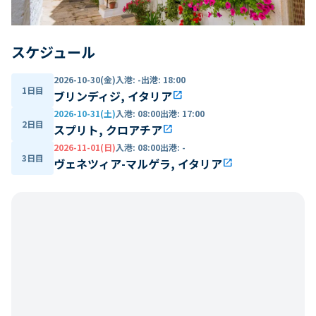
スケジュール
2026-10-30(金)
入港
:
-
出港
:
18:00
1日目
ブリンディジ, イタリア
open_in_new
2026-10-31(土)
入港
:
08:00
出港
:
17:00
2日目
スプリト, クロアチア
open_in_new
2026-11-01(日)
入港
:
08:00
出港
:
-
3日目
ヴェネツィア-マルゲラ, イタリア
open_in_new