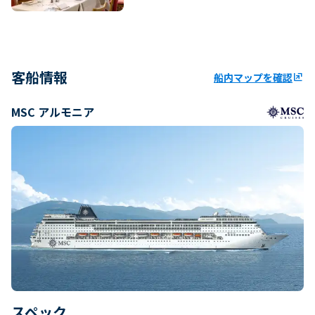
客船情報
船内マップを確認
ungroup
MSC アルモニア
スペック