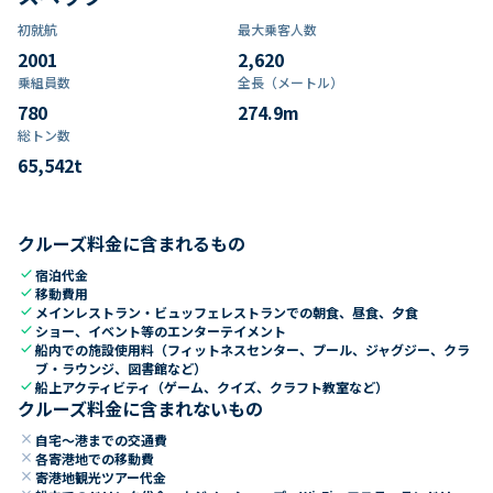
初就航
最大乗客人数
2001
2,620
乗組員数​
全長（メートル）
780
274.9
m
総トン数​
65,542
t
クルーズ料金に含まれるもの
check
宿泊代金
check
移動費用
check
メインレストラン・ビュッフェレストランでの朝食、昼食、夕食
check
ショー、イベント等のエンターテイメント
check
船内での施設使用料（フィットネスセンター、プール、ジャグジー、クラ
ブ・ラウンジ、図書館など）
check
船上アクティビティ（ゲーム、クイズ、クラフト教室など）
クルーズ料金に含まれないもの
close
自宅～港までの交通費
close
各寄港地での移動費
close
寄港地観光ツアー代金