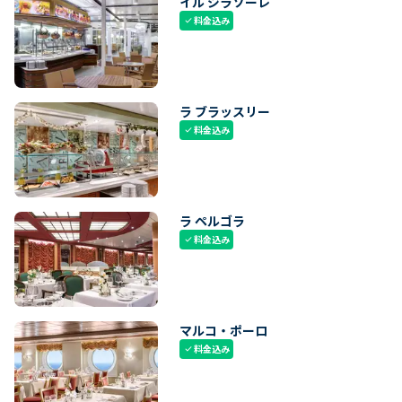
イル ジラソーレ
料金込み
check
ラ ブラッスリー
料金込み
check
ラ ペルゴラ
料金込み
check
マルコ・ポーロ
料金込み
check