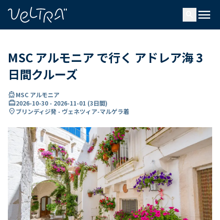
で
menu
search
い
ま
..
MSC アルモニア で行く アドレア海 3
日間クルーズ
directions_boat
MSC アルモニア
card_travel
2026-10-30
-
2026-11-01
(
3日間
)
location_on
ブリンディジ発 - ヴェネツィア-マルゲラ着