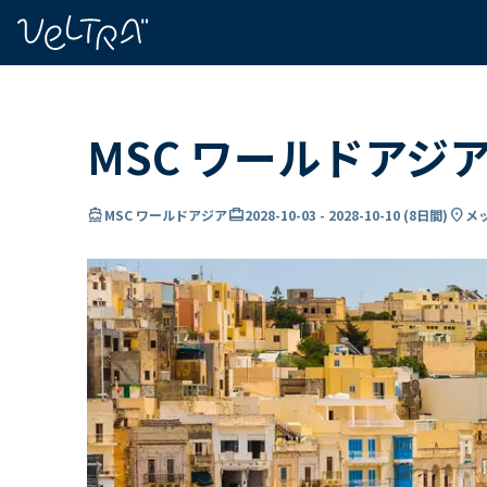
で
い
ま
..
MSC ワールドアジ
directions_boat
card_travel
location_on
MSC ワールドアジア
2028-10-03
-
2028-10-10
(
8日間
)
メ