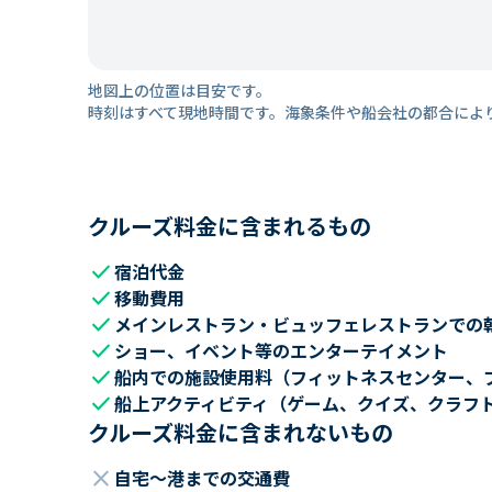
地図上の位置は目安です。
時刻はすべて現地時間です。海象条件や船会社の都合によ
クルーズ料金に含まれるもの
check
宿泊代金
check
移動費用
check
メインレストラン・ビュッフェレストランでの
check
ショー、イベント等のエンターテイメント
check
船内での施設使用料（フィットネスセンター、
check
船上アクティビティ（ゲーム、クイズ、クラフ
クルーズ料金に含まれないもの
close
自宅～港までの交通費