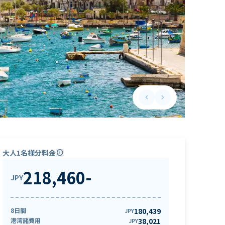
keyboard_arrow_left
keyboard_arrow_right
Previous slide
Next slide
大人1名様分料金
info
218,460
-
JPY
8日間
180,439
JPY
港湾諸費用
38,021
JPY