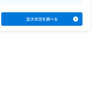
expand_circle_right
空き状況を調べる