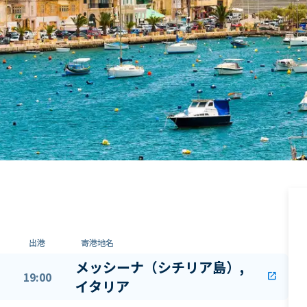
出港
寄港地名
メッシーナ（シチリア島）,
19:00
open_in_new
イタリア