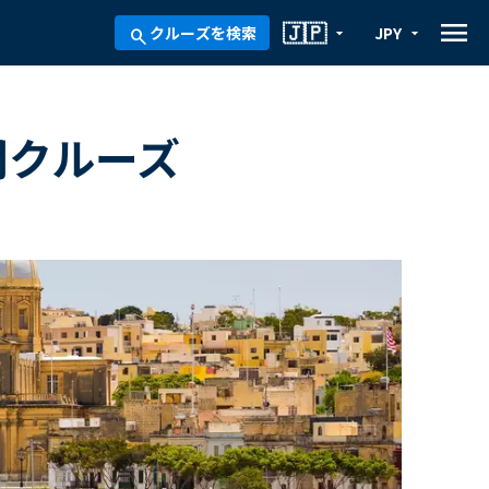
menu
🇯🇵
クルーズを検索
JPY
arrow_drop_down
arrow_drop_down
search
間クルーズ