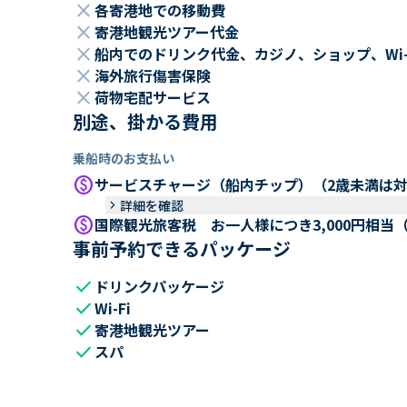
close
各寄港地での移動費
close
寄港地観光ツアー代金
close
船内でのドリンク代金、カジノ、ショップ、Wi
close
海外旅行傷害保険
close
荷物宅配サービス
別途、掛かる費用
乗船時のお支払い
paid
サービスチャージ（船内チップ）（2歳未満は
keyboard_arrow_right
詳細を確認
paid
国際観光旅客税 お一人様につき3,000円相当
事前予約できるパッケージ
check
ドリンクパッケージ
check
Wi-Fi
check
寄港地観光ツアー
check
スパ