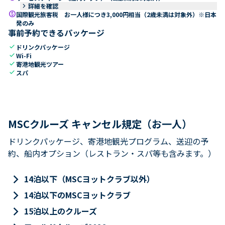
keyboard_arrow_right
詳細を確認
paid
国際観光旅客税 お一人様につき3,000円相当（2歳未満は対象外）※日本
発のみ
事前予約できるパッケージ
check
ドリンクパッケージ
check
Wi-Fi
check
寄港地観光ツアー
check
スパ
MSCクルーズ キャンセル規定（お一人）
ドリンクパッケージ、寄港地観光プログラム、送迎の予
約、船内オプション（レストラン・スパ等も含みます。）
keyboard_arrow_right
14泊以下（MSCヨットクラブ以外）
keyboard_arrow_right
14泊以下のMSCヨットクラブ
keyboard_arrow_right
15泊以上のクルーズ