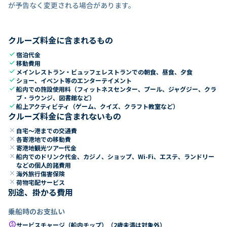
が予告なく変更される場合があります。
クルーズ料金に含まれるもの
check
宿泊代金
check
移動費用
check
メインレストラン・ビュッフェレストランでの朝食、昼食、夕食
check
ショー、イベント等のエンターテイメント
check
船内での施設使用料（フィットネスセンター、プール、ジャグジー、クラ
ブ・ラウンジ、図書館など）
check
船上アクティビティ（ゲーム、クイズ、クラフト教室など）
クルーズ料金に含まれないもの
close
自宅～港までの交通費
close
各寄港地での移動費
close
寄港地観光ツアー代金
close
船内でのドリンク代金、カジノ、ショップ、Wi-Fi、エステ、ランドリー
などの個人的諸費用
close
海外旅行傷害保険
close
荷物宅配サービス
別途、掛かる費用
乗船時のお支払い
paid
サービスチャージ（船内チップ）（2歳未満は対象外）