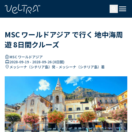
で
menu
search
い
ま
..
MSC ワールドアジア で行く 地中海周
遊 8日間クルーズ
directions_boat
MSC ワールドアジア
card_travel
2028-09-19
-
2028-09-26
(
8日間
)
location_on
メッシーナ（シチリア島）発 - メッシーナ（シチリア島）着