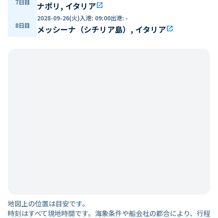
7日目
ナポリ, イタリア
open_in_new
2028-09-26(火)
入港
:
09:00
出港
:
-
8日目
メッシーナ（シチリア島）, イタリア
open_in_new
地図上の位置は目安です。
時刻はすべて現地時間です。海象条件や船会社の都合により、行程