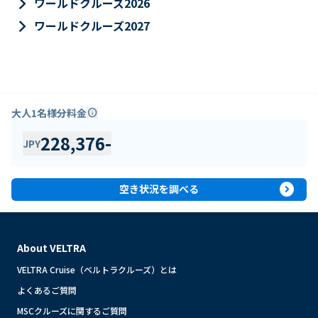
keyboard_arrow_right
ワールドクルーズ2026
keyboard_arrow_right
ワールドクルーズ2027
大人1名様分料金
info
228,376
-
JPY
expand_circle_right
空き状況を調べる
About VELTRA
VELTRA Cruise（ベルトラクルーズ）とは
よくあるご質問
MSCクルーズに関するご質問