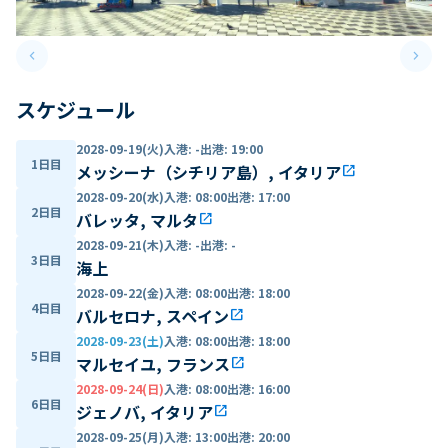
keyboard_arrow_left
keyboard_arrow_right
Previous slide
Next 
スケジュール
2028-09-19(火)
入港
:
-
出港
:
19:00
1日目
メッシーナ（シチリア島）, イタリア
open_in_new
2028-09-20(水)
入港
:
08:00
出港
:
17:00
2日目
バレッタ, マルタ
open_in_new
2028-09-21(木)
入港
:
-
出港
:
-
3日目
海上
2028-09-22(金)
入港
:
08:00
出港
:
18:00
4日目
バルセロナ, スペイン
open_in_new
2028-09-23(土)
入港
:
08:00
出港
:
18:00
5日目
マルセイユ, フランス
open_in_new
2028-09-24(日)
入港
:
08:00
出港
:
16:00
6日目
ジェノバ, イタリア
open_in_new
2028-09-25(月)
入港
:
13:00
出港
:
20:00