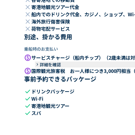
close
close
寄港地観光ツアー代金
close
船内でのドリンク代金、カジノ、ショップ、Wi
close
海外旅行傷害保険
close
荷物宅配サービス
別途、掛かる費用
乗船時のお支払い
paid
サービスチャージ（船内チップ）（2歳未満は
keyboard_arrow_right
詳細を確認
paid
国際観光旅客税 お一人様につき3,000円相当
事前予約できるパッケージ
check
ドリンクパッケージ
check
Wi-Fi
check
寄港地観光ツアー
check
スパ