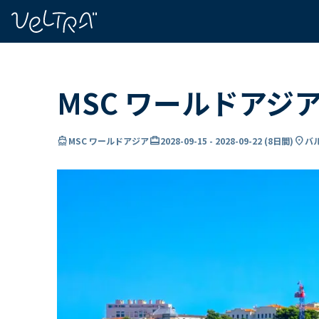
で
い
ま
..
MSC ワールドアジ
directions_boat
card_travel
location_on
MSC ワールドアジア
2028-09-15
-
2028-09-22
(
8日間
)
バ