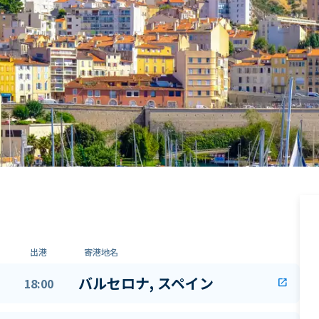
出港
寄港地名
バルセロナ, スペイン
18:00
open_in_new