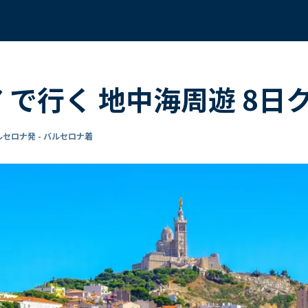
ア で行く 地中海周遊 8日
ルセロナ発 - バルセロナ着