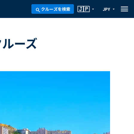
menu
🇯🇵
クルーズを検索
JPY
arrow_drop_down
arrow_drop_down
search
クルーズ