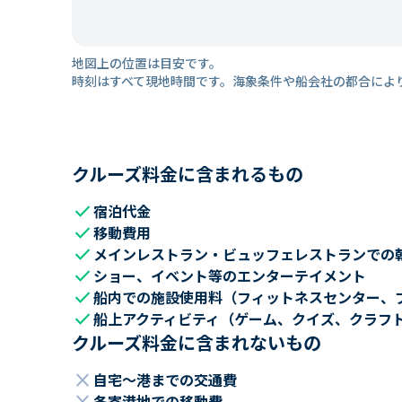
地図上の位置は目安です。
時刻はすべて現地時間です。海象条件や船会社の都合によ
クルーズ料金に含まれるもの
check
宿泊代金
check
移動費用
check
メインレストラン・ビュッフェレストランでの
check
ショー、イベント等のエンターテイメント
check
船内での施設使用料（フィットネスセンター、
check
船上アクティビティ（ゲーム、クイズ、クラフ
クルーズ料金に含まれないもの
close
自宅～港までの交通費
各寄港地での移動費