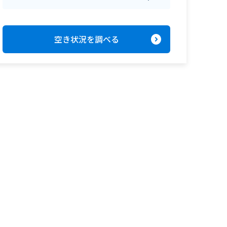
expand_circle_right
空き状況を調べる