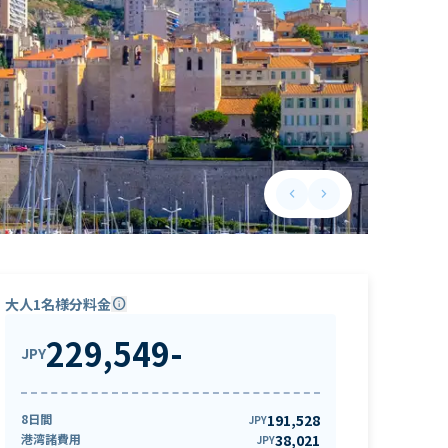
keyboard_arrow_left
keyboard_arrow_right
Previous slide
Next slide
大人1名様分料金
info
229,549
-
JPY
8日間
191,528
JPY
港湾諸費用
38,021
JPY