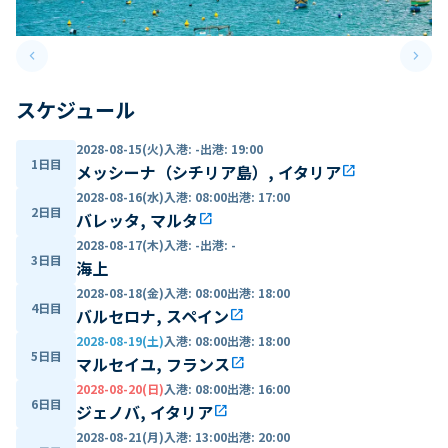
keyboard_arrow_left
keyboard_arrow_right
Previous slide
Next 
スケジュール
2028-08-15(火)
入港
:
-
出港
:
19:00
1日目
メッシーナ（シチリア島）, イタリア
open_in_new
2028-08-16(水)
入港
:
08:00
出港
:
17:00
2日目
バレッタ, マルタ
open_in_new
2028-08-17(木)
入港
:
-
出港
:
-
3日目
海上
2028-08-18(金)
入港
:
08:00
出港
:
18:00
4日目
バルセロナ, スペイン
open_in_new
2028-08-19(土)
入港
:
08:00
出港
:
18:00
5日目
マルセイユ, フランス
open_in_new
2028-08-20(日)
入港
:
08:00
出港
:
16:00
6日目
ジェノバ, イタリア
open_in_new
2028-08-21(月)
入港
:
13:00
出港
:
20:00