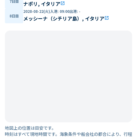
7日目
ナポリ, イタリア
open_in_new
2028-08-22(火)
入港
:
09:00
出港
:
-
8日目
メッシーナ（シチリア島）, イタリア
open_in_new
地図上の位置は目安です。
時刻はすべて現地時間です。海象条件や船会社の都合により、行程