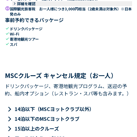
keyboard_arrow_right
詳細を確認
paid
国際観光旅客税 お一人様につき3,000円相当（2歳未満は対象外）※日本
発のみ
事前予約できるパッケージ
check
ドリンクパッケージ
check
Wi-Fi
check
寄港地観光ツアー
check
スパ
MSCクルーズ キャンセル規定（お一人）
ドリンクパッケージ、寄港地観光プログラム、送迎の予
約、船内オプション（レストラン・スパ等も含みます。）
keyboard_arrow_right
14泊以下（MSCヨットクラブ以外）
keyboard_arrow_right
14泊以下のMSCヨットクラブ
keyboard_arrow_right
15泊以上のクルーズ