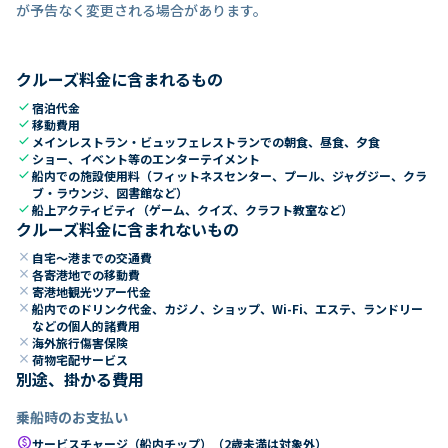
が予告なく変更される場合があります。
クルーズ料金に含まれるもの
check
宿泊代金
check
移動費用
check
メインレストラン・ビュッフェレストランでの朝食、昼食、夕食
check
ショー、イベント等のエンターテイメント
check
船内での施設使用料（フィットネスセンター、プール、ジャグジー、クラ
ブ・ラウンジ、図書館など）
check
船上アクティビティ（ゲーム、クイズ、クラフト教室など）
クルーズ料金に含まれないもの
close
自宅～港までの交通費
close
各寄港地での移動費
close
寄港地観光ツアー代金
close
船内でのドリンク代金、カジノ、ショップ、Wi-Fi、エステ、ランドリー
などの個人的諸費用
close
海外旅行傷害保険
close
荷物宅配サービス
別途、掛かる費用
乗船時のお支払い
paid
サービスチャージ（船内チップ）（2歳未満は対象外）