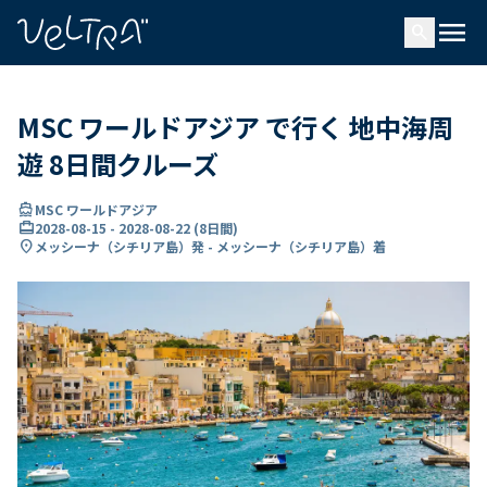
で
menu
search
い
ま
..
MSC ワールドアジア で行く 地中海周
遊 8日間クルーズ
directions_boat
MSC ワールドアジア
card_travel
2028-08-15
-
2028-08-22
(
8日間
)
location_on
メッシーナ（シチリア島）発 - メッシーナ（シチリア島）着