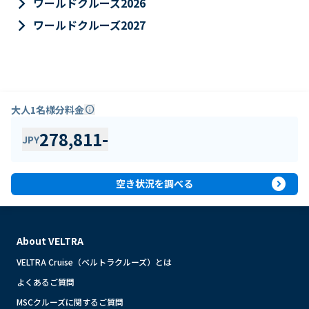
keyboard_arrow_right
ワールドクルーズ2026
keyboard_arrow_right
ワールドクルーズ2027
大人1名様分料金
info
278,811
-
JPY
expand_circle_right
空き状況を調べる
About VELTRA
VELTRA Cruise（ベルトラクルーズ）とは
よくあるご質問
MSCクルーズに関するご質問