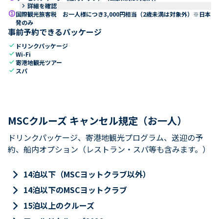
keyboard_arrow_right
詳細を確認
paid
国際観光旅客税 お一人様につき3,000円相当（2歳未満は対象外）※日本
発のみ
事前予約できるパッケージ
check
ドリンクパッケージ
check
Wi-Fi
check
寄港地観光ツアー
check
スパ
MSCクルーズ キャンセル規定（お一人）
ドリンクパッケージ、寄港地観光プログラム、送迎の予
約、船内オプション（レストラン・スパ等も含みます。）
keyboard_arrow_right
14泊以下（MSCヨットクラブ以外）
keyboard_arrow_right
14泊以下のMSCヨットクラブ
keyboard_arrow_right
15泊以上のクルーズ