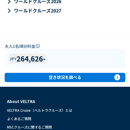
keyboard_arrow_right
ワールドクルーズ2026
keyboard_arrow_right
ワールドクルーズ2027
大人1名様分料金
info
264,626
-
JPY
expand_circle_right
空き状況を調べる
About VELTRA
VELTRA Cruise（ベルトラクルーズ）とは
よくあるご質問
MSCクルーズに関するご質問