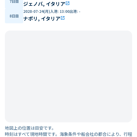
7日目
ジェノバ, イタリア
open_in_new
2028-07-24(月)
入港
:
13:00
出港
:
-
8日目
ナポリ, イタリア
open_in_new
地図上の位置は目安です。
時刻はすべて現地時間です。海象条件や船会社の都合により、行程