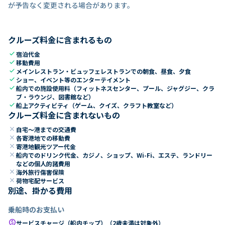
が予告なく変更される場合があります。
クルーズ料金に含まれるもの
check
宿泊代金
check
移動費用
check
メインレストラン・ビュッフェレストランでの朝食、昼食、夕食
check
ショー、イベント等のエンターテイメント
check
船内での施設使用料（フィットネスセンター、プール、ジャグジー、クラ
ブ・ラウンジ、図書館など）
check
船上アクティビティ（ゲーム、クイズ、クラフト教室など）
クルーズ料金に含まれないもの
close
自宅～港までの交通費
close
各寄港地での移動費
close
寄港地観光ツアー代金
close
船内でのドリンク代金、カジノ、ショップ、Wi-Fi、エステ、ランドリー
などの個人的諸費用
close
海外旅行傷害保険
close
荷物宅配サービス
別途、掛かる費用
乗船時のお支払い
paid
サービスチャージ（船内チップ）（2歳未満は対象外）