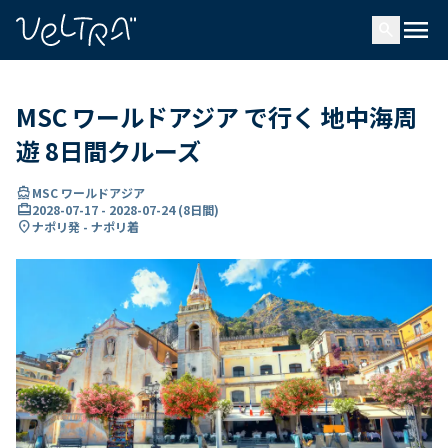
で
menu
search
い
ま
..
MSC ワールドアジア で行く 地中海周
遊 8日間クルーズ
directions_boat
MSC ワールドアジア
card_travel
2028-07-17
-
2028-07-24
(
8日間
)
location_on
ナポリ発 - ナポリ着