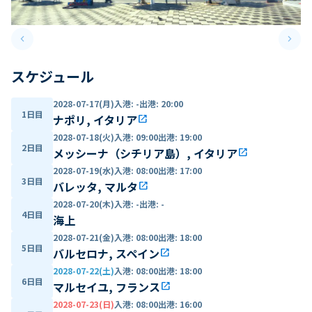
keyboard_arrow_left
keyboard_arrow_right
Previous slide
Next 
スケジュール
2028-07-17(月)
入港
:
-
出港
:
20:00
1日目
ナポリ, イタリア
open_in_new
2028-07-18(火)
入港
:
09:00
出港
:
19:00
2日目
メッシーナ（シチリア島）, イタリア
open_in_new
2028-07-19(水)
入港
:
08:00
出港
:
17:00
3日目
バレッタ, マルタ
open_in_new
2028-07-20(木)
入港
:
-
出港
:
-
4日目
海上
2028-07-21(金)
入港
:
08:00
出港
:
18:00
5日目
バルセロナ, スペイン
open_in_new
2028-07-22(土)
入港
:
08:00
出港
:
18:00
6日目
マルセイユ, フランス
open_in_new
2028-07-23(日)
入港
:
08:00
出港
:
16:00