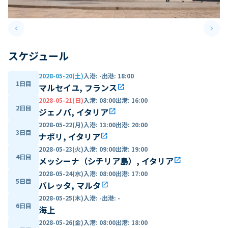
keyboard_arrow_left
keyboard_arrow_right
Previous slide
Next 
スケジュール
2028-05-20(土)
入港
:
-
出港
:
18:00
1日目
マルセイユ, フランス
open_in_new
2028-05-21(日)
入港
:
08:00
出港
:
16:00
2日目
ジェノバ, イタリア
open_in_new
2028-05-22(月)
入港
:
13:00
出港
:
20:00
3日目
ナポリ, イタリア
open_in_new
2028-05-23(火)
入港
:
09:00
出港
:
19:00
4日目
メッシーナ（シチリア島）, イタリア
open_in_new
2028-05-24(水)
入港
:
08:00
出港
:
17:00
5日目
バレッタ, マルタ
open_in_new
2028-05-25(木)
入港
:
-
出港
:
-
6日目
海上
2028-05-26(金)
入港
:
08:00
出港
:
18:00