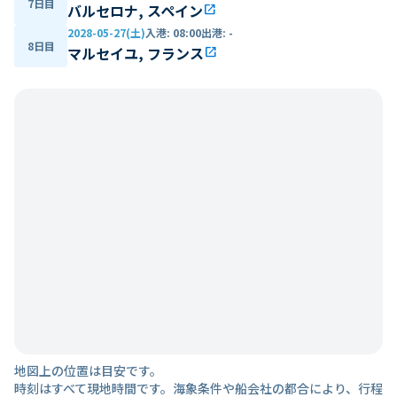
7日目
バルセロナ, スペイン
open_in_new
2028-05-27(土)
入港
:
08:00
出港
:
-
8日目
マルセイユ, フランス
open_in_new
地図上の位置は目安です。
時刻はすべて現地時間です。海象条件や船会社の都合により、行程