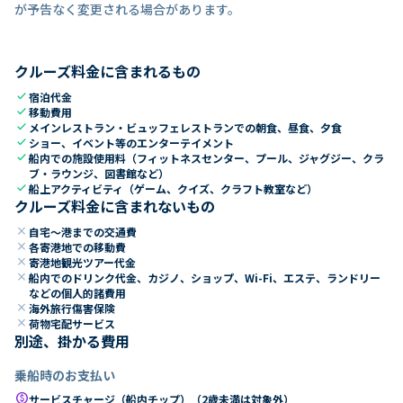
が予告なく変更される場合があります。
クルーズ料金に含まれるもの
check
宿泊代金
check
移動費用
check
メインレストラン・ビュッフェレストランでの朝食、昼食、夕食
check
ショー、イベント等のエンターテイメント
check
船内での施設使用料（フィットネスセンター、プール、ジャグジー、クラ
ブ・ラウンジ、図書館など）
check
船上アクティビティ（ゲーム、クイズ、クラフト教室など）
クルーズ料金に含まれないもの
close
自宅～港までの交通費
close
各寄港地での移動費
close
寄港地観光ツアー代金
close
船内でのドリンク代金、カジノ、ショップ、Wi-Fi、エステ、ランドリー
などの個人的諸費用
close
海外旅行傷害保険
close
荷物宅配サービス
別途、掛かる費用
乗船時のお支払い
paid
サービスチャージ（船内チップ）（2歳未満は対象外）