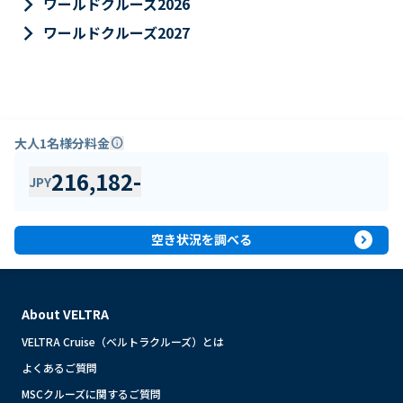
keyboard_arrow_right
ワールドクルーズ2026
keyboard_arrow_right
ワールドクルーズ2027
大人1名様分料金
info
216,182
-
JPY
expand_circle_right
空き状況を調べる
About VELTRA
VELTRA Cruise（ベルトラクルーズ）とは
よくあるご質問
MSCクルーズに関するご質問