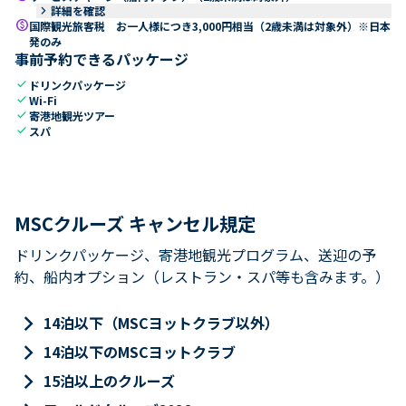
keyboard_arrow_right
詳細を確認
paid
国際観光旅客税 お一人様につき3,000円相当（2歳未満は対象外）※日本
発のみ
事前予約できるパッケージ
check
ドリンクパッケージ
check
Wi-Fi
check
寄港地観光ツアー
check
スパ
MSCクルーズ キャンセル規定
ドリンクパッケージ、寄港地観光プログラム、送迎の予
約、船内オプション（レストラン・スパ等も含みます。）
keyboard_arrow_right
14泊以下（MSCヨットクラブ以外）
keyboard_arrow_right
14泊以下のMSCヨットクラブ
keyboard_arrow_right
15泊以上のクルーズ