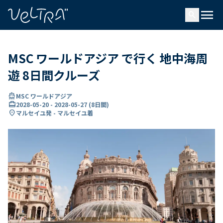
で
menu
search
い
ま
..
MSC ワールドアジア で行く 地中海周
遊 8日間クルーズ
directions_boat
MSC ワールドアジア
card_travel
2028-05-20
-
2028-05-27
(
8日間
)
location_on
マルセイユ発 - マルセイユ着