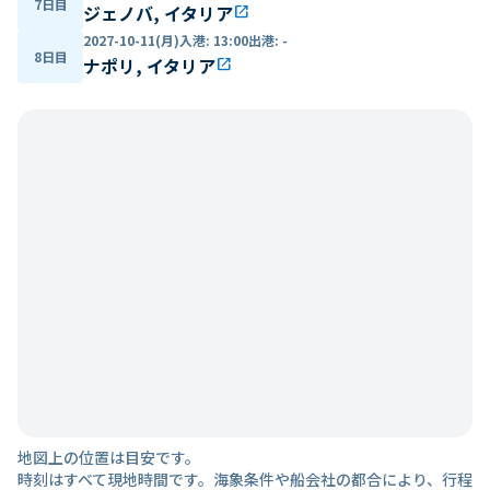
7日目
ジェノバ, イタリア
open_in_new
2027-10-11(月)
入港
:
13:00
出港
:
-
8日目
ナポリ, イタリア
open_in_new
地図上の位置は目安です。
時刻はすべて現地時間です。海象条件や船会社の都合により、行程