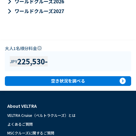
keyboard_arrow_right
ワールドクルーズ2026
keyboard_arrow_right
ワールドクルーズ2027
大人1名様分料金
info
225,530
-
JPY
expand_circle_right
空き状況を調べる
About VELTRA
VELTRA Cruise（ベルトラクルーズ）とは
よくあるご質問
MSCクルーズに関するご質問