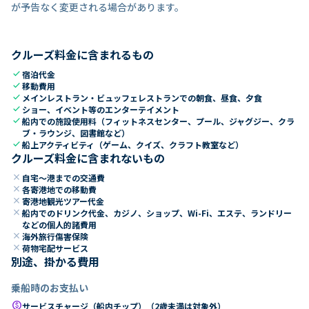
が予告なく変更される場合があります。
クルーズ料金に含まれるもの
check
宿泊代金
check
移動費用
check
メインレストラン・ビュッフェレストランでの朝食、昼食、夕食
check
ショー、イベント等のエンターテイメント
check
船内での施設使用料（フィットネスセンター、プール、ジャグジー、クラ
ブ・ラウンジ、図書館など）
check
船上アクティビティ（ゲーム、クイズ、クラフト教室など）
クルーズ料金に含まれないもの
close
自宅～港までの交通費
close
各寄港地での移動費
close
寄港地観光ツアー代金
close
船内でのドリンク代金、カジノ、ショップ、Wi-Fi、エステ、ランドリー
などの個人的諸費用
close
海外旅行傷害保険
close
荷物宅配サービス
別途、掛かる費用
乗船時のお支払い
paid
サービスチャージ（船内チップ）（2歳未満は対象外）