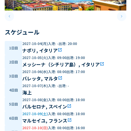
keyboard_arrow_left
keyboard_arrow_right
Previous slide
Next 
スケジュール
2027-10-04(月)
入港
:
-
出港
:
20:00
1日目
ナポリ, イタリア
open_in_new
2027-10-05(火)
入港
:
09:00
出港
:
19:00
2日目
メッシーナ（シチリア島）, イタリア
open_in_new
2027-10-06(水)
入港
:
08:00
出港
:
17:00
3日目
バレッタ, マルタ
open_in_new
2027-10-07(木)
入港
:
-
出港
:
-
4日目
海上
2027-10-08(金)
入港
:
08:00
出港
:
18:00
5日目
バルセロナ, スペイン
open_in_new
2027-10-09(土)
入港
:
08:00
出港
:
18:00
6日目
マルセイユ, フランス
open_in_new
2027-10-10(日)
入港
:
08:00
出港
:
16:00