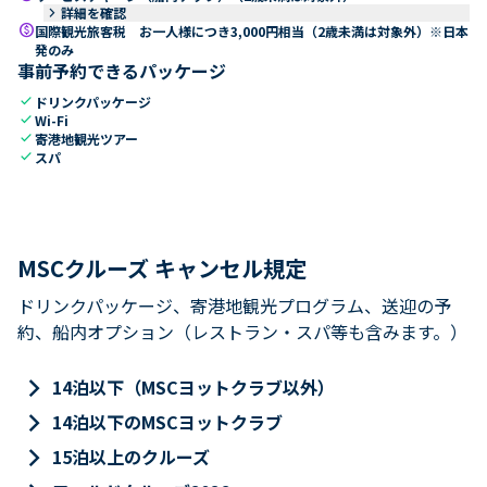
keyboard_arrow_right
詳細を確認
paid
国際観光旅客税 お一人様につき3,000円相当（2歳未満は対象外）※日本
発のみ
事前予約できるパッケージ
check
ドリンクパッケージ
check
Wi-Fi
check
寄港地観光ツアー
check
スパ
MSCクルーズ キャンセル規定
ドリンクパッケージ、寄港地観光プログラム、送迎の予
約、船内オプション（レストラン・スパ等も含みます。）
keyboard_arrow_right
14泊以下（MSCヨットクラブ以外）
keyboard_arrow_right
14泊以下のMSCヨットクラブ
keyboard_arrow_right
15泊以上のクルーズ