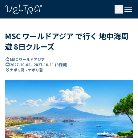
で
menu
search
い
ま
..
MSC ワールドアジア で行く 地中海周
遊 8日クルーズ
directions_boat
MSC ワールドアジア
card_travel
2027-10-04
-
2027-10-11
(
8日間
)
location_on
ナポリ発 - ナポリ着