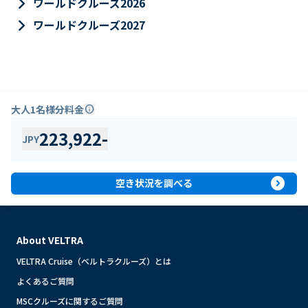
keyboard_arrow_right
ワールドクルーズ2026
keyboard_arrow_right
ワールドクルーズ2027
大人1名様分料金
info
223,922
-
JPY
expand_circle_right
空き状況を調べる
About VELTRA
VELTRA Cruise（ベルトラクルーズ）とは
よくあるご質問
MSCクルーズに関するご質問