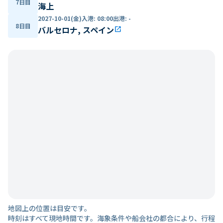
7日目
海上
2027-10-01(金)
入港
:
08:00
出港
:
-
8日目
バルセロナ, スペイン
open_in_new
地図上の位置は目安です。
時刻はすべて現地時間です。海象条件や船会社の都合により、行程