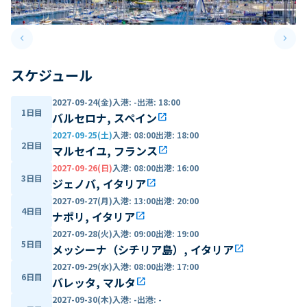
keyboard_arrow_left
keyboard_arrow_right
Previous slide
Next 
スケジュール
2027-09-24(金)
入港
:
-
出港
:
18:00
1日目
バルセロナ, スペイン
open_in_new
2027-09-25(土)
入港
:
08:00
出港
:
18:00
2日目
マルセイユ, フランス
open_in_new
2027-09-26(日)
入港
:
08:00
出港
:
16:00
3日目
ジェノバ, イタリア
open_in_new
2027-09-27(月)
入港
:
13:00
出港
:
20:00
4日目
ナポリ, イタリア
open_in_new
2027-09-28(火)
入港
:
09:00
出港
:
19:00
5日目
メッシーナ（シチリア島）, イタリア
open_in_new
2027-09-29(水)
入港
:
08:00
出港
:
17:00
6日目
バレッタ, マルタ
open_in_new
2027-09-30(木)
入港
:
-
出港
:
-