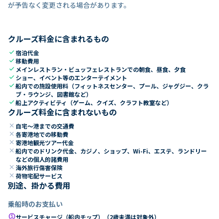
が予告なく変更される場合があります。
クルーズ料金に含まれるもの
check
宿泊代金
check
移動費用
check
メインレストラン・ビュッフェレストランでの朝食、昼食、夕食
check
ショー、イベント等のエンターテイメント
check
船内での施設使用料（フィットネスセンター、プール、ジャグジー、クラ
ブ・ラウンジ、図書館など）
check
船上アクティビティ（ゲーム、クイズ、クラフト教室など）
クルーズ料金に含まれないもの
close
自宅～港までの交通費
close
各寄港地での移動費
close
寄港地観光ツアー代金
close
船内でのドリンク代金、カジノ、ショップ、Wi-Fi、エステ、ランドリー
などの個人的諸費用
close
海外旅行傷害保険
close
荷物宅配サービス
別途、掛かる費用
乗船時のお支払い
paid
サービスチャージ（船内チップ）（2歳未満は対象外）