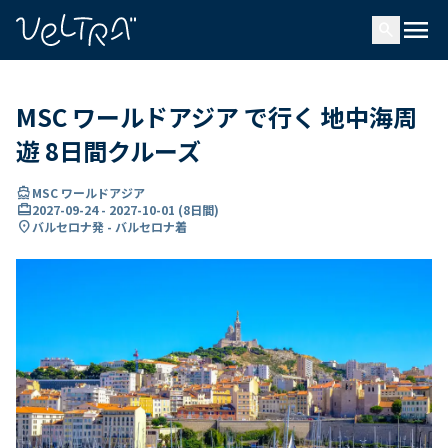
で
menu
search
い
ま
..
MSC ワールドアジア で行く 地中海周
遊 8日間クルーズ
directions_boat
MSC ワールドアジア
card_travel
2027-09-24
-
2027-10-01
(
8日間
)
location_on
バルセロナ発 - バルセロナ着