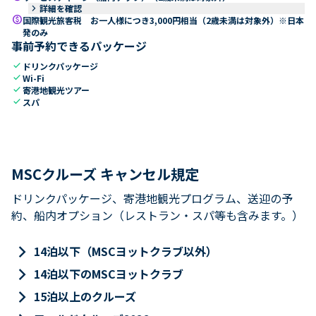
keyboard_arrow_right
詳細を確認
paid
国際観光旅客税 お一人様につき3,000円相当（2歳未満は対象外）※日本
発のみ
事前予約できるパッケージ
check
ドリンクパッケージ
check
Wi-Fi
check
寄港地観光ツアー
check
スパ
MSCクルーズ キャンセル規定
ドリンクパッケージ、寄港地観光プログラム、送迎の予
約、船内オプション（レストラン・スパ等も含みます。）
keyboard_arrow_right
14泊以下（MSCヨットクラブ以外）
keyboard_arrow_right
14泊以下のMSCヨットクラブ
keyboard_arrow_right
15泊以上のクルーズ