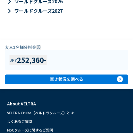
keyboard_arrow_right
ワールドクルーズ2026
keyboard_arrow_right
ワールドクルーズ2027
大人1名様分料金
info
252,360
-
JPY
expand_circle_right
空き状況を調べる
About VELTRA
VELTRA Cruise（ベルトラクルーズ）とは
よくあるご質問
MSCクルーズに関するご質問