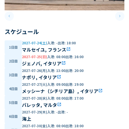
keyboard_arrow_left
keyboard_arrow_right
Previous slide
Next 
スケジュール
2027-07-24(土)
入港
:
-
出港
:
18:00
1日目
マルセイユ, フランス
open_in_new
2027-07-25(日)
入港
:
08:00
出港
:
16:00
2日目
ジェノバ, イタリア
open_in_new
2027-07-26(月)
入港
:
13:00
出港
:
20:00
3日目
ナポリ, イタリア
open_in_new
2027-07-27(火)
入港
:
09:00
出港
:
19:00
4日目
メッシーナ（シチリア島）, イタリア
open_in_new
2027-07-28(水)
入港
:
08:00
出港
:
17:00
5日目
バレッタ, マルタ
open_in_new
2027-07-29(木)
入港
:
-
出港
:
-
6日目
海上
2027-07-30(金)
入港
:
08:00
出港
:
18:00