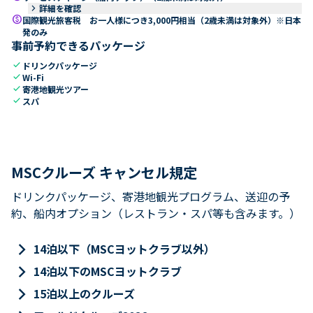
keyboard_arrow_right
詳細を確認
paid
国際観光旅客税 お一人様につき3,000円相当（2歳未満は対象外）※日本
発のみ
事前予約できるパッケージ
check
ドリンクパッケージ
check
Wi-Fi
check
寄港地観光ツアー
check
スパ
MSCクルーズ キャンセル規定
ドリンクパッケージ、寄港地観光プログラム、送迎の予
約、船内オプション（レストラン・スパ等も含みます。）
keyboard_arrow_right
14泊以下（MSCヨットクラブ以外）
keyboard_arrow_right
14泊以下のMSCヨットクラブ
keyboard_arrow_right
15泊以上のクルーズ