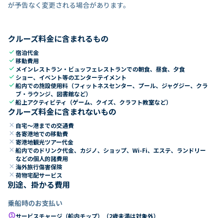
が予告なく変更される場合があります。
クルーズ料金に含まれるもの
check
宿泊代金
check
移動費用
check
メインレストラン・ビュッフェレストランでの朝食、昼食、夕食
check
ショー、イベント等のエンターテイメント
check
船内での施設使用料（フィットネスセンター、プール、ジャグジー、クラ
ブ・ラウンジ、図書館など）
check
船上アクティビティ（ゲーム、クイズ、クラフト教室など）
クルーズ料金に含まれないもの
close
自宅～港までの交通費
close
各寄港地での移動費
close
寄港地観光ツアー代金
close
船内でのドリンク代金、カジノ、ショップ、Wi-Fi、エステ、ランドリー
などの個人的諸費用
close
海外旅行傷害保険
close
荷物宅配サービス
別途、掛かる費用
乗船時のお支払い
paid
サービスチャージ（船内チップ）（2歳未満は対象外）