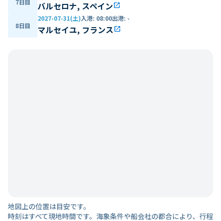
7日目
バルセロナ, スペイン
open_in_new
2027-07-31(土)
入港
:
08:00
出港
:
-
8日目
マルセイユ, フランス
open_in_new
地図上の位置は目安です。
時刻はすべて現地時間です。海象条件や船会社の都合により、行程