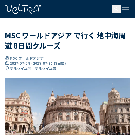
で
menu
search
い
ま
..
MSC ワールドアジア で行く 地中海周
遊 8日間クルーズ
directions_boat
MSC ワールドアジア
card_travel
2027-07-24
-
2027-07-31
(
8日間
)
location_on
マルセイユ発 - マルセイユ着