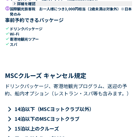
keyboard_arrow_right
詳細を確認
paid
国際観光旅客税 お一人様につき3,000円相当（2歳未満は対象外）※日本
発のみ
事前予約できるパッケージ
check
ドリンクパッケージ
check
Wi-Fi
check
寄港地観光ツアー
check
スパ
MSCクルーズ キャンセル規定
ドリンクパッケージ、寄港地観光プログラム、送迎の予
約、船内オプション（レストラン・スパ等も含みます。）
keyboard_arrow_right
14泊以下（MSCヨットクラブ以外）
keyboard_arrow_right
14泊以下のMSCヨットクラブ
keyboard_arrow_right
15泊以上のクルーズ