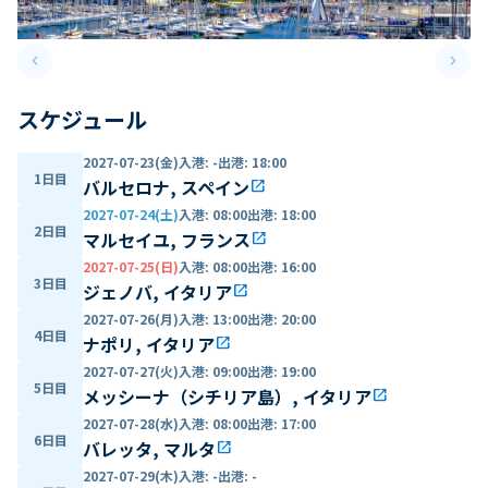
keyboard_arrow_left
keyboard_arrow_right
Previous slide
Next 
スケジュール
2027-07-23(金)
入港
:
-
出港
:
18:00
1日目
バルセロナ, スペイン
open_in_new
2027-07-24(土)
入港
:
08:00
出港
:
18:00
2日目
マルセイユ, フランス
open_in_new
2027-07-25(日)
入港
:
08:00
出港
:
16:00
3日目
ジェノバ, イタリア
open_in_new
2027-07-26(月)
入港
:
13:00
出港
:
20:00
4日目
ナポリ, イタリア
open_in_new
2027-07-27(火)
入港
:
09:00
出港
:
19:00
5日目
メッシーナ（シチリア島）, イタリア
open_in_new
2027-07-28(水)
入港
:
08:00
出港
:
17:00
6日目
バレッタ, マルタ
open_in_new
2027-07-29(木)
入港
:
-
出港
:
-