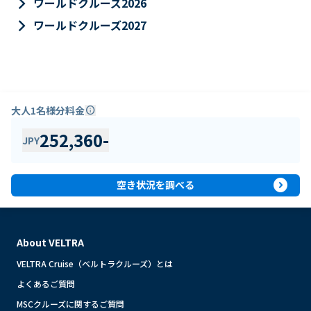
keyboard_arrow_right
ワールドクルーズ2026
keyboard_arrow_right
ワールドクルーズ2027
大人1名様分料金
info
252,360
-
JPY
expand_circle_right
空き状況を調べる
About VELTRA
VELTRA Cruise（ベルトラクルーズ）とは
よくあるご質問
MSCクルーズに関するご質問