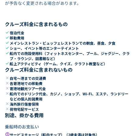
が予告なく変更される場合があります。
クルーズ料金に含まれるもの
check
宿泊代金
check
移動費用
check
メインレストラン・ビュッフェレストランでの朝食、昼食、夕食
check
ショー、イベント等のエンターテイメント
check
船内での施設使用料（フィットネスセンター、プール、ジャグジー、クラ
ブ・ラウンジ、図書館など）
check
船上アクティビティ（ゲーム、クイズ、クラフト教室など）
クルーズ料金に含まれないもの
close
自宅～港までの交通費
close
各寄港地での移動費
close
寄港地観光ツアー代金
close
船内でのドリンク代金、カジノ、ショップ、Wi-Fi、エステ、ランドリー
などの個人的諸費用
close
海外旅行傷害保険
close
荷物宅配サービス
別途、掛かる費用
乗船時のお支払い
paid
サービスチャージ（船内チップ）（2歳未満は対象外）