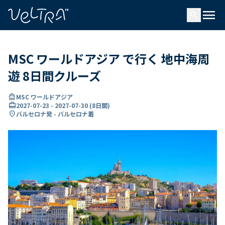
で
menu
search
い
ま
..
MSC ワールドアジア で行く 地中海周
遊 8日間クルーズ
directions_boat
MSC ワールドアジア
card_travel
2027-07-23
-
2027-07-30
(
8日間
)
location_on
バルセロナ発 - バルセロナ着