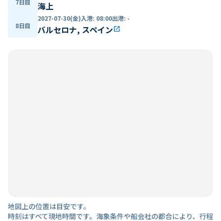
7日目
海上
2027-07-30(金)
入港
:
08:00
出港
:
-
8日目
バルセロナ, スペイン
open_in_new
地図上の位置は目安です。
時刻はすべて現地時間です。海象条件や船会社の都合により、行程