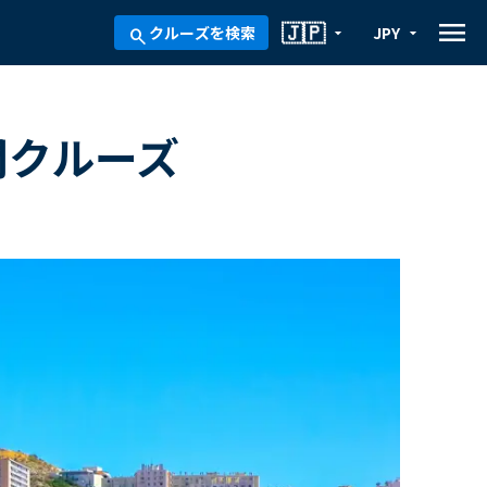
menu
🇯🇵
クルーズを検索
JPY
arrow_drop_down
arrow_drop_down
search
間クルーズ