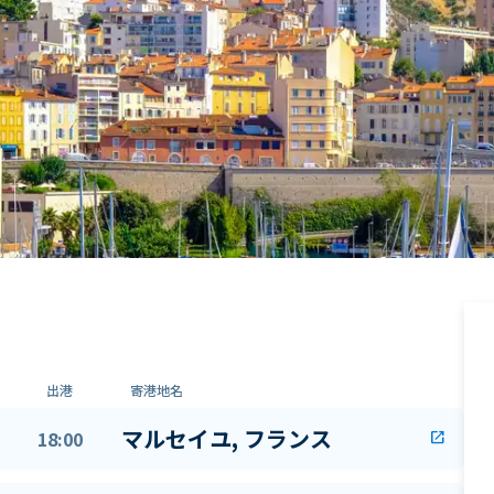
出港
寄港地名
マルセイユ, フランス
18:00
open_in_new