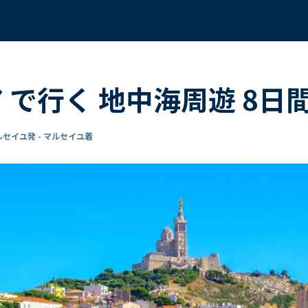
ア で行く 地中海周遊 8日
ルセイユ発 - マルセイユ着