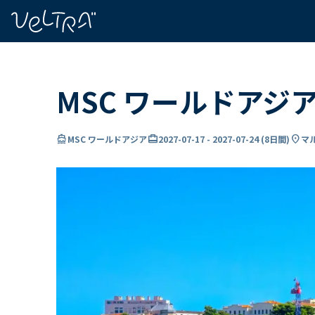
で
い
ま
..
MSC ワールドアジ
directions_boat
card_travel
location_on
MSC ワールドアジア
2027-07-17
-
2027-07-24
(
8日間
)
マ