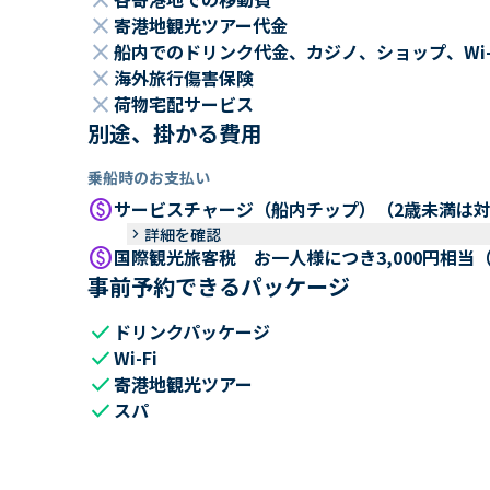
close
close
寄港地観光ツアー代金
close
船内でのドリンク代金、カジノ、ショップ、Wi
close
海外旅行傷害保険
close
荷物宅配サービス
別途、掛かる費用
乗船時のお支払い
paid
サービスチャージ（船内チップ）（2歳未満は
keyboard_arrow_right
詳細を確認
paid
国際観光旅客税 お一人様につき3,000円相当
事前予約できるパッケージ
check
ドリンクパッケージ
check
Wi-Fi
check
寄港地観光ツアー
check
スパ