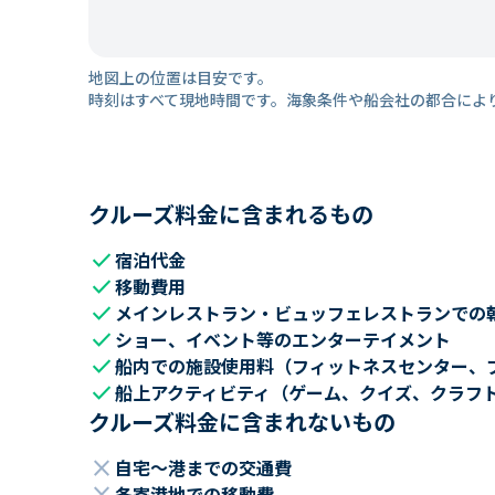
地図上の位置は目安です。
時刻はすべて現地時間です。海象条件や船会社の都合によ
クルーズ料金に含まれるもの
check
宿泊代金
check
移動費用
check
メインレストラン・ビュッフェレストランでの
check
ショー、イベント等のエンターテイメント
check
船内での施設使用料（フィットネスセンター、
check
船上アクティビティ（ゲーム、クイズ、クラフ
クルーズ料金に含まれないもの
close
自宅～港までの交通費
各寄港地での移動費