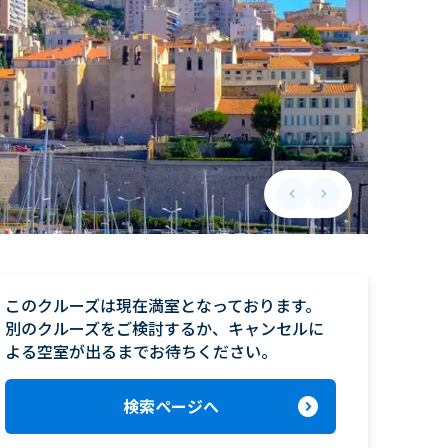
keyboard_arrow_left
keyboard_arrow_right
Previous slide
Next slide
このクルーズは現在満室となっております。

別のクルーズをご検討するか、キャンセルに
よる空室が出るまでお待ちください。
expand_circle_right
検索ページへ