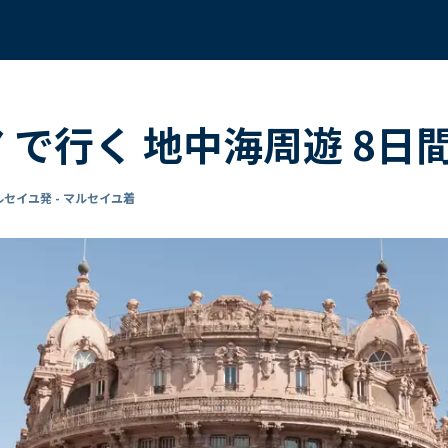
ア で行く 地中海周遊 8日
ルセイユ発 - マルセイユ着