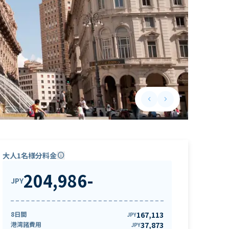
keyboard_arrow_left
keyboard_arrow_right
Previous slide
Next slide
大人1名様分料金
info
204,986
-
JPY
8日間
167,113
JPY
港湾諸費用
37,873
JPY