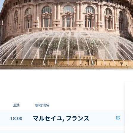
出港
寄港地名
マルセイユ, フランス
18:00
open_in_new