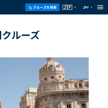
menu
🇯🇵
クルーズを検索
JPY
arrow_drop_down
arrow_drop_down
search
間クルーズ