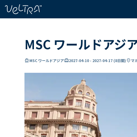
で
い
ま
..
MSC ワールドアジ
directions_boat
card_travel
location_on
MSC ワールドアジア
2027-04-10
-
2027-04-17
(
8日間
)
マ