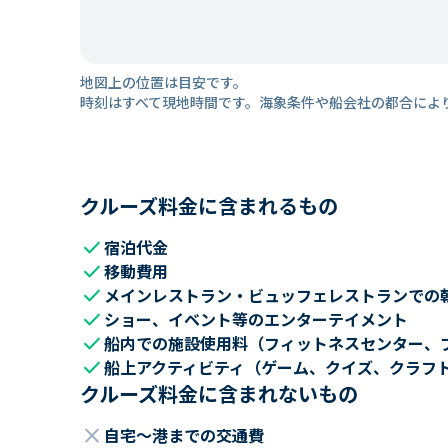
地図上の位置は目安です。
時刻はすべて現地時間です。海象条件や船会社の都合によ
クルーズ料金に含まれるもの
check
宿泊代金
check
移動費用
check
メインレストラン・ビュッフェレストランでの
check
ショー、イベント等のエンターテイメント
check
船内での施設使用料（フィットネスセンター、
check
船上アクティビティ（ゲーム、クイズ、クラフ
クルーズ料金に含まれないもの
close
自宅～港までの交通費