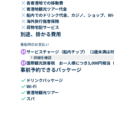
close
各寄港地での移動費
close
寄港地観光ツアー代金
close
船内でのドリンク代金、カジノ、ショップ、Wi
close
海外旅行傷害保険
close
荷物宅配サービス
別途、掛かる費用
乗船時のお支払い
paid
サービスチャージ（船内チップ）（2歳未満は
keyboard_arrow_right
詳細を確認
paid
国際観光旅客税 お一人様につき3,000円相当
事前予約できるパッケージ
check
ドリンクパッケージ
check
Wi-Fi
check
寄港地観光ツアー
check
スパ