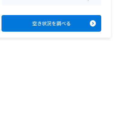
expand_circle_right
空き状況を調べる