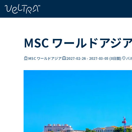
で
い
ま
..
MSC ワールドアジ
directions_boat
card_travel
location_on
MSC ワールドアジア
2027-02-26
-
2027-03-05
(
8日間
)
バ