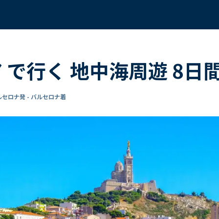
ア で行く 地中海周遊 8日
ルセロナ発 - バルセロナ着