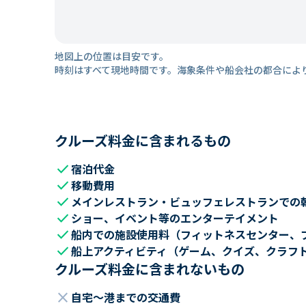
地図上の位置は目安です。
時刻はすべて現地時間です。海象条件や船会社の都合によ
クルーズ料金に含まれるもの
check
宿泊代金
check
移動費用
check
メインレストラン・ビュッフェレストランでの
check
ショー、イベント等のエンターテイメント
check
船内での施設使用料（フィットネスセンター、
check
船上アクティビティ（ゲーム、クイズ、クラフ
クルーズ料金に含まれないもの
close
自宅～港までの交通費