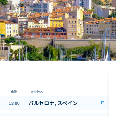
出港
寄港地名
バルセロナ, スペイン
18:00
open_in_new