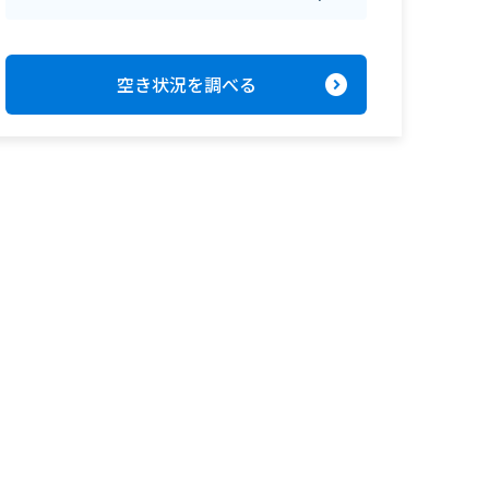
expand_circle_right
空き状況を調べる