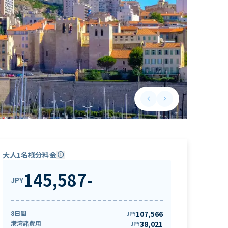
keyboard_arrow_left
keyboard_arrow_right
Previous slide
Next slide
大人1名様分料金
info
145,587
-
JPY
8日間
107,566
JPY
港湾諸費用
38,021
JPY