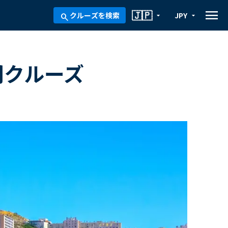
menu
🇯🇵
クルーズを検索
JPY
arrow_drop_down
arrow_drop_down
search
間クルーズ