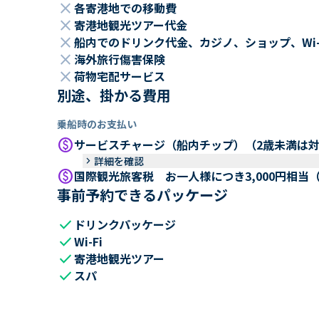
close
各寄港地での移動費
close
寄港地観光ツアー代金
close
船内でのドリンク代金、カジノ、ショップ、Wi
close
海外旅行傷害保険
close
荷物宅配サービス
別途、掛かる費用
乗船時のお支払い
paid
サービスチャージ（船内チップ）（2歳未満は
keyboard_arrow_right
詳細を確認
paid
国際観光旅客税 お一人様につき3,000円相当
事前予約できるパッケージ
check
ドリンクパッケージ
check
Wi-Fi
check
寄港地観光ツアー
check
スパ