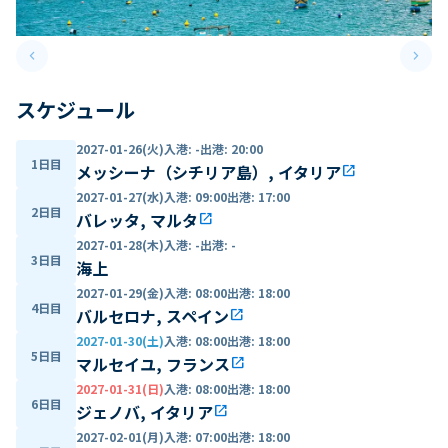
keyboard_arrow_left
keyboard_arrow_right
Previous slide
Next 
スケジュール
2027-01-26(火)
入港
:
-
出港
:
20:00
1日目
メッシーナ（シチリア島）, イタリア
open_in_new
2027-01-27(水)
入港
:
09:00
出港
:
17:00
2日目
バレッタ, マルタ
open_in_new
2027-01-28(木)
入港
:
-
出港
:
-
3日目
海上
2027-01-29(金)
入港
:
08:00
出港
:
18:00
4日目
バルセロナ, スペイン
open_in_new
2027-01-30(土)
入港
:
08:00
出港
:
18:00
5日目
マルセイユ, フランス
open_in_new
2027-01-31(日)
入港
:
08:00
出港
:
18:00
6日目
ジェノバ, イタリア
open_in_new
2027-02-01(月)
入港
:
07:00
出港
:
18:00