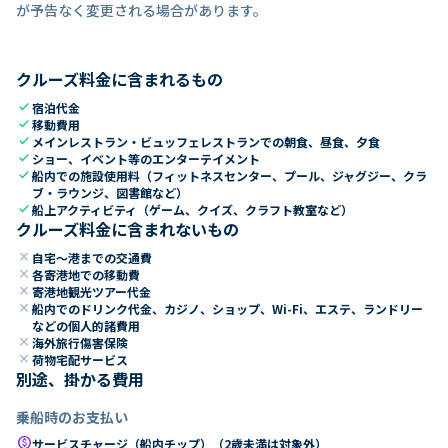
が予告なく変更される場合があります。
クルーズ料金に含まれるもの
check
宿泊代金
check
移動費用
check
メインレストラン・ビュッフェレストランでの朝食、昼食、夕食
check
ショー、イベント等のエンターテイメント
check
船内での施設使用料（フィットネスセンター、プール、ジャグジー、クラ
ブ・ラウンジ、図書館など）
check
船上アクティビティ（ゲーム、クイズ、クラフト教室など）
クルーズ料金に含まれないもの
close
自宅～港までの交通費
close
各寄港地での移動費
close
寄港地観光ツアー代金
close
船内でのドリンク代金、カジノ、ショップ、Wi-Fi、エステ、ランドリー
などの個人的諸費用
close
海外旅行傷害保険
close
荷物宅配サービス
別途、掛かる費用
乗船時のお支払い
paid
サービスチャージ（船内チップ）（2歳未満は対象外）