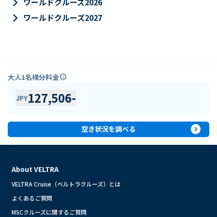
keyboard_arrow_right
ワールドクルーズ2026
keyboard_arrow_right
ワールドクルーズ2027
大人1名様分料金
info
127,506
-
JPY
expand_circle_right
空き状況を調べる
About VELTRA
VELTRA Cruise（ベルトラクルーズ）とは
よくあるご質問
MSCクルーズに関するご質問