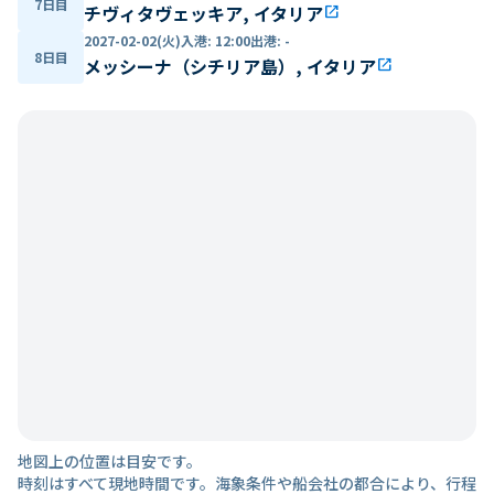
7日目
チヴィタヴェッキア, イタリア
open_in_new
2027-02-02(火)
入港
:
12:00
出港
:
-
8日目
メッシーナ（シチリア島）, イタリア
open_in_new
地図上の位置は目安です。
時刻はすべて現地時間です。海象条件や船会社の都合により、行程