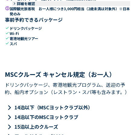
keyboard_arrow_right
詳細を確認
paid
国際観光旅客税 お一人様につき3,000円相当（2歳未満は対象外）※日本
発のみ
事前予約できるパッケージ
check
ドリンクパッケージ
check
Wi-Fi
check
寄港地観光ツアー
check
スパ
MSCクルーズ キャンセル規定（お一人）
ドリンクパッケージ、寄港地観光プログラム、送迎の予
約、船内オプション（レストラン・スパ等も含みます。）
keyboard_arrow_right
14泊以下（MSCヨットクラブ以外）
keyboard_arrow_right
14泊以下のMSCヨットクラブ
keyboard_arrow_right
15泊以上のクルーズ