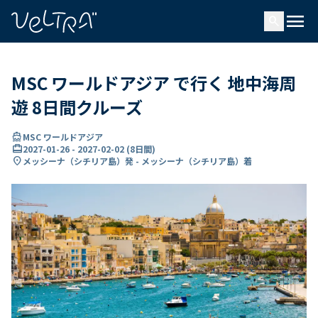
で
menu
search
い
ま
..
MSC ワールドアジア で行く 地中海周
遊 8日間クルーズ
directions_boat
MSC ワールドアジア
card_travel
2027-01-26
-
2027-02-02
(
8日間
)
location_on
メッシーナ（シチリア島）発 - メッシーナ（シチリア島）着