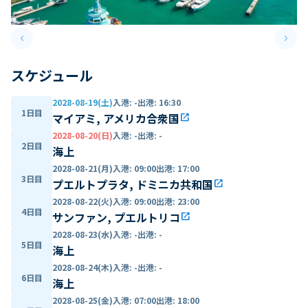
keyboard_arrow_left
keyboard_arrow_right
Previous slide
Next 
スケジュール
2028-08-19(土)
入港
:
-
出港
:
16:30
1日目
マイアミ, アメリカ合衆国
open_in_new
2028-08-20(日)
入港
:
-
出港
:
-
2日目
海上
2028-08-21(月)
入港
:
09:00
出港
:
17:00
3日目
プエルトプラタ, ドミニカ共和国
open_in_new
2028-08-22(火)
入港
:
09:00
出港
:
23:00
4日目
サンファン, プエルトリコ
open_in_new
2028-08-23(水)
入港
:
-
出港
:
-
5日目
海上
2028-08-24(木)
入港
:
-
出港
:
-
6日目
海上
2028-08-25(金)
入港
:
07:00
出港
:
18:00