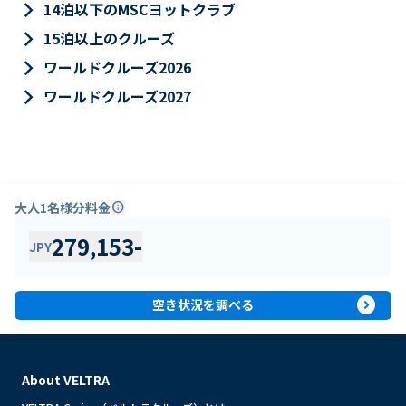
keyboard_arrow_right
14泊以下のMSCヨットクラブ
keyboard_arrow_right
15泊以上のクルーズ
keyboard_arrow_right
ワールドクルーズ2026
keyboard_arrow_right
ワールドクルーズ2027
大人1名様分料金
info
279,153
-
JPY
expand_circle_right
空き状況を調べる
About VELTRA