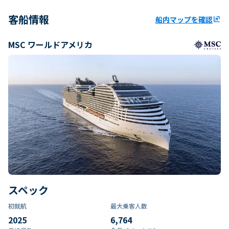
客船情報
船内マップを確認
ungroup
MSC ワールドアメリカ
スペック
初就航
最大乗客人数
2025
6,764