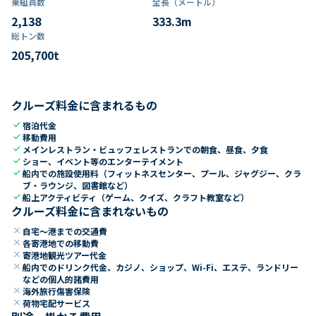
乗組員数​
全長（メートル）
2,138
333.3
m
総トン数​
205,700
t
クルーズ料金に含まれるもの
check
宿泊代金
check
移動費用
check
メインレストラン・ビュッフェレストランでの朝食、昼食、夕食
check
ショー、イベント等のエンターテイメント
check
船内での施設使用料（フィットネスセンター、プール、ジャグジー、クラ
ブ・ラウンジ、図書館など）
check
船上アクティビティ（ゲーム、クイズ、クラフト教室など）
クルーズ料金に含まれないもの
close
自宅～港までの交通費
close
各寄港地での移動費
close
寄港地観光ツアー代金
close
船内でのドリンク代金、カジノ、ショップ、Wi-Fi、エステ、ランドリー
などの個人的諸費用
close
海外旅行傷害保険
close
荷物宅配サービス