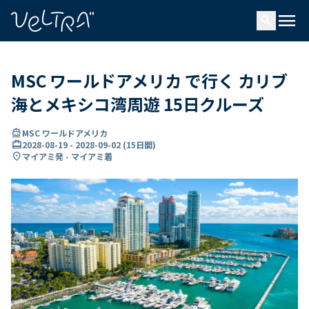
で
menu
search
い
ま
..
MSC ワールドアメリカ で行く カリブ
海とメキシコ湾周遊 15日クルーズ
directions_boat
MSC ワールドアメリカ
card_travel
2028-08-19
-
2028-09-02
(
15日間
)
location_on
マイアミ発 - マイアミ着