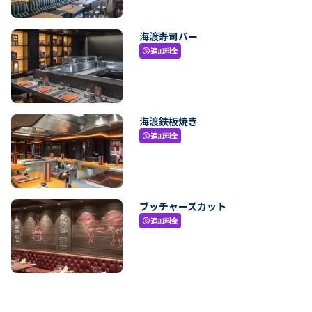
海渡寿司バー
追加料金
paid
海渡鉄板焼き
追加料金
paid
ブッチャーズカット
追加料金
paid