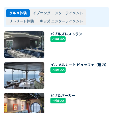
グルメ体験
イブニング エンターテイメント
リトリート体験
キッズ エンターテイメント
バブルズレストラン
料金込み
check
イル メルカート ビュッフェ（屋内）
料金込み
check
ピザ＆バーガー
料金込み
check