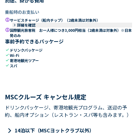
別途、掛かる費用
乗船時のお支払い
paid
サービスチャージ（船内チップ）（2歳未満は対象外）
keyboard_arrow_right
詳細を確認
paid
国際観光旅客税 お一人様につき3,000円相当（2歳未満は対象外）※日本
発のみ
事前予約できるパッケージ
check
ドリンクパッケージ
check
Wi-Fi
check
寄港地観光ツアー
check
スパ
MSCクルーズ キャンセル規定
ドリンクパッケージ、寄港地観光プログラム、送迎の予
約、船内オプション（レストラン・スパ等も含みます。）
keyboard_arrow_right
14泊以下（MSCヨットクラブ以外）