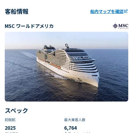
客船情報
船内マップを確認
ungroup
MSC ワールドアメリカ
スペック
初就航
最大乗客人数
2025
6,764