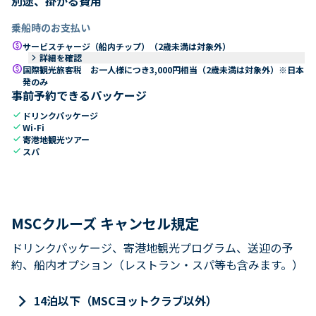
別途、掛かる費用
乗船時のお支払い
paid
サービスチャージ（船内チップ）（2歳未満は対象外）
keyboard_arrow_right
詳細を確認
paid
国際観光旅客税 お一人様につき3,000円相当（2歳未満は対象外）※日本
発のみ
事前予約できるパッケージ
check
ドリンクパッケージ
check
Wi-Fi
check
寄港地観光ツアー
check
スパ
MSCクルーズ キャンセル規定
ドリンクパッケージ、寄港地観光プログラム、送迎の予
約、船内オプション（レストラン・スパ等も含みます。）
keyboard_arrow_right
14泊以下（MSCヨットクラブ以外）