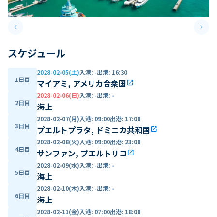
keyboard_arrow_left
keyboard_arrow_right
Previous slide
Next 
スケジュール
2028-02-05(土)
入港
:
-
出港
:
16:30
1日目
マイアミ, アメリカ合衆国
open_in_new
2028-02-06(日)
入港
:
-
出港
:
-
2日目
海上
2028-02-07(月)
入港
:
09:00
出港
:
17:00
3日目
プエルトプラタ, ドミニカ共和国
open_in_new
2028-02-08(火)
入港
:
09:00
出港
:
23:00
4日目
サンファン, プエルトリコ
open_in_new
2028-02-09(水)
入港
:
-
出港
:
-
5日目
海上
2028-02-10(木)
入港
:
-
出港
:
-
6日目
海上
2028-02-11(金)
入港
:
07:00
出港
:
18:00