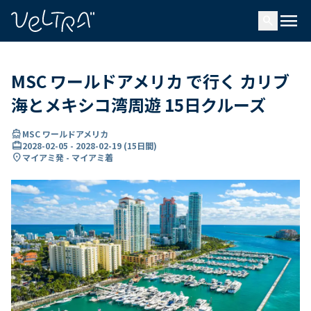
で
menu
search
い
ま
..
MSC ワールドアメリカ で行く カリブ
海とメキシコ湾周遊 15日クルーズ
directions_boat
MSC ワールドアメリカ
card_travel
2028-02-05
-
2028-02-19
(
15日間
)
location_on
マイアミ発 - マイアミ着