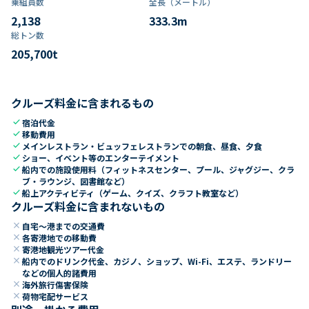
乗組員数​
全長（メートル）
2,138
333.3
m
総トン数​
205,700
t
クルーズ料金に含まれるもの
check
宿泊代金
check
移動費用
check
メインレストラン・ビュッフェレストランでの朝食、昼食、夕食
check
ショー、イベント等のエンターテイメント
check
船内での施設使用料（フィットネスセンター、プール、ジャグジー、クラ
ブ・ラウンジ、図書館など）
check
船上アクティビティ（ゲーム、クイズ、クラフト教室など）
クルーズ料金に含まれないもの
close
自宅～港までの交通費
close
各寄港地での移動費
close
寄港地観光ツアー代金
close
船内でのドリンク代金、カジノ、ショップ、Wi-Fi、エステ、ランドリー
などの個人的諸費用
close
海外旅行傷害保険
close
荷物宅配サービス