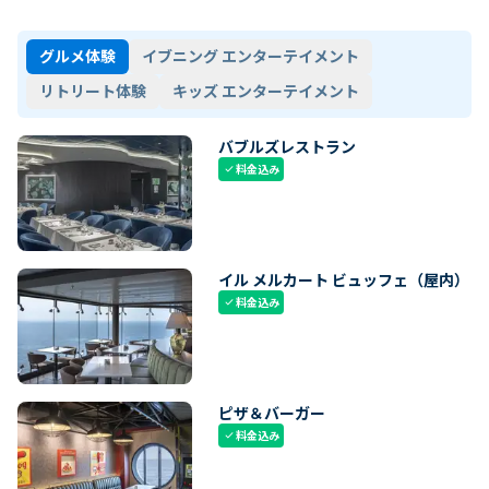
グルメ体験
イブニング エンターテイメント
リトリート体験
キッズ エンターテイメント
バブルズレストラン
料金込み
check
イル メルカート ビュッフェ（屋内）
料金込み
check
ピザ＆バーガー
料金込み
check