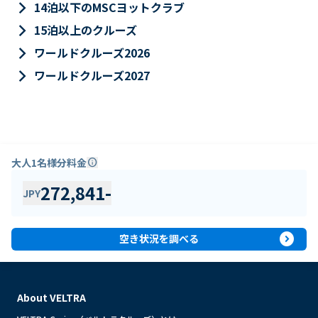
keyboard_arrow_right
14泊以下のMSCヨットクラブ
keyboard_arrow_right
15泊以上のクルーズ
keyboard_arrow_right
ワールドクルーズ2026
keyboard_arrow_right
ワールドクルーズ2027
大人1名様分料金
info
272,841
-
JPY
expand_circle_right
空き状況を調べる
About VELTRA