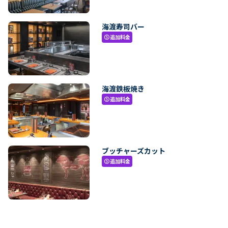
海渡寿司バー
追加料金
paid
海渡鉄板焼き
追加料金
paid
ブッチャーズカット
追加料金
paid